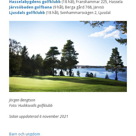
Hasselabygdens golfklubb
(18 hål), Franshammar 225, Hassela
Nödvändiga
Järvsöbaden golfbana
(9 hål), Berga gård 768, Järvsö
Dessa kakor går
Ljusdals golfklubb
(18 hål), Svinhammarsvägen 2, Ljusdal
inte att välja
bort. De behövs
för att
hemsidan över
huvud taget
ska fungera.
Statistik
För att vi ska
kunna
förbättra
hemsidans
funktionalitet
och
uppbyggnad,
Jörgen Bengtson
baserat på
Foto: Hudiksvalls golfklubb
hur
hemsidan
Sidan uppdaterad 6 november 2021
används.
Barn och ungdom