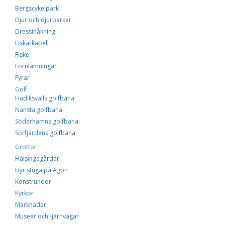
Upplevelse
Bergscykelpark
För att vår
hemsida ska
Djur och djurparker
prestera så bra
Dressinåkning
som möjligt
Fiskarkapell
under ditt
besök. Om du
Fiske
nekar de här
Fornlämningar
kakorna
Fyrar
kommer viss
funktionalitet
Golf
att försvinna
Hudiksvalls golfbana
från
Nansta golfbana
hemsidan.
Söderhamns golfbana
Sörfjärdens golfbana
Marknadsföring
Grottor
Genom att dela med
Hälsingegårdar
dig av dina intressen
Hyr stuga på Agön
och ditt beteende när
du surfar ökar du
Konstrundor
chansen att få se
Kyrkor
personligt anpassat
Marknader
innehåll och
erbjudanden.
Museer och -järnvägar