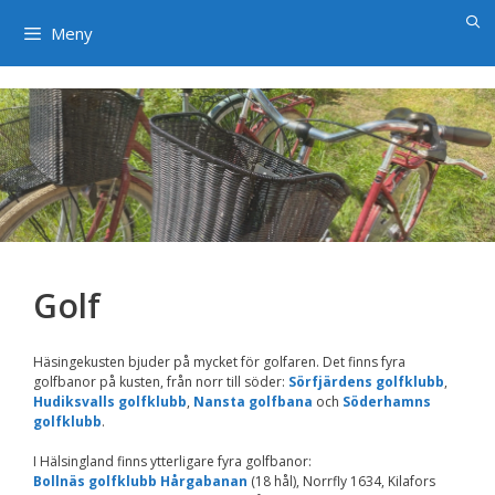
×
Hoppa
till
Meny
innehåll
Golf
Häsingekusten bjuder på mycket för golfaren. Det finns fyra
golfbanor på kusten, från norr till söder:
Sörfjärdens golfklubb
,
Hudiksvalls golfklubb
,
Nansta golfbana
och
Söderhamns
golfklubb
.
I Hälsingland finns ytterligare fyra golfbanor:
Bollnäs golfklubb Hårgabanan
(18 hål), Norrfly 1634, Kilafors