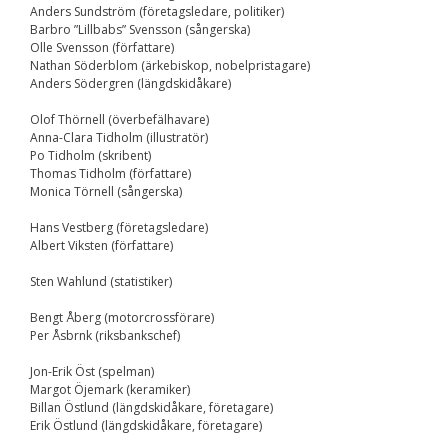
Anders Sundström (företagsledare, politiker)
Barbro ”Lillbabs” Svensson (sångerska)
Olle Svensson (författare)
Nathan Söderblom (ärkebiskop, nobelpristagare)
Anders Södergren (längdskidåkare)
Olof Thörnell (överbefälhavare)
Anna-Clara Tidholm (illustratör)
Po Tidholm (skribent)
Thomas Tidholm (författare)
Monica Törnell (sångerska)
Hans Vestberg (företagsledare)
Albert Viksten (författare)
Sten Wahlund (statistiker)
Bengt Åberg (motorcrossförare)
Per Åsbrnk (riksbankschef)
Jon-Erik Öst (spelman)
Margot Öjemark (keramiker)
Billan Östlund (längdskidåkare, företagare)
Erik Östlund (längdskidåkare, företagare)