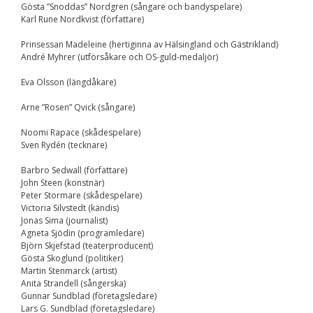
Gösta ”Snoddas” Nordgren (sångare och bandyspelare)
Karl Rune Nordkvist (författare)
Prinsessan Madeleine (hertiginna av Hälsingland och Gästrikland)
André Myhrer (utförsåkare och OS-guld-medaljör)
Eva Olsson (längdåkare)
Arne ”Rosen” Qvick (sångare)
Noomi Rapace (skådespelare)
Sven Rydén (tecknare)
Barbro Sedwall (författare)
John Steen (konstnär)
Peter Stormare (skådespelare)
Victoria Silvstedt (kändis)
Jonas Sima (journalist)
Agneta Sjödin (programledare)
Björn Skjefstad (teaterproducent)
Gösta Skoglund (politiker)
Martin Stenmarck (artist)
Anita Strandell (sångerska)
Gunnar Sundblad (företagsledare)
Lars G. Sundblad (företagsledare)