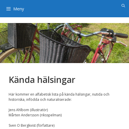
×
Hoppa
till
Meny
innehåll
Kända hälsingar
Här kommer en alfabetisk lista på kända hälsingar, nutida och
historiska, infödda och naturaliserade:
Jens Ahlbom (illustratör)
Mårten Andersson (riksspelman)
Sven O Bergkvist (författare)