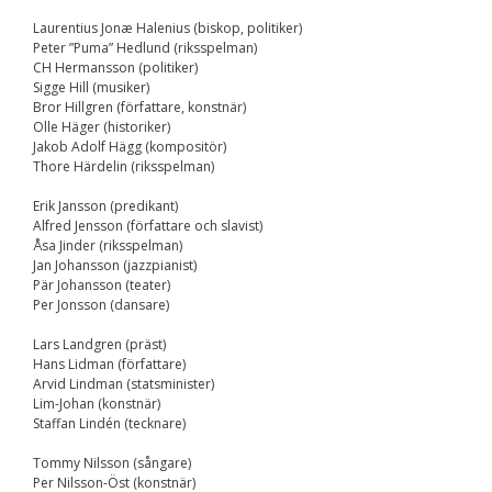
Upplevelse
För att vår
Laurentius Jonæ Halenius (biskop, politiker)
hemsida ska
Peter ”Puma” Hedlund (riksspelman)
prestera så bra
CH Hermansson (politiker)
som möjligt
Sigge Hill (musiker)
under ditt
Bror Hillgren (författare, konstnär)
besök. Om du
Olle Häger (historiker)
nekar de här
Jakob Adolf Hägg (kompositör)
kakorna
Thore Härdelin (riksspelman)
kommer viss
funktionalitet
Erik Jansson (predikant)
att försvinna
Alfred Jensson (författare och slavist)
från
Åsa Jinder (riksspelman)
hemsidan.
Jan Johansson (jazzpianist)
Pär Johansson (teater)
Per Jonsson (dansare)
Marknadsföring
Genom att dela med
Lars Landgren (präst)
dig av dina intressen
Hans Lidman (författare)
och ditt beteende när
Arvid Lindman (statsminister)
du surfar ökar du
Lim-Johan (konstnär)
chansen att få se
Staffan Lindén (tecknare)
personligt anpassat
innehåll och
Tommy Nilsson (sångare)
erbjudanden.
Per Nilsson-Öst (konstnär)