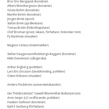
Bror Eric Bergquist (konstnär)
Nödvändiga
Albert Blombergsson (konstnär)
Dessa kakor går
Gösta Bohm (konstnär)
inte att välja
Marthe Bohm (konstnär)
bort. De behövs
Jörgen Brink (sport)
för att
Stefan Brink (språkvetare)
hemsidan över
Tomas Brolin (fotbollsspelare)
huvud taget
Olof Broman (präst, läkare, författare, historiker mm)
ska fungera.
Py Bäckman (musiker)
Magnus Celsius (matematiker)
Statistik
För att vi ska
Stefan Daagarsson/Rotebergs-Raggarn (konstnär)
kunna
Kikki Danielsson (sångerska)
förbättra
hemsidans
Arthur Engberg (politiker)
funktionalitet
Lars Eric Ericsson (landshövding, politiker)
och
Östen Eriksson (musiker)
uppbyggnad,
baserat på
Anders Flodström (universitetskansler)
hur
hemsidan
Ida ”Delsbostintan” Gawell-Blumenthal (kulturperson)
används.
Arne Geijer (LO-ordförande, politiker)
Haaken Gulleson (konstnär)
Kjell E Genberg (författare)