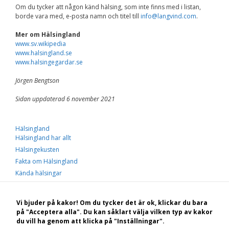
Om du tycker att någon känd hälsing, som inte finns med i listan,
borde vara med, e-posta namn och titel till
info@langvind.com
.
Mer om Hälsingland
www.sv.wikipedia
www.halsingland.se
www.halsingegardar.se
Jörgen Bengtson
Sidan uppdaterad 6 november 2021
Hälsingland
Hälsingland har allt
Hälsingekusten
Fakta om Hälsingland
Kända hälsingar
Glada Hudik
Hälsingekustens samhällen
Vi bjuder på kakor! Om du tycker det är ok, klickar du bara
Hälsingekustens öar
på "Acceptera alla". Du kan såklart välja vilken typ av kakor
du vill ha genom att klicka på "Inställningar".
Gästrikekustens öar