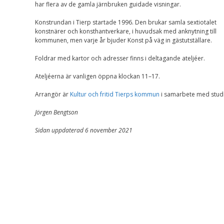
har flera av de gamla järnbruken guidade visningar.
Nödvändiga
Dessa kakor går
Konstrundan i Tierp startade 1996. Den brukar samla sextiotalet
inte att välja
konstnärer och konsthantverkare, i huvudsak med anknytning till
bort. De behövs
kommunen, men varje år bjuder Konst på väg in gästutställare.
för att
hemsidan över
huvud taget
Foldrar med kartor och adresser finns i deltagande ateljéer.
ska fungera.
Ateljéerna är vanligen öppna klockan 11–17.
Arrangör är
Kultur och fritid Tierps kommun
i samarbete med studi
Statistik
För att vi ska
Jörgen Bengtson
kunna
förbättra
Sidan uppdaterad 6 november 2021
hemsidans
funktionalitet
och
uppbyggnad,
baserat på
hur
hemsidan
används.