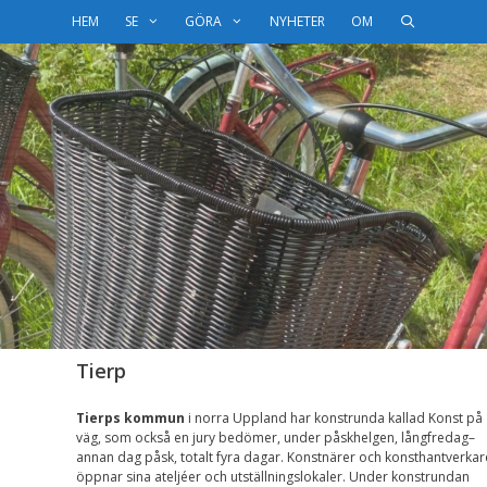
HEM
SE
GÖRA
NYHETER
OM
Tierp
Tierps kommun
i norra Uppland har konstrunda kallad Konst på
väg, som också en jury bedömer, under påskhelgen, långfredag–
annan dag påsk, totalt fyra dagar. Konstnärer och konsthantverkar
öppnar sina ateljéer och utställningslokaler. Under konstrundan