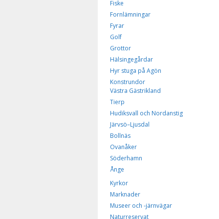
Fiske
Fornlämningar
Fyrar
Golf
Grottor
Hälsingegårdar
Hyr stuga på Agön
Konstrundor
Västra Gästrikland
Tierp
Hudiksvall och Nordanstig
Järvsö–Ljusdal
Bollnäs
Ovanåker
Söderhamn
Ånge
Kyrkor
Marknader
Museer och -järnvägar
Naturreservat