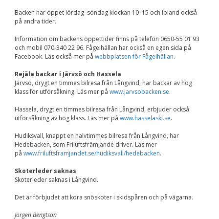
Upplevelse
För att vår
Backen har öppet lördag–söndag klockan 10–15 och ibland också
hemsida ska
på andra tider.
prestera så bra
som möjligt
Information om backens öppettider finns på telefon 0650-55 01 93
under ditt
och mobil 070-340 22 96. Fågelhällan har också en egen sida på
besök. Om du
Facebook. Läs också mer på
webbplatsen för Fågelhällan
.
nekar de här
kakorna
Rejäla backar i Järvsö och Hassela
kommer viss
Järvsö, drygt en timmes bilresa från Långvind, har backar av hög
funktionalitet
klass för utförsåkning. Läs mer på
www.jarvsobacken.se
.
att försvinna
från
Hassela, drygt en timmes bilresa från Långvind, erbjuder också
hemsidan.
utförsåkning av hög klass. Läs mer på
www.hasselaski.se
.
Hudiksvall, knappt en halvtimmes bilresa från Långvind, har
Marknadsföring
Hedebacken, som Friluftsfrämjande driver. Läs mer
Genom att dela med
på
www.friluftsframjandet.se/hudiksvall/hedebacken
.
dig av dina intressen
och ditt beteende när
Skoterleder saknas
du surfar ökar du
Skoterleder saknas i Långvind.
chansen att få se
personligt anpassat
Det är förbjudet att köra snöskoter i skidspåren och på vägarna.
innehåll och
erbjudanden.
Jörgen Bengtson