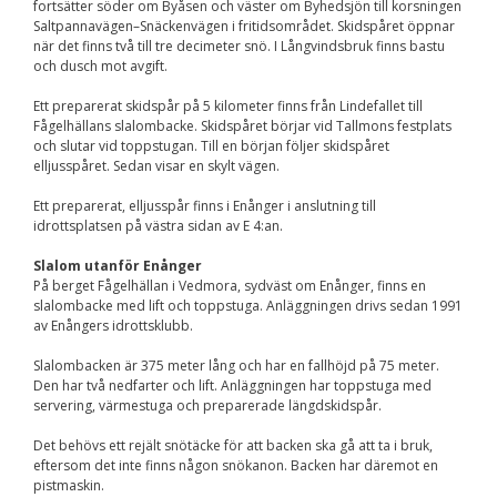
fortsätter söder om Byåsen och väster om Byhedsjön till korsningen
Nödvändiga
Saltpannavägen–Snäckenvägen i fritidsområdet. Skidspåret öppnar
Dessa kakor går
när det finns två till tre decimeter snö. I Långvindsbruk finns bastu
inte att välja
och dusch mot avgift.
bort. De behövs
för att
Ett preparerat skidspår på 5 kilometer finns från Lindefallet till
hemsidan över
Fågelhällans slalombacke. Skidspåret börjar vid Tallmons festplats
huvud taget
och slutar vid toppstugan. Till en början följer skidspåret
ska fungera.
elljusspåret. Sedan visar en skylt vägen.
Ett preparerat, elljusspår finns i Enånger i anslutning till
Statistik
idrottsplatsen på västra sidan av E 4:an.
För att vi ska
kunna
Slalom utanför Enånger
förbättra
På berget Fågelhällan i Vedmora, sydväst om Enånger, finns en
hemsidans
slalombacke med lift och toppstuga. Anläggningen drivs sedan 1991
funktionalitet
av Enångers idrottsklubb.
och
uppbyggnad,
Slalombacken är 375 meter lång och har en fallhöjd på 75 meter.
baserat på
Den har två nedfarter och lift. Anläggningen har toppstuga med
hur
servering, värmestuga och preparerade längdskidspår.
hemsidan
används.
Det behövs ett rejält snötäcke för att backen ska gå att ta i bruk,
eftersom det inte finns någon snökanon. Backen har däremot en
pistmaskin.