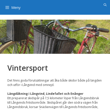
×
Hoppa
till
Meny
innehåll
Vintersport
Det finns goda förutsättningar att åka både skidor både på längden
och utför i Långvind med omnejd.
Längdåkning i Långvind, Lindefallet och Enånger
Ett preparerat skidspår på 7,5 kilometer löper från Långvindsbruk
till Långvinds fritidsområde. Skidspåret går den södra vägen från
Långvindsbruk, korsar Snäckenvägen till Långvinds fritidsområde,