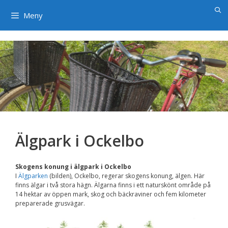
×
Hoppa
till
Meny
innehåll
Älgpark i Ockelbo
Skogens konung i älgpark i Ockelbo
I
Älgparken
(bilden), Ockelbo, regerar skogens konung, älgen. Här
finns älgar i två stora hägn. Älgarna finns i ett naturskönt område på
14 hektar av öppen mark, skog och bäckraviner och fem kilometer
preparerade grusvägar.