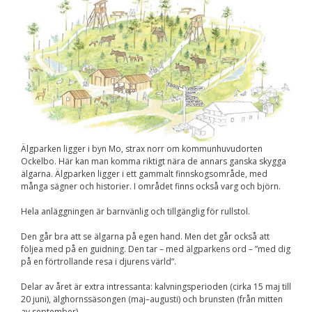
Nödvändiga
Dessa kakor går
inte att välja
bort. De behövs
för att
hemsidan över
huvud taget
ska fungera.
Statistik
Älgparken ligger i byn Mo, strax norr om kommunhuvudorten
För att vi ska
Ockelbo. Här kan man komma riktigt nära de annars ganska skygga
kunna
förbättra
älgarna. Älgparken ligger i ett gammalt finnskogsområde, med
hemsidans
många sägner och historier. I området finns också varg och björn.
funktionalitet
och
Hela anläggningen är barnvänlig och tillgänglig för rullstol.
uppbyggnad,
baserat på
Den går bra att se älgarna på egen hand. Men det går också att
hur
följea med på en guidning. Den tar – med älgparkens ord – ”med dig
hemsidan
på en förtrollande resa i djurens värld”.
används.
Delar av året är extra intressanta: kalvningsperioden (cirka 15 maj till
20 juni), älghornssäsongen (maj–augusti) och brunsten (från mitten
av september),