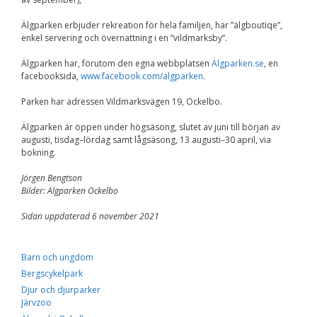
Upplevelse
För att vår
Älgparken erbjuder rekreation för hela familjen, har ”älgboutiqe”,
hemsida ska
enkel servering och övernattning i en ”vildmarksby”.
prestera så bra
som möjligt
under ditt
Älgparken har, förutom den egna webbplatsen
Älgparken.se
, en
besök. Om du
facebooksida,
www.facebook.com/algparken
.
nekar de här
kakorna
Parken har adressen Vildmarksvägen 19, Ockelbo.
kommer viss
funktionalitet
Älgparken är öppen under högsäsong, slutet av juni till början av
att försvinna
augusti, tisdag–lördag samt lågsäsong, 13 augusti–30 april, via
från
bokning.
hemsidan.
Jörgen Bengtson
Bilder: Älgparken Ockelbo
Marknadsföring
Sidan uppdaterad 6 november 2021
Genom att dela med
dig av dina intressen
och ditt beteende när
du surfar ökar du
Barn och ungdom
chansen att få se
Bergscykelpark
personligt anpassat
innehåll och
Djur och djurparker
erbjudanden.
Järvzoo