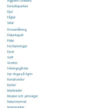
Älgpark i Ockelbo
Furuviksparken
Djur
Fåglar
Sälar
Dressinåkning
Fiskarkapell
Fiske
Fornlämningar
Fyrar
Golf
Grottor
Hälsingegårdar
Hyr stuga på Agön
Konstrundor
Kyrkor
Marknader
Museer och -järnvägar
Naturreservat
Nöjesparker