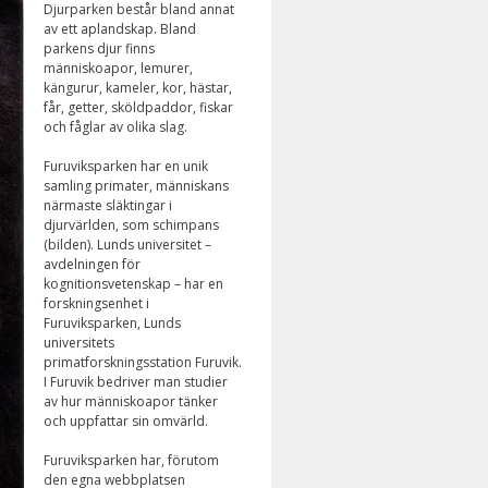
Djurparken består bland annat
av ett aplandskap. Bland
parkens djur finns
människoapor, lemurer,
kängurur, kameler, kor, hästar,
får, getter, sköldpaddor, fiskar
och fåglar av olika slag.
Furuviksparken har en unik
samling primater, människans
närmaste släktingar i
djurvärlden, som schimpans
(bilden). Lunds universitet –
avdelningen för
kognitionsvetenskap – har en
forskningsenhet i
Furuviksparken, Lunds
universitets
primatforskningsstation Furuvik.
I Furuvik bedriver man studier
av hur människoapor tänker
och uppfattar sin omvärld.
Furuviksparken har, förutom
den egna webbplatsen