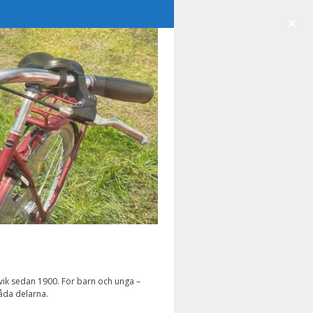
×
vik sedan 1900. För barn och unga –
båda delarna.