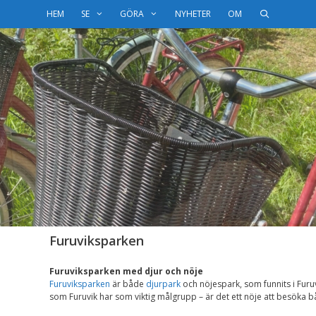
HEM
SE
GÖRA
NYHETER
OM
Furuviksparken
Furuviksparken med djur och nöje
Furuviksparken
är både
djurpark
och nöjespark, som funnits i Furu
som Furuvik har som viktig målgrupp – är det ett nöje att besöka 