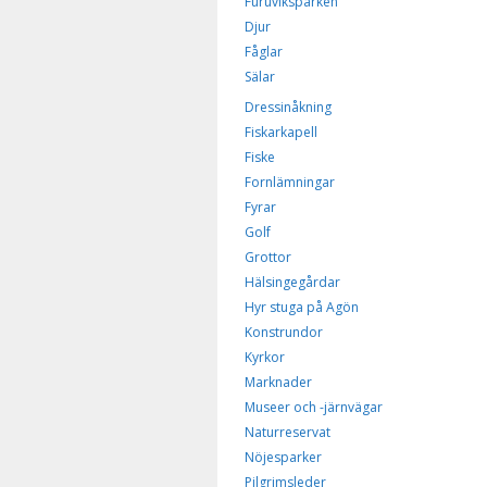
Furuviksparken
Djur
Fåglar
Sälar
Dressinåkning
Fiskarkapell
Fiske
Fornlämningar
Fyrar
Golf
Grottor
Hälsingegårdar
Hyr stuga på Agön
Konstrundor
Kyrkor
Marknader
Museer och -järnvägar
Naturreservat
Nöjesparker
Pilgrimsleder