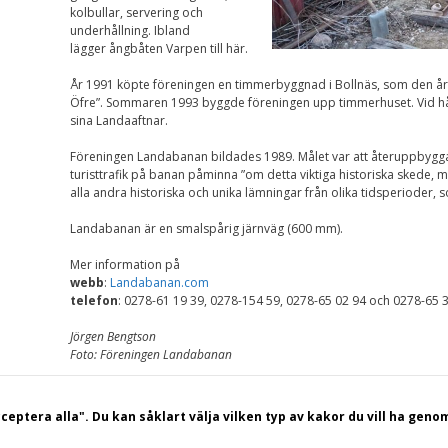
kolbullar, servering och
underhållning. Ibland
lägger ångbåten Varpen till här.
År 1991 köpte föreningen en timmerbyggnad i Bollnäs, som den året
Öfre”. Sommaren 1993 byggde föreningen upp timmerhuset. Vid hå
sina Landaaftnar.
Föreningen Landabanan bildades 1989. Målet var att återuppbygg
turisttrafik på banan påminna ”om detta viktiga historiska skede
alla andra historiska och unika lämningar från olika tidsperioder, s
Landabanan är en smalspårig järnväg (600 mm).
Mer information på
webb
:
Landabanan.com
telefon
: 0278-61 19 39, 0278-154 59, 0278-65 02 94 och 0278-65 3
Jörgen Bengtson
Foto: Föreningen Landabanan
Sidan uppdaterad 25 februari 2018
© 2026 Hälsingekusten
• Byggt med
GeneratePress
ceptera alla". Du kan såklart välja vilken typ av kakor du vill ha geno
konferens och vandrarhem Hudiksvall Kungsgården Långvind | Boende | Paket | S