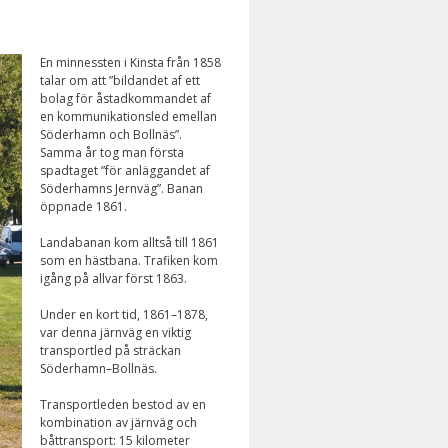
En minnessten i Kinsta från 1858
talar om
att ”bildandet af ett
bolag för åstadkommandet af
en kommunikationsled emellan
Söderhamn och Bollnäs”.
Samma år tog man första
spadtaget ”för anläggandet af
Söderhamns Jernväg”. Banan
öppnade 1861.
Landabanan kom alltså till 1861
som en hästbana. Trafiken kom
igång på allvar först 1863.
Under en kort tid, 1861–1878,
var denna järnväg en viktig
transportled på sträckan
Söderhamn–Bollnäs.
Transportleden bestod av en
kombination av järnväg och
båttransport: 15 kilometer