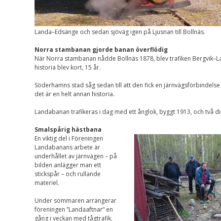
Upplevelse
För att vår
hemsida ska
prestera så bra
Landa–Edsänge och sedan sjöväg igen på Ljusnan till Bollnäs.
som möjligt
under ditt
Norra stambanan gjorde banan överflödig
besök. Om du
När Norra stambanan nådde Bollnäs 1878, blev trafiken Bergvik–
nekar de här
historia blev kort, 15 år.
kakorna
kommer viss
Söderhamns stad såg sedan till att den fick en järnvägsförbindels
funktionalitet
det är en helt annan historia.
att försvinna
från
hemsidan.
Landabanan trafikeras i dag med ett ånglok, byggt 1913, och två di
Smalspårig hästbana
En viktig del i Föreningen
Marknadsföring
Landabanans arbete är
Genom att dela med
underhållet av järnvägen – på
dig av dina intressen
bilden anlägger man ett
och ditt beteende när
stickspår – och rullande
du surfar ökar du
materiel.
chansen att få se
personligt anpassat
Under sommaren arrangerar
innehåll och
föreningen ”Landaaftnar” en
erbjudanden.
gång i veckan med tågtrafik,