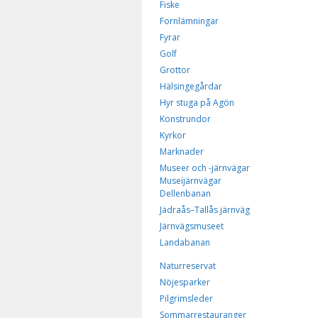
Fiske
Fornlämningar
Fyrar
Golf
Grottor
Hälsingegårdar
Hyr stuga på Agön
Konstrundor
Kyrkor
Marknader
Museer och -järnvägar
Museijärnvägar
Dellenbanan
Jädraås–Tallås järnväg
Järnvägsmuseet
Landabanan
Naturreservat
Nöjesparker
Pilgrimsleder
Sommarrestauranger