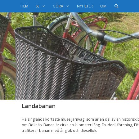
HEM
SE
GÖRA
NYHETER
OM
Landabanan
Hälsinglands kortaste museijärnväg, som är en del av en historisk 
om Bollnäs. Banan är cirka en kilometer lång. En ideell förening,
trafikerar banan med ånglok och diesellok.