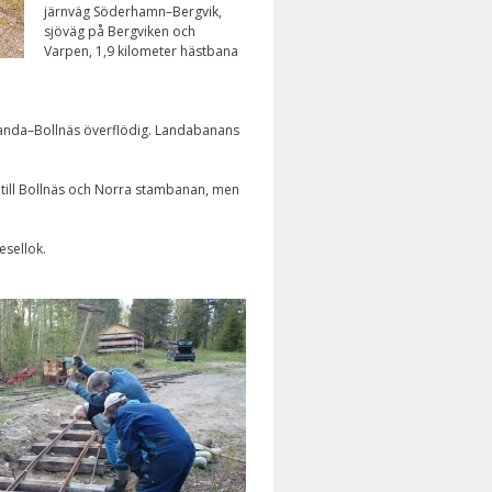
järnväg Söderhamn–Bergvik,
sjöväg på Bergviken och
Varpen, 1,9 kilometer hästbana
Landa–Bollnäs överflödig. Landabanans
e till Bollnäs och Norra stambanan, men
esellok.