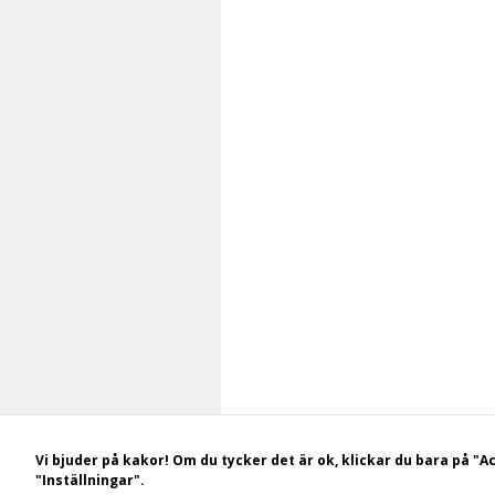
Vi bjuder på kakor! Om du tycker det är ok, klickar du bara på "Ac
Bakom Hälsingekusten.se står: STF Hotell, 
"Inställningar".