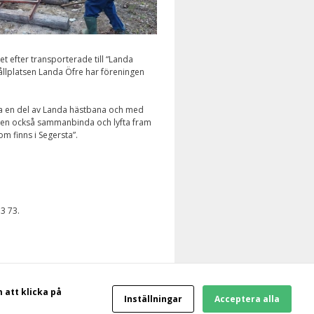
 efter transporterade till “Landa
llplatsen Landa Öfre har föreningen
a en del av Landa hästbana och med
, men också sammanbinda och lyfta fram
om finns i Segersta”.
3 73.
m att klicka på
Inställningar
Acceptera alla
tällplatser | Konferens | Evenemang