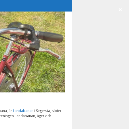
×
bana, är
Landabanan
i Segersta, söder
 Föreningen Landabanan, äger och