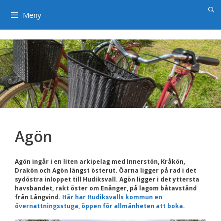
×
Hoppa
till
Meny
innehåll
Agön
Agön ingår i en liten arkipelag med Innerstön, Kråkön,
Drakön och Agön längst österut. Öarna ligger på rad i det
sydöstra inloppet till Hudiksvall. Agön ligger i det yttersta
havsbandet, rakt öster om Enånger, på lagom båtavstånd
från Långvind.
Här har Hudiksvalls kommun en
övernattningsstuga, öppen för allmänheten att boka
.