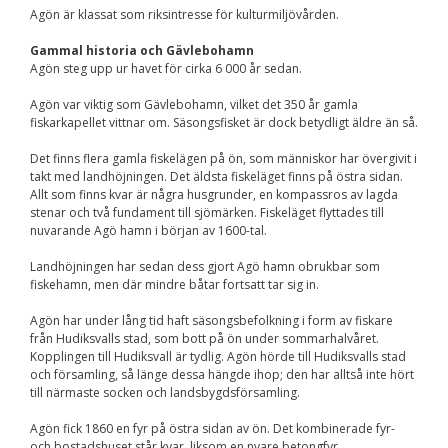
Agön är klassat som riksintresse för kulturmiljövården.
Gammal historia och Gävlebohamn
Agön steg upp ur havet för cirka 6 000 år sedan.
Agön var viktig som Gävlebohamn, vilket det 350 år gamla
fiskarkapellet vittnar om. Säsongsfisket är dock betydligt äldre än så.
Det finns flera gamla fiskelägen på ön, som människor har övergivit i
takt med landhöjningen. Det äldsta fiskeläget finns på östra sidan.
Allt som finns kvar är några husgrunder, en kompassros av lagda
stenar och två fundament till sjömärken. Fiskeläget flyttades till
nuvarande Agö hamn i början av 1600-tal.
Landhöjningen har sedan dess gjort Agö hamn obrukbar som
fiskehamn, men där mindre båtar fortsatt tar sig in.
Agön har under lång tid haft säsongsbefolkning i form av fiskare
från Hudiksvalls stad, som bott på ön under sommarhalvåret.
Kopplingen till Hudiksvall är tydlig. Agön hörde till Hudiksvalls stad
och församling, så länge dessa hängde ihop; den har alltså inte hört
till närmaste socken och landsbygdsförsamling.
Agön fick 1860 en fyr på östra sidan av ön. Det kombinerade fyr-
och bostadshuset står kvar, liksom en nyare betongfyr.