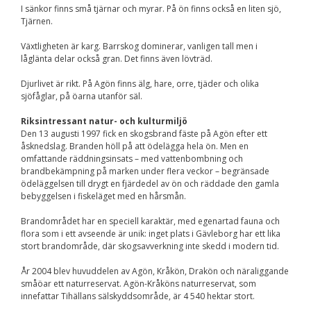
I sänkor finns små tjärnar och myrar. På ön finns också en liten sjö,
Tjärnen.
Växtligheten är karg. Barrskog dominerar, vanligen tall men i
låglänta delar också gran. Det finns även lövträd.
Djurlivet är rikt. På Agön finns älg, hare, orre, tjäder och olika
sjöfåglar, på öarna utanför säl.
Riksintressant natur- och kulturmiljö
Den 13 augusti 1997 fick en skogsbrand fäste på Agön efter ett
åsknedslag. Branden höll på att ödelägga hela ön. Men en
omfattande räddningsinsats – med vattenbombning och
brandbekämpning på marken under flera veckor – begränsade
ödeläggelsen till drygt en fjärdedel av ön och räddade den gamla
bebyggelsen i fiskeläget med en hårsmån.
Brandområdet har en speciell karaktär, med egenartad fauna och
flora som i ett avseende är unik: inget plats i Gävleborg har ett lika
stort brandområde, där skogsavverkning inte skedd i modern tid.
År 2004 blev huvuddelen av Agön, Kråkön, Drakön och näraliggande
småöar ett naturreservat. Agön-Kråköns naturreservat, som
innefattar Tihällans sälskyddsområde, är 4 540 hektar stort.