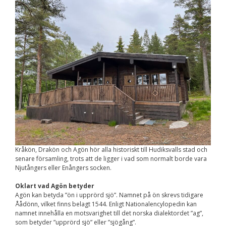
Nödvändiga
Dessa kakor går
inte att välja
bort. De behövs
för att
hemsidan över
huvud taget
ska fungera.
Statistik
För att vi ska
kunna
förbättra
hemsidans
funktionalitet
Kråkön, Drakön och Agön hör alla historiskt till Hudiksvalls stad och
och
senare församling, trots att de ligger i vad som normalt borde vara
uppbyggnad,
Njutångers eller Enångers socken.
baserat på
hur
Oklart vad Agön betyder
hemsidan
används.
Agön kan betyda ”ön i upprörd sjö”. Namnet på ön skrevs tidigare
Åådönn, vilket finns belagt 1544. Enligt Nationalencylopedin kan
namnet innehålla en motsvarighet till det norska dialektordet ”ag”,
som betyder ”upprörd sjö” eller ”sjögång”.