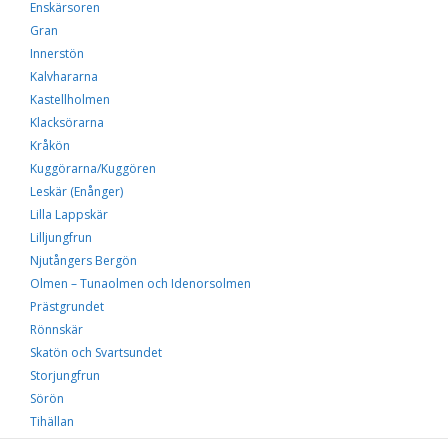
Enskärsoren
Gran
Innerstön
Kalvhararna
Kastellholmen
Klacksörarna
Kråkön
Kuggörarna/Kuggören
Leskär (Enånger)
Lilla Lappskär
Lilljungfrun
Njutångers Bergön
Olmen – Tunaolmen och Idenorsolmen
Prästgrundet
Rönnskär
Skatön och Svartsundet
Storjungfrun
Sörön
Tihällan
Vattharet