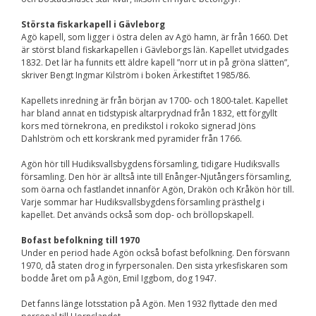
Största fiskarkapell i Gävleborg
Agö kapell, som ligger i östra delen av Agö hamn, är från 1660. Det
är störst bland fiskarkapellen i Gävleborgs län. Kapellet utvidgades
1832. Det lär ha funnits ett äldre kapell ”norr ut in på gröna slätten”,
skriver Bengt Ingmar Kilström i boken Ärkestiftet 1985/86.
Kapellets inredning är från början av 1700- och 1800-talet. Kapellet
har bland annat en tidstypisk altarprydnad från 1832, ett förgyllt
kors med törnekrona, en predikstol i rokoko signerad Jöns
Dahlström och ett korskrank med pyramider från 1766.
Agön hör till Hudiksvallsbygdens församling, tidigare Hudiksvalls
församling. Den hör är alltså inte till Enånger-Njutångers församling,
som öarna och fastlandet innanför Agön, Drakön och Kråkön hör till.
Varje sommar har Hudiksvallsbygdens församling prästhelg i
kapellet. Det används också som dop- och bröllopskapell.
Bofast befolkning till 1970
Under en period hade Agön också bofast befolkning. Den försvann
1970, då staten drog in fyrpersonalen. Den sista yrkesfiskaren som
bodde året om på Agön, Emil Iggbom, dog 1947.
Det fanns länge lotsstation på Agön. Men 1932 flyttade den med