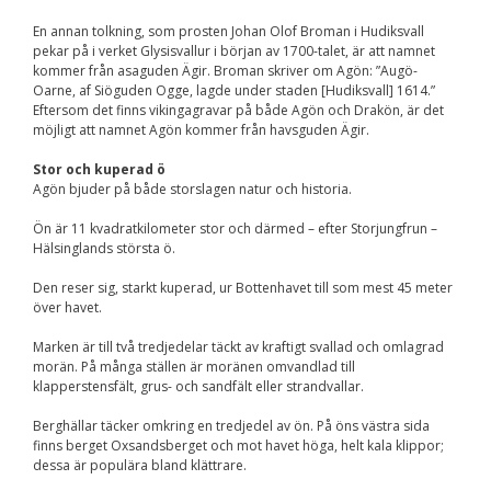
Upplevelse
För att vår
En annan tolkning, som prosten Johan Olof Broman i Hudiksvall
hemsida ska
pekar på i verket Glysisvallur i början av 1700-talet, är att namnet
prestera så bra
kommer från asaguden Ägir. Broman skriver om Agön: ”Augö-
som möjligt
Oarne, af Siöguden Ogge, lagde under staden [Hudiksvall] 1614.”
under ditt
Eftersom det finns vikingagravar på både Agön och Drakön, är det
besök. Om du
möjligt att namnet Agön kommer från havsguden Ägir.
nekar de här
kakorna
Stor och kuperad ö
kommer viss
Agön bjuder på både storslagen natur och historia.
funktionalitet
att försvinna
från
Ön är 11 kvadratkilometer stor och därmed – efter Storjungfrun –
hemsidan.
Hälsinglands största ö.
Den reser sig, starkt kuperad, ur Bottenhavet till som mest 45 meter
över havet.
Marknadsföring
Genom att dela med
Marken är till två tredjedelar täckt av kraftigt svallad och omlagrad
dig av dina intressen
morän. På många ställen är moränen omvandlad till
och ditt beteende när
klapperstensfält, grus- och sandfält eller strandvallar.
du surfar ökar du
chansen att få se
Berghällar täcker omkring en tredjedel av ön. På öns västra sida
personligt anpassat
finns berget Oxsandsberget och mot havet höga, helt kala klippor;
innehåll och
dessa är populära bland klättrare.
erbjudanden.