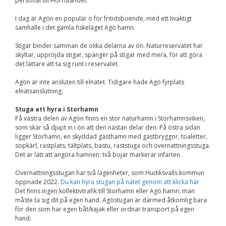
personal till Hornslandet.
I dag är Agön en populär ö för fritidsboende, med ett livaktigt
samhälle i det gamla fiskeläget Agö hamn.
Stigar binder samman de olika delarna av ön. Naturreservatet har
skyltar, uppröjda stigar, spänger på stigar med mera, för att göra
det lättare att ta sig runt i reservatet.
Agön är inte ansluten till elnätet. Tidigare hade Agö fyrplats
elnätsanslutning.
Stuga att hyra i Storhamn
På västra delen av Agön finns en stor naturhamn i Storhamnsviken,
som skär så djupt in i ön att den nästan delar den. På östra sidan
ligger Storhamn, en skyddad gästhamn med gästbryggor, toaletter,
sopkärl, rastplats, tältplats, bastu, raststuga och övernattningsstuga.
Det är lätt att angöra hamnen; två bojar markerar infarten.
Övernattningsstugan har två lägenheter, som Hudiksvalls kommun
öppnade 2022.
Du kan hyra stugan på nätet genom att klicka här.
Det finns ingen kollektivtrafik till Storhamn eller Agö hamn; man
måste ta sig dit på egen hand. Agöstugan är därmed åtkomlig bara
för den som har egen båt/kajak eller ordnar transport på egen
hand.