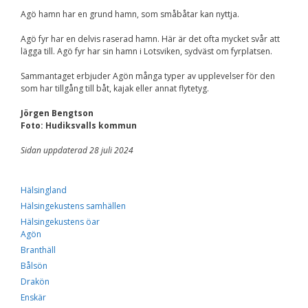
Agö hamn har en grund hamn, som småbåtar kan nyttja.
Agö fyr har en delvis raserad hamn. Här är det ofta mycket svår att
lägga till. Agö fyr har sin hamn i Lotsviken, sydväst om fyrplatsen.
Sammantaget erbjuder Agön många typer av upplevelser för den
som har tillgång till båt, kajak eller annat flytetyg.
Jörgen Bengtson
Foto: Hudiksvalls kommun
Sidan uppdaterad 28 juli 2024
Hälsingland
Hälsingekustens samhällen
Hälsingekustens öar
Agön
Branthäll
Bålsön
Drakön
Enskär