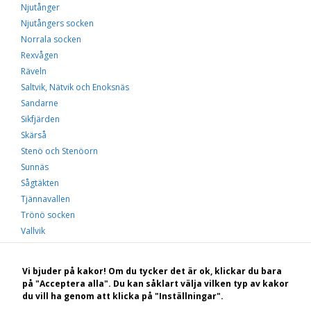
Njutånger
Njutångers socken
Norrala socken
Rexvågen
Räveln
Saltvik, Nätvik och Enoksnäs
Sandarne
Sikfjärden
Skärså
Stenö och Stenöorn
Sunnäs
Sågtäkten
Tjännavallen
Trönö socken
Vallvik
Våtnäs
Österåcka
Vi bjuder på kakor! Om du tycker det är ok, klickar du bara
Hälsingekustens öar
på "Acceptera alla". Du kan såklart välja vilken typ av kakor
du vill ha genom att klicka på "Inställningar".
Gästrikekustens öar