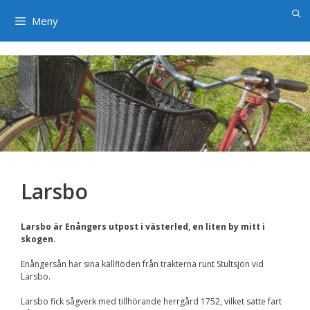
×
Hoppa
till
Meny
innehåll
Larsbo
Larsbo är Enångers utpost i västerled, en liten by mitt i
skogen.
Enångersån har sina källflöden från trakterna runt Stultsjön vid
Larsbo.
Larsbo fick sågverk med tillhörande herrgård 1752, vilket satte fart