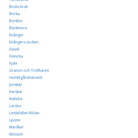
Upplevelse
För att vår
Boda bruk
hemsida ska
Borka
prestera så bra
Borkbo
som möjligt
under ditt
Bäckmora
besök. Om du
Enånger
nekar de här
Enångers socken
kakorna
kommer viss
Essvik
funktionalitet
Finnicka
att försvinna
Fjäle
från
hemsidan.
Granön och Trollharen
Humlegårdsstrand
Jonskär
Marknadsföring
Karskär
Genom att dela med
Kultebo
dig av dina intressen
och ditt beteende när
Larsbo
du surfar ökar du
Lindefallet–Bölan
chansen att få se
Ljusne
personligt anpassat
innehåll och
Maråker
erbjudanden.
Mössön