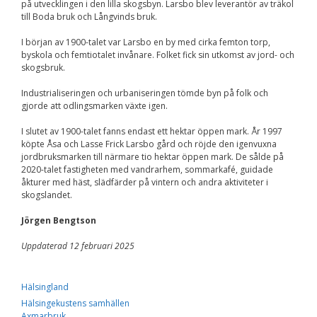
på utvecklingen i den lilla skogsbyn. Larsbo blev leverantör av träkol
Nödvändiga
till Boda bruk och Långvinds bruk.
Dessa kakor går
inte att välja
I början av 1900-talet var Larsbo en by med cirka femton torp,
bort. De behövs
byskola och femtiotalet invånare. Folket fick sin utkomst av jord- och
för att
skogsbruk.
hemsidan över
huvud taget
Industrialiseringen och urbaniseringen tömde byn på folk och
ska fungera.
gjorde att odlingsmarken växte igen.
I slutet av 1900-talet fanns endast ett hektar öppen mark. År 1997
Statistik
köpte Åsa och Lasse Frick Larsbo gård och röjde den igenvuxna
För att vi ska
jordbruksmarken till närmare tio hektar öppen mark. De sålde på
kunna
2020-talet fastigheten med vandrarhem, sommarkafé, guidade
förbättra
åkturer med häst, slädfärder på vintern och andra aktiviteter i
hemsidans
skogslandet.
funktionalitet
och
Jörgen Bengtson
uppbyggnad,
baserat på
Uppdaterad 12 februari 2025
hur
hemsidan
används.
Hälsingland
Hälsingekustens samhällen
Axmarbruk