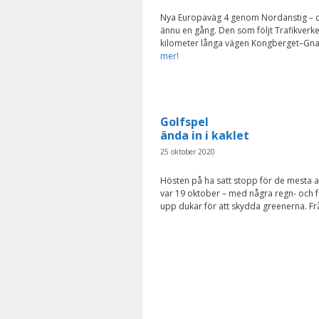
Nya Europaväg 4 genom Nordanstig – de
ännu en gång. Den som följt Trafikverke
kilometer långa vägen Kongberget–Gnarp
mer!
Golfspel
ända in i kaklet
25 oktober 2020
Hösten på ha satt stopp för de mesta a
var 19 oktober – med några regn- och f
upp dukar för att skydda greenerna. 