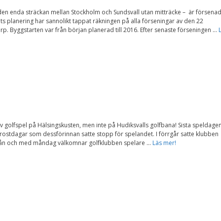
Nödvändiga
n enda sträckan mellan Stockholm och Sundsvall utan mitträcke – är försena
Dessa kakor går
ts planering har sannolikt tappat räkningen på alla förseningar av den 22
inte att välja
. Byggstarten var från början planerad till 2016. Efter senaste förseningen …
bort. De behövs
för att
hemsidan över
huvud taget
ska fungera.
Statistik
För att vi ska
kunna
förbättra
v golfspel på Hälsingskusten, men inte på Hudiksvalls golfbana! Sista speldage
hemsidans
rostdagar som dessförinnan satte stopp för spelandet. I förrgår satte klubben
funktionalitet
Från och med måndag välkomnar golfklubben spelare …
Läs mer!
och
uppbyggnad,
baserat på
hur
hemsidan
används.