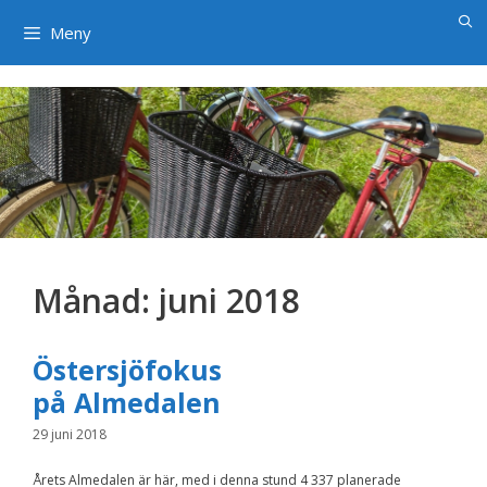
×
Hoppa
till
Meny
innehåll
Månad:
juni 2018
Östersjöfokus
på Almedalen
29 juni 2018
Årets Almedalen är här, med i denna stund 4 337 planerade