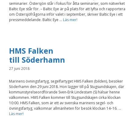
seminarier. Östersjön står i fokus för åtta seminarier, som nätverket
Nödvändiga
Baltic Eye står för. – Baltic Eye är på plats för att lyfta och rapportera
Dessa kakor går
om Östersjöfrågorna inför valet i september, skriver Baltic Eye i ett
inte att välja
bort. De behövs
pressmeddelande. Baltic Eye …
Läs mer!
för att
hemsidan över
huvud taget
ska fungera.
HMS Falken
till Söderhamn
Statistik
För att vi ska
27 juni 2018
kunna
förbättra
hemsidans
Marinens övningsfartyg, segelfartyget HMS Falken (bilden), besöker
funktionalitet
Söderhamn den 29 juni 2018. Hon lägger till på Stugsundskajen, där
och
kommunstyrelseordförande Sven-Erik Lindestam (S) hälsar henne
uppbyggnad,
välkommen. HMS Falken kommer till Stugsundskajen cirka klockan
baserat på
10:00. HMS Falken, som är ett av svenska marinens segel- och
hur
övningsfartyg, välkomnar allmänheten för besök klockan 14–16. …
hemsidan
Läs mer!
används.