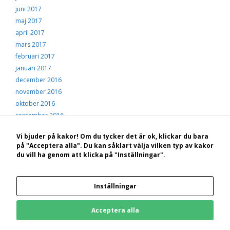
juni 2017
maj 2017
april 2017
mars 2017
februari 2017
januari 2017
december 2016
november 2016
oktober 2016
september 2016
augusti 2016
Vi bjuder på kakor! Om du tycker det är ok, klickar du bara
juli 2016
på "Acceptera alla". Du kan såklart välja vilken typ av kakor
juni 2016
du vill ha genom att klicka på "Inställningar".
maj 2016
april 2016
mars 2016
Inställningar
februari 2016
januari 2016
Acceptera alla
december 2015