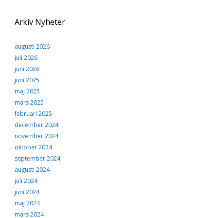
Upplevelse
För att vår
hemsida ska
Arkiv Nyheter
prestera så bra
som möjligt
under ditt
augusti 2026
besök. Om du
juli 2026
nekar de här
kakorna
juni 2026
kommer viss
juni 2025
funktionalitet
maj 2025
att försvinna
från
mars 2025
hemsidan.
februari 2025
december 2024
november 2024
Marknadsföring
oktober 2024
Genom att dela med
dig av dina intressen
september 2024
och ditt beteende när
augusti 2024
du surfar ökar du
juli 2024
chansen att få se
personligt anpassat
juni 2024
innehåll och
maj 2024
erbjudanden.
mars 2024