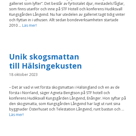
galleriet som lyfter”. Det består av fyrtiotalet djur, mestadels fåglar,
Nödvändiga
som finns utanför och inne på STF Hotell och konferens Hudiksvall
Dessa kakor går
Kungsgården Långvind. Nu har utedelen av galleriet tagit tidig vinter
inte att välja
bort. De behövs
och flyttan in i uthusen. Allt sedan bondeverksamheten startade
för att
2010 …
Läs mer!
hemsidan över
huvud taget
ska fungera.
Unik skogsmattan
Statistik
till Hälsingekusten
För att vi ska
kunna
18 oktober 2023
förbättra
hemsidans
funktionalitet
– Det är vad vi vet första skogsmattan i Hälsingland och en av de
och
första i Norrland, säger Agneta Bengtson på STF hotell och
uppbyggnad,
konferens Hudiksvall Kungsgården Långvind, Enånger. Hon syftar på
baserat på
den skogsmatta, som Kungsgården Långvind har lagt ut runt sina
hur
byggnader Österhuset och Telestation Långvind, runt bastun och …
hemsidan
Läs mer!
används.