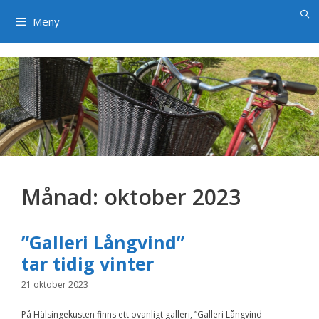
×
Hoppa
till
Meny
innehåll
Månad:
oktober 2023
”Galleri Långvind”
tar tidig vinter
21 oktober 2023
På Hälsingekusten finns ett ovanligt galleri, ”Galleri Långvind –