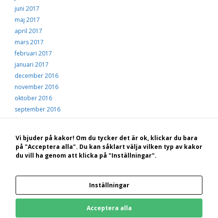
juni 2017
maj 2017
april 2017
mars 2017
februari 2017
januari 2017
december 2016
november 2016
oktober 2016
september 2016
augusti 2016
juli 2016
Vi bjuder på kakor! Om du tycker det är ok, klickar du bara
juni 2016
på "Acceptera alla". Du kan såklart välja vilken typ av kakor
maj 2016
du vill ha genom att klicka på "Inställningar".
april 2016
mars 2016
Inställningar
februari 2016
januari 2016
Acceptera alla
december 2015