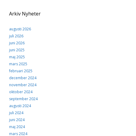
Upplevelse
För att vår
hemsida ska
Arkiv Nyheter
prestera så bra
som möjligt
under ditt
augusti 2026
besök. Om du
juli 2026
nekar de här
kakorna
juni 2026
kommer viss
juni 2025
funktionalitet
maj 2025
att försvinna
från
mars 2025
hemsidan.
februari 2025
december 2024
november 2024
Marknadsföring
oktober 2024
Genom att dela med
dig av dina intressen
september 2024
och ditt beteende när
augusti 2024
du surfar ökar du
juli 2024
chansen att få se
personligt anpassat
juni 2024
innehåll och
maj 2024
erbjudanden.
mars 2024