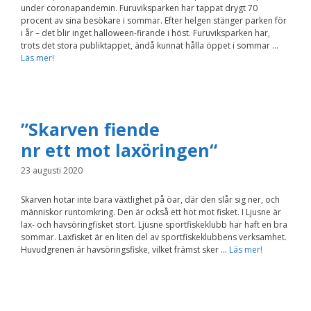
under coronapandemin. Furuviksparken har tappat drygt 70
Nödvändiga
procent av sina besökare i sommar. Efter helgen stänger parken för
Dessa kakor går
i år – det blir inget halloween-firande i höst. Furuviksparken har,
inte att välja
bort. De behövs
trots det stora publiktappet, ändå kunnat hålla öppet i sommar …
för att
Läs mer!
hemsidan över
huvud taget
ska fungera.
”Skarven fiende
Statistik
nr ett mot laxöringen“
För att vi ska
kunna
23 augusti 2020
förbättra
hemsidans
funktionalitet
Skarven hotar inte bara växtlighet på öar, där den slår sig ner, och
och
människor runtomkring. Den är också ett hot mot fisket. I Ljusne är
uppbyggnad,
lax- och havsöringfisket stort. Ljusne sportfiskeklubb har haft en bra
baserat på
sommar. Laxfisket är en liten del av sportfiskeklubbens verksamhet.
hur
Huvudgrenen är havsöringsfiske, vilket främst sker …
Läs mer!
hemsidan
används.