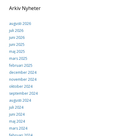
Upplevelse
För att vår
Arkiv Nyheter
hemsida ska
prestera så bra
som möjligt
augusti 2026
under ditt
juli 2026
besök. Om du
nekar de här
juni 2026
kakorna
juni 2025
kommer viss
maj 2025
funktionalitet
att försvinna
mars 2025
från
februari 2025
hemsidan.
december 2024
november 2024
oktober 2024
Marknadsföring
september 2024
Genom att dela med
dig av dina intressen
augusti 2024
och ditt beteende när
juli 2024
du surfar ökar du
chansen att få se
juni 2024
personligt anpassat
maj 2024
innehåll och
mars 2024
erbjudanden.
februari 2024