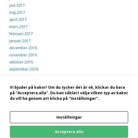
juni 2017
maj 2017
april 2017
mars 2017
februari 2017
januari 2017
december 2016
november 2016
oktober 2016
september 2016
augusti 2016
juli 2016
Vi bjuder på kakor! Om du tycker det är ok, klickar du bara
juni 2016
på "Acceptera alla". Du kan såklart välja vilken typ av kakor
maj 2016
du vill ha genom att klicka på "Inställningar".
april 2016
mars 2016
Inställningar
februari 2016
januari 2016
Acceptera alla
december 2015