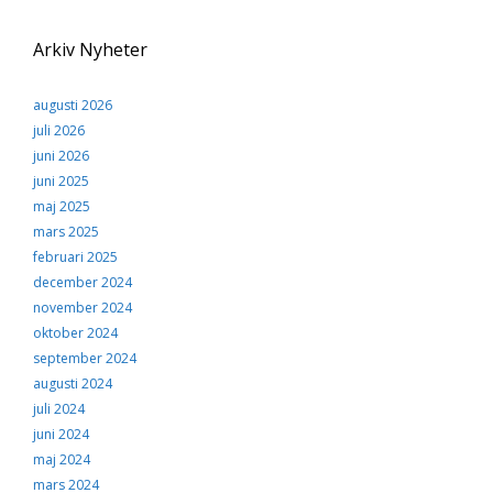
Upplevelse
För att vår
hemsida ska
Arkiv Nyheter
prestera så bra
som möjligt
under ditt
augusti 2026
besök. Om du
juli 2026
nekar de här
kakorna
juni 2026
kommer viss
juni 2025
funktionalitet
maj 2025
att försvinna
från
mars 2025
hemsidan.
februari 2025
december 2024
november 2024
Marknadsföring
oktober 2024
Genom att dela med
dig av dina intressen
september 2024
och ditt beteende när
augusti 2024
du surfar ökar du
juli 2024
chansen att få se
personligt anpassat
juni 2024
innehåll och
maj 2024
erbjudanden.
mars 2024