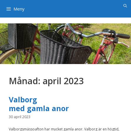
×
Hoppa
till
Meny
innehåll
Månad:
april 2023
Valborg
med gamla anor
30 april 2023
Valborgsmässoafton har mycket gamla anor. Valborg är en högtid,