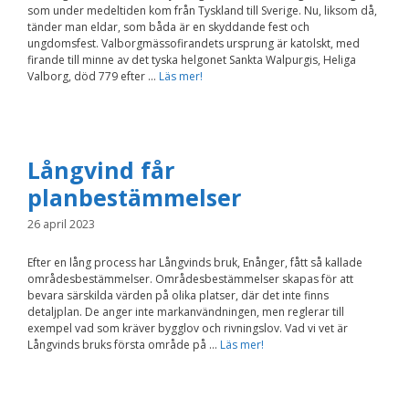
som under medeltiden kom från Tyskland till Sverige. Nu, liksom då,
Nödvändiga
tänder man eldar, som båda är en skyddande fest och
Dessa kakor går
ungdomsfest. Valborgmässofirandets ursprung är katolskt, med
inte att välja
bort. De behövs
firande till minne av det tyska helgonet Sankta Walpurgis, Heliga
för att
Valborg, död 779 efter …
Läs mer!
hemsidan över
huvud taget
ska fungera.
Långvind får
Statistik
planbestämmelser
För att vi ska
kunna
26 april 2023
förbättra
hemsidans
funktionalitet
Efter en lång process har Långvinds bruk, Enånger, fått så kallade
och
områdesbestämmelser. Områdesbestämmelser skapas för att
uppbyggnad,
bevara särskilda värden på olika platser, där det inte finns
baserat på
detaljplan. De anger inte markanvändningen, men reglerar till
hur
exempel vad som kräver bygglov och rivningslov. Vad vi vet är
hemsidan
Långvinds bruks första område på …
Läs mer!
används.