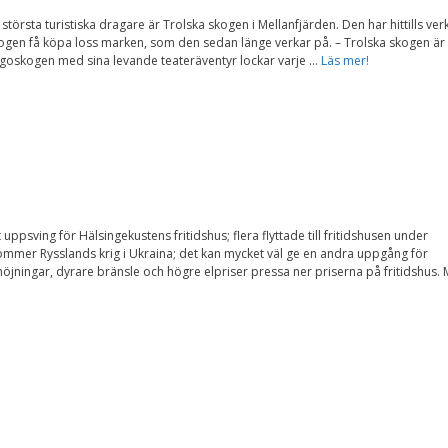
Nödvändiga
örsta turistiska dragare är Trolska skogen i Mellanfjärden. Den har hittills ver
Dessa kakor går
ogen få köpa loss marken, som den sedan länge verkar på. – Trolska skogen är
inte att välja
goskogen med sina levande teateräventyr lockar varje …
Läs mer!
bort. De behövs
för att
hemsidan över
huvud taget
ska fungera.
Statistik
För att vi ska
kunna
psving för Hälsingekustens fritidshus; flera flyttade till fritidshusen under
förbättra
mmer Rysslands krig i Ukraina; det kan mycket väl ge en andra uppgång för
hemsidans
höjningar, dyrare bränsle och högre elpriser pressa ner priserna på fritidshus.
funktionalitet
och
uppbyggnad,
baserat på
hur
hemsidan
används.