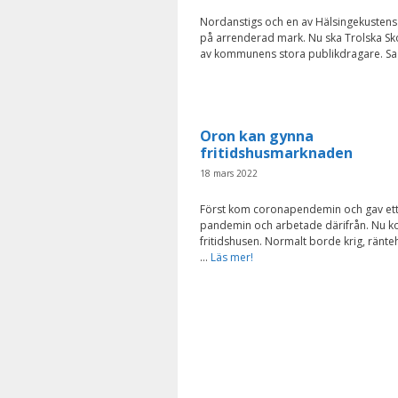
Nordanstigs och en av Hälsingekustens st
på arrenderad mark. Nu ska Trolska Sk
av kommunens stora publikdragare. Sa
Oron kan gynna
fritidshusmarknaden
18 mars 2022
Först kom coronapendemin och gav ett up
pandemin och arbetade därifrån. Nu ko
fritidshusen. Normalt borde krig, ränte
…
Läs mer!