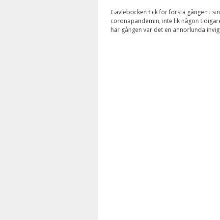
Gävlebocken fick för första gången i sin 
coronapandemin, inte lik någon tidigare
här gången var det en annorlunda invign