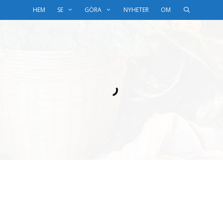
HEM
SE
GÖRA
NYHETER
OM