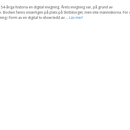
Nödvändiga
54-åriga historia en digital invigning. Årets invigning var, på grund av
Dessa kakor går
. Bocken fanns visserligen på plats på Slottstorget, men inte människorna. För
inte att välja
ing i form av en digital tv-show ledd av …
Läs mer!
bort. De behövs
för att
hemsidan över
huvud taget
ska fungera.
Statistik
För att vi ska
kunna
förbättra
hemsidans
funktionalitet
och
uppbyggnad,
baserat på
hur
hemsidan
används.