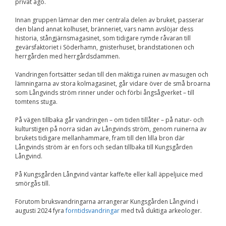
privat ägo.
Innan gruppen lämnar den mer centrala delen av bruket, passerar
den bland annat kolhuset, bränneriet, vars namn avslöjar dess
historia, stångjärnsmagasinet, som tidigare rymde råvaran till
gevärsfaktoriet i Söderhamn, gnisterhuset, brandstationen och
herrgården med herrgårdsdammen.
Vandringen fortsätter sedan till den mäktiga ruinen av masugen och
lämningarna av stora kolmagasinet, går vidare över de små broarna
som Långvinds ström rinner under och förbi ångsågverket – till
tomtens stuga.
På vägen tillbaka går vandringen – om tiden tillåter – på natur- och
kulturstigen på norra sidan av Långvinds ström, genom ruinerna av
brukets tidigare mellanhammare, fram till den lilla bron där
Långvinds ström är en fors och sedan tillbaka till Kungsgården
Långvind.
På Kungsgården Långvind väntar kaffe/te eller kall äppeljuice med
smörgås till.
Förutom bruksvandringarna arrangerar Kungsgården Långvind i
augusti 2024 fyra
forntidsvandringar
med två duktiga arkeologer.