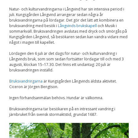
Nödvändiga
Natur- och kulturvandringarna i Långvind har sin intensiva period i
Dessa kakor går
juli. Kungsgården Långvind arrangerar sedan några år
inte att välja
bort. De behövs
bruksvandringarna på lördagar. Det gör det lätt att kombinera en
för att
bruksvandring med besök i
Långvinds brukskapell
och Musik i
hemsidan över
sommarkväll. Bruksvandringen avslutas med dryck och smörgås på
huvud taget
Kungsgården Långvind, så besökaren sedan kan vandra vidare med
ska fungera.
något i magen till kapellet.
Lördagen den 6 juli är det dags för natur- och kulturvandring i
Långvinds bruk, som som sedan fortsätter lördagar till och med 3
Statistik
augusti, klockan 15–17.30. Det finns ett undantag: 20 juli är
För att vi ska
bruksvandringen inställd.
kunna
förbättra
Bruksvandringarna
är Kungsgården Långvinds äldsta aktivitet.
hemsidans
Ciceron är Jörgen Bengtson.
funktionalitet
och
Ingen förhandsanmälan behövs. Hundar är välkomna.
uppbyggnad,
baserat på
hur
Bruksvandringarna tar besökaren på en intressant vandring i
hemsidan
järnbruket från svensk stormaktstid, grundat 1687.
används.