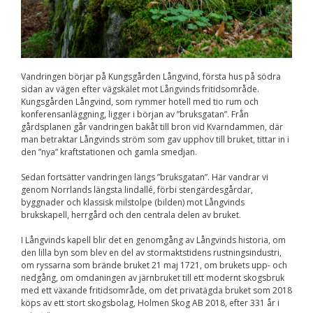
Vandringen börjar på Kungsgården Långvind, första hus på södra
sidan av vägen efter vägskälet mot Långvinds fritidsområde.
Kungsgården Långvind, som rymmer hotell med tio rum och
konferensanläggning, ligger i början av ”bruksgatan”. Från
gårdsplanen går vandringen bakåt till bron vid Kvarndammen, där
man betraktar Långvinds ström som gav upphov till bruket, tittar in i
den ”nya” kraftstationen och gamla smedjan.
Sedan fortsätter vandringen längs ”bruksgatan”. Här vandrar vi
genom Norrlands längsta lindallé, förbi stengärdesgårdar,
byggnader och klassisk milstolpe (bilden) mot Långvinds
brukskapell, herrgård och den centrala delen av bruket.
I Långvinds kapell blir det en genomgång av Långvinds historia, om
den lilla byn som blev en del av stormaktstidens rustningsindustri,
om ryssarna som brände bruket 21 maj 1721, om brukets upp- och
nedgång, om omdaningen av järnbruket till ett modernt skogsbruk
med ett växande fritidsområde, om det privatägda bruket som 2018
köps av ett stort skogsbolag, Holmen Skog AB 2018, efter 331 år i