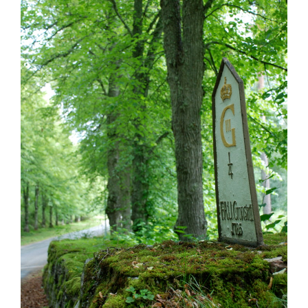
Upplevelse
För att vår
hemsida ska
prestera så bra
som möjligt
under ditt
besök. Om du
nekar de här
kakorna
kommer viss
funktionalitet
att försvinna
från
hemsidan.
Marknadsföring
Genom att dela med
dig av dina intressen
och ditt beteende när
du surfar ökar du
chansen att få se
personligt anpassat
innehåll och
erbjudanden.