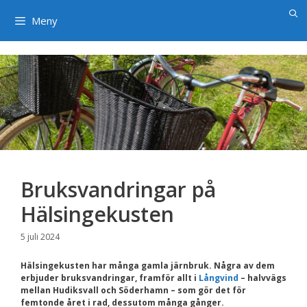
×
Hoppa
till
Meny
innehåll
Bruksvandringar på
Hälsingekusten
5 juli 2024
Hälsingekusten har många gamla järnbruk. Några av dem
erbjuder bruksvandringar, framför allt i
Långvind
– halvvägs
mellan Hudiksvall och Söderhamn – som gör det för
femtonde året i rad, dessutom många gånger.