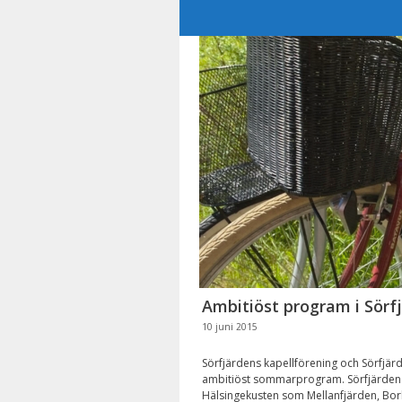
Hoppa
till
innehåll
Ambitiöst program i Sörf
10 juni 2015
Sörfjärdens kapellförening och Sörfjärd
ambitiöst sommarprogram. Sörfjärden 
Hälsingekusten som Mellanfjärden, Bor