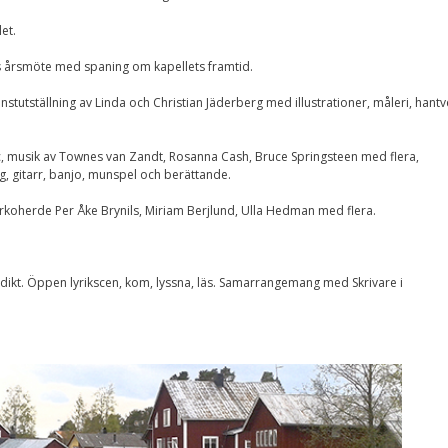
Upplevelse
För att vår
let.
hemsida ska
prestera så bra
s årsmöte med spaning om kapellets framtid.
som möjligt
under ditt
konstutställning av Linda och Christian Jäderberg med illustrationer, måleri, hantv
besök. Om du
nekar de här
kakorna
kommer viss
ic, musik av Townes van Zandt, Rosanna Cash, Bruce Springsteen med flera,
funktionalitet
, gitarr, banjo, munspel och berättande.
att försvinna
från
yrkoherde Per Åke Brynils, Miriam Berjlund, Ulla Hedman med flera.
hemsidan.
 av dikt. Öppen lyrikscen, kom, lyssna, läs. Samarrangemang med Skrivare i
Marknadsföring
Genom att dela med
dig av dina intressen
och ditt beteende när
du surfar ökar du
chansen att få se
personligt anpassat
innehåll och
erbjudanden.