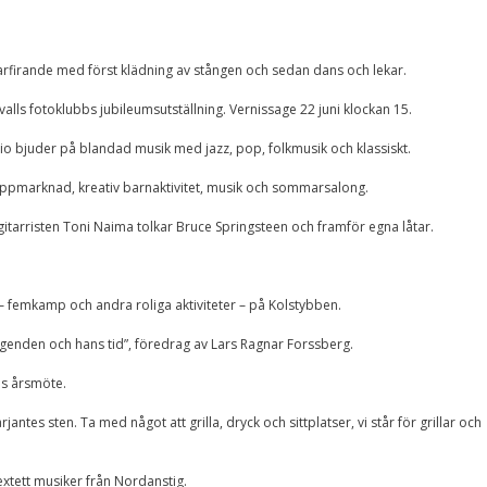
Nödvändiga
Dessa kakor går
inte att välja
bort. De behövs
rfirande med först klädning av stången och sedan dans och lekar.
för att
hemsidan över
alls fotoklubbs jubileumsutställning. Vernissage 22 juni klockan 15.
huvud taget
ska fungera.
trio bjuder på blandad musik med jazz, pop, folkmusik och klassiskt.
pmarknad, kreativ barnaktivitet, musik och sommarsalong.
Statistik
itarristen Toni Naima tolkar Bruce Springsteen och framför egna låtar.
För att vi ska
kunna
förbättra
hemsidans
r – femkamp och andra roliga aktiviteter – på Kolstybben.
funktionalitet
och
legenden och hans tid”, föredrag av Lars Ragnar Forssberg.
uppbyggnad,
baserat på
hur
ns årsmöte.
hemsidan
används.
arjantes sten. Ta med något att grilla, dryck och sittplatser, vi står för grillar och
sextett musiker från Nordanstig.