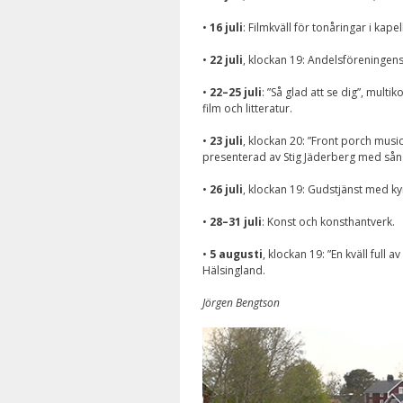
•
16 juli
: Filmkväll för tonåringar i kapel
•
22 juli
, klockan 19: Andelsföreningen
•
22–25 juli
: ”Så glad att se dig”, multi
film och litteratur.
•
23 juli
, klockan 20: ”Front porch mus
presenterad av Stig Jäderberg med sång
•
26 juli
, klockan 19: Gudstjänst med k
•
28–31 juli
: Konst och konsthantverk.
•
5 augusti
, klockan 19: ”En kväll full
Hälsingland.
Jörgen Bengtson