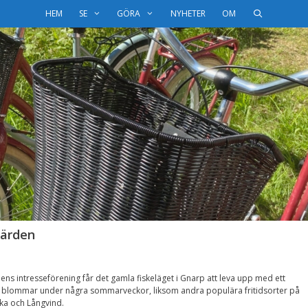
HEM
SE
GÖRA
NYHETER
OM
järden
ens intresseförening får det gamla fiskeläget i Gnarp att leva upp med ett
blommar under några sommarveckor, liksom andra populära fritidsorter på
ka och Långvind.