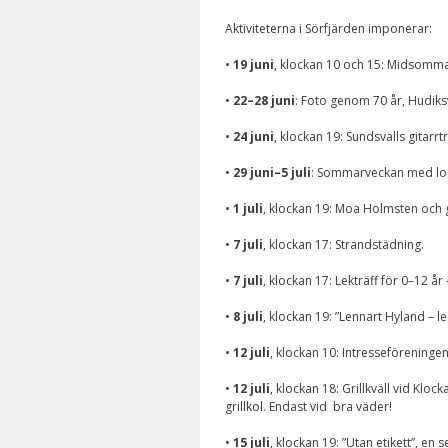
Aktiviteterna i Sörfjärden imponerar:
•
19 juni
, klockan 10 och 15: Midsomma
•
22–28 juni
: Foto genom 70 år, Hudiksv
•
24 juni
, klockan 19: Sundsvalls gitarr
•
29 juni–5 juli
: Sommarveckan med lop
•
1 juli
, klockan 19: Moa Holmsten och g
•
7 juli
, klockan 17: Strandstädning.
•
7 juli
, klockan 17: Lekträff för 0–12 å
•
8 juli
, klockan 19: ”Lennart Hyland – 
•
12 juli
, klockan 10: Intresseföreninge
•
12 juli
, klockan 18: Grillkväll vid Klock
grillkol. Endast vid bra väder!
•
15 juli
, klockan 19: ”Utan etikett”, en 