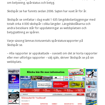
om belysning, spårstatus och betyg.
Nödvändiga
Dessa kakor går
Skidspår.se har funnits sedan 2006. Sajten har vuxit år för år.
inte att välja
bort. De behövs
för att
Skidspår.se omfattar i dag exakt 1 635 längdskidanläggningar med
hemsidan över
totalt cirka 4 000 skidspår i olika längder. Längdskidåkarna och
huvud taget
andra besökare står för uppdateringar av webbplatsen och
ska fungera.
betygsättning av spåren.
Varje säsong lämnas tiotusentals spårstatusrapporter på
Skidspår.se.
Statistik
För att vi ska
– Alla rapporter är uppskattade – oavsett om det är korta rapporter
kunna
eller mer utförliga rapporter – välj själv, skriver Skidspår.se på sin
förbättra
webbplats.
hemsidans
funktionalitet
och
uppbyggnad,
baserat på
hur
hemsidan
används.