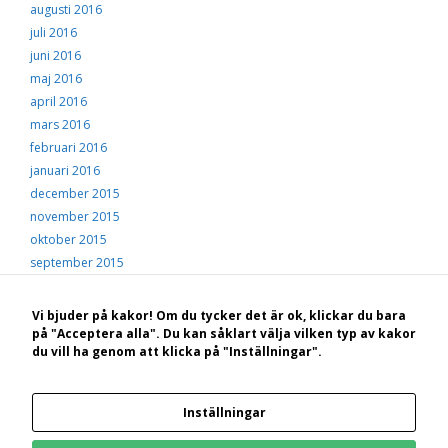
augusti 2016
juli 2016
juni 2016
maj 2016
april 2016
mars 2016
februari 2016
januari 2016
december 2015
november 2015
oktober 2015
september 2015
augusti 2015
juli 2015
Vi bjuder på kakor! Om du tycker det är ok, klickar du bara
juni 2015
på "Acceptera alla". Du kan såklart välja vilken typ av kakor
du vill ha genom att klicka på "Inställningar".
maj 2015
© 2026 Hälsingekusten
• Byggt med
GeneratePress
Inställningar
Bakom Hälsingekusten.se står: STF Hotell, konferens och vandrarhem Hudiksvall
Kungsgården Långvind | Boende | Paket | Ställplatser | Konferens | Evenemang