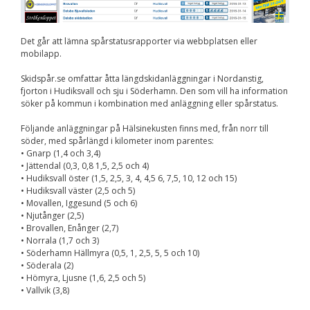
Upplevelse
För att vår
hemsida ska
prestera så bra
Det går att lämna spårstatusrapporter via webbplatsen eller
som möjligt
mobilapp.
under ditt
besök. Om du
Skidspår.se omfattar åtta längdskidanläggningar i Nordanstig,
nekar de här
fjorton i Hudiksvall och sju i Söderhamn. Den som vill ha information
kakorna
söker på kommun i kombination med anläggning eller spårstatus.
kommer viss
funktionalitet
Följande anläggningar på Hälsinekusten finns med, från norr till
att försvinna
söder, med spårlängd i kilometer inom parentes:
från
• Gnarp (1,4 och 3,4)
hemsidan.
• Jättendal (0,3, 0,8 1,5, 2,5 och 4)
• Hudiksvall öster (1,5, 2,5, 3, 4, 4,5 6, 7,5, 10, 12 och 15)
• Hudiksvall väster (2,5 och 5)
Marknadsföring
• Movallen, Iggesund (5 och 6)
Genom att dela med
• Njutånger (2,5)
dig av dina intressen
• Brovallen, Enånger (2,7)
och ditt beteende när
• Norrala (1,7 och 3)
du surfar ökar du
• Söderhamn Hällmyra (0,5, 1, 2,5, 5, 5 och 10)
chansen att få se
• Söderala (2)
personligt anpassat
• Hömyra, Ljusne (1,6, 2,5 och 5)
innehåll och
• Vallvik (3,8)
erbjudanden.