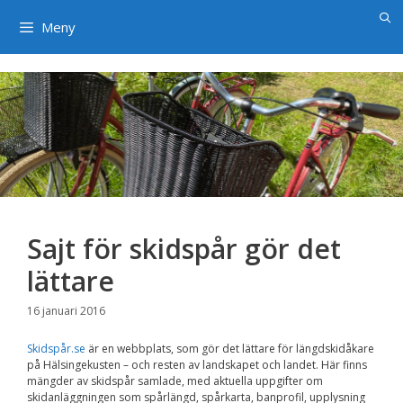
×
Hoppa
till
Meny
innehåll
Sajt för skidspår gör det
lättare
16 januari 2016
Skidspår.se
är en webbplats, som gör det lättare för längdskidåkare
på Hälsingekusten – och resten av landskapet och landet. Här finns
mängder av skidspår samlade, med aktuella uppgifter om
skidanläggningen som spårlängd, spårkarta, banprofil, upplysning