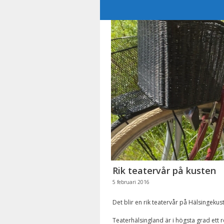
Hoppa
till
innehåll
Rik teatervår på kusten
5 februari 2016
Det blir en rik teatervår på Hälsingeku
Teaterhälsingland är i högsta grad ett