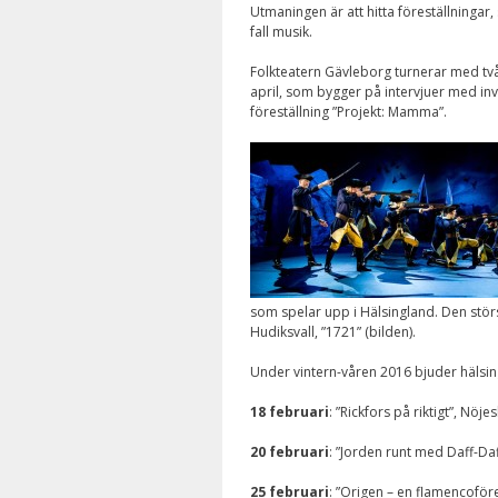
Utmaningen är att hitta föreställningar
fall musik.
Folkteatern Gävleborg turnerar med två 
april, som bygger på intervjuer med i
föreställning ”Projekt: Mamma”.
som spelar upp i Hälsingland. Den störs
Hudiksvall, ”1721” (bilden).
Under vintern-våren 2016 bjuder hälsin
18 februari
: ”Rickfors på riktigt”, N
20 februari
: ”Jorden runt med Daff-D
25 februari
: ”Origen – en flamencoför