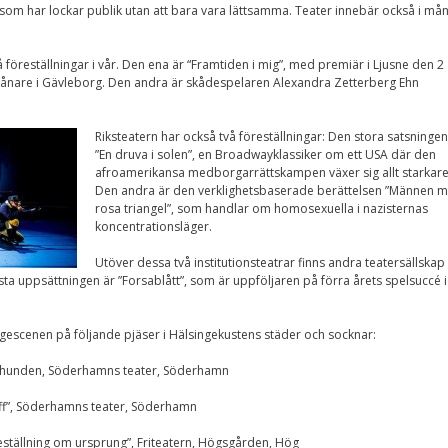
, som har lockar publik utan att bara vara lättsamma. Teater innebär också i må
Nödvändiga
Dessa kakor går
inte att välja
bort. De behövs
föreställningar i vår. Den ena är “Framtiden i mig”, med premiär i Ljusne den 2
för att
nvånare i Gävleborg. Den andra är skådespelaren Alexandra Zetterberg Ehn
hemsidan över
huvud taget
ska fungera.
Riksteatern har o
ckså två föreställningar: Den stora satsningen
”En druva i solen”, en Broadwayklassiker om ett USA där den
afroamerikansa medborgarrättskampen växer sig allt starkare
Den andra är den verklighetsbaserade berättelsen ”Männen 
Statistik
rosa triangel”, som handlar om homosexuella i nazisternas
För att vi ska
koncentrationsläger.
kunna
förbättra
Utöver dessa två institutionsteatrar finns andra teatersällskap
hemsidans
ta uppsättningen är ”Forsablått”, som är uppföljaren på förra årets spelsuccé i
funktionalitet
och
uppbyggnad,
baserat på
gescenen på följande pjäser i Hälsingekustens städer och socknar:
hur
hemsidan
öjeshunden, Söderhamns teater, Söderhamn
används.
aff”, Söderhamns teater, Söderhamn
eställning om ursprung”, Friteatern, Högsgården, Hög