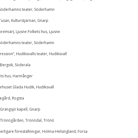
Upplevelse
För att vår
, Söderhamns teater, Söderhamn
hemsida ska
prestera så bra
Tusan, Kulturstjärnan, Gnarp
som möjligt
under ditt
(premiär), Ljusne Folkets hus, Ljusne
besök. Om du
nekar de här
n, Söderhamns teater, Söderhamn
kakorna
kommer viss
funktionalitet
ression”, Hudiksvalls teater, Hudiksvall
att försvinna
från
 Bergvik, Söderala
hemsidan.
kets hus, Harmånger
turhuset Glada Hudik, Hudiksvall
Marknadsföring
Genom att dela med
degård, Rogsta
dig av dina intressen
och ditt beteende när
 Grängsjö kapell, Gnarp
du surfar ökar du
chansen att få se
, Trönögården, Trönödal, Trönö
personligt anpassat
innehåll och
erbjudanden.
tterligare föreställningar, Holma-Helsingland, Forsa