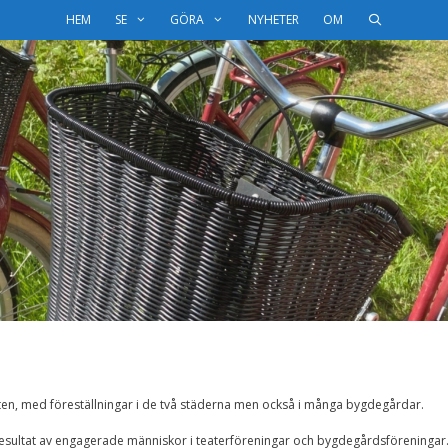
HEM
SE
GÖRA
NYHETER
OM
sten, med föreställningar i de två städerna men också i många bygdegårdar.
 resultat av engagerade människor i teaterföreningar och bygdegårdsföreningar