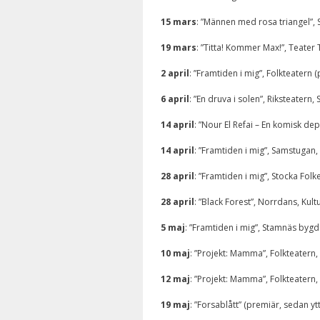
15 mars
: ”Männen med rosa triangel”
19 mars
: ”Titta! Kommer Max!”, Teater 
2 april
: ”Framtiden i mig”, Folkteatern 
6 april
: ”En druva i solen”, Riksteater
14 april
: ”Nour El Refai – En komisk dep
14 april
: ”Framtiden i mig”, Samstugan,
28 april
: ”Framtiden i mig”, Stocka Fol
28 april
: ”Black Forest”, Norrdans, Kul
5 maj
: ”Framtiden i mig”, Stamnäs byg
10 maj
: ”Projekt: Mamma”, Folkteatern,
12 maj
: ”Projekt: Mamma”, Folkteatern
19 maj
: ”Forsablått” (premiär, sedan y