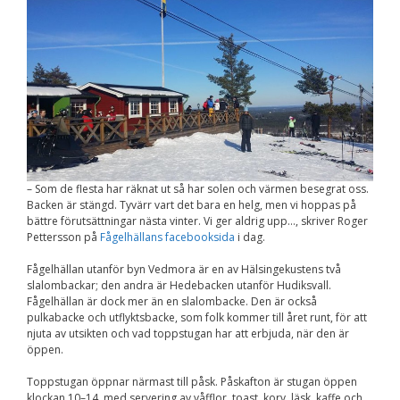
Nödvändiga
Dessa kakor går
inte att välja
bort. De behövs
för att
hemsidan över
huvud taget
ska fungera.
Statistik
– Som de flesta har räknat ut så har solen och värmen besegrat oss.
För att vi ska
Backen är stängd. Tyvärr vart det bara en helg, men vi hoppas på
kunna
bättre förutsättningar nästa vinter. Vi ger aldrig upp…, skriver Roger
förbättra
Pettersson på
Fågelhällans facebooksida
i dag.
hemsidans
funktionalitet
och
Fågelhällan utanför byn Vedmora är en av Hälsingekustens två
uppbyggnad,
slalombackar; den andra är Hedebacken utanför Hudiksvall.
baserat på
Fågelhällan är dock mer än en slalombacke. Den är också
hur
pulkabacke och utflyktsbacke, som folk kommer till året runt, för att
hemsidan
njuta av utsikten och vad toppstugan har att erbjuda, när den är
används.
öppen.
Toppstugan öppnar närmast till påsk. Påskafton är stugan öppen
klockan 10–14, med servering av våfflor, toast, korv, läsk, kaffe och