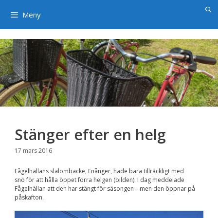
×
Hoppa
till
Meny
innehåll
Stänger efter en helg
17 mars 2016
Fågelhällans slalombacke, Enånger, hade bara tillräckligt med
snö för att hålla öppet förra helgen (bilden). I dag meddelade
Fågelhällan att den har stängt för säsongen – men den öppnar på
påskafton.