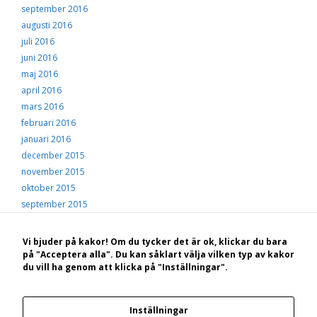
september 2016
augusti 2016
juli 2016
juni 2016
maj 2016
april 2016
mars 2016
februari 2016
januari 2016
december 2015
november 2015
oktober 2015
september 2015
augusti 2015
juli 2015
Vi bjuder på kakor! Om du tycker det är ok, klickar du bara
juni 2015
på "Acceptera alla". Du kan såklart välja vilken typ av kakor
du vill ha genom att klicka på "Inställningar".
maj 2015
© 2026 Hälsingekusten
• Byggt med
GeneratePress
Inställningar