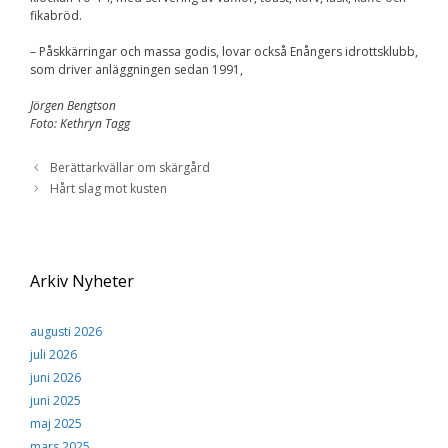
Upplevelse
fikabröd.
För att vår
hemsida ska
– Påskkärringar och massa godis, lovar också Enångers idrottsklubb,
prestera så bra
som driver anläggningen sedan 1991,
som möjligt
under ditt
besök. Om du
Jörgen Bengtson
nekar de här
Foto: Kethryn Tagg
kakorna
kommer viss
Berättarkvällar om skärgård
funktionalitet
Hårt slag mot kusten
att försvinna
från
hemsidan.
Arkiv Nyheter
Marknadsföring
Genom att dela med
dig av dina intressen
augusti 2026
och ditt beteende när
juli 2026
du surfar ökar du
chansen att få se
juni 2026
personligt anpassat
juni 2025
innehåll och
maj 2025
erbjudanden.
mars 2025