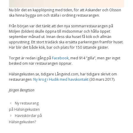
Upplevelse
För att vår
Nu blir det en kapplöpning med tiden, för att Askander och Olsson
hemsida ska
ska hinna bygga om och ställa i ordning restaurangen.
prestera så bra
som möjligt
Från början var det tänkt att den nya sommarrestaurangen på
under ditt
besök. Om du
Möljen (bilden) skulle öppna till midsommar och hålla öppet
nekar de här
september månad ut. Innan dess ska huset få kök och allmän
kakorna
upprustning. Ett stort trädäck ska ersätta parkeringen framför huset.
kommer viss
Här blir det både kök, bar och plats för 150 sittande gäster.
funktionalitet
att försvinna
Torget är redan igång på
Facebook
, med 914 ”gilla”, men ger inget
från
besked om när restaurangen öppnar.
hemsidan.
Hälsingekusten.se, tidigare Långvind.com, har tidigare skrivit om
restaurangen:
Ny krog i Hudik med havskontakt
(30 mars 2017).
Marknadsföring
Jörgen Bengtson
Genom att dela med
dig av dina intressen
och ditt beteende när
Ny restaurang
du surfar ökar du
på Hälsingekusten
chansen att få se
Havsskördar på
personligt anpassat
innehåll och
Hälsingekusten?
erbjudanden.