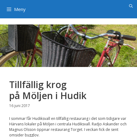
×
Hoppa
till
Meny
innehåll
Tillfällig krog
på Möljen i Hudik
16 juni 2017
I sommar får Hudiksvall en tillfällig restaurang i det som tidigare var
Härvans lokaler på Möljen i centrala Hudiksvall. Radjo Askander
och
Magnus Olsson öppnar restaurang Torget.
I veckan fick de sent
omsider bygglov.