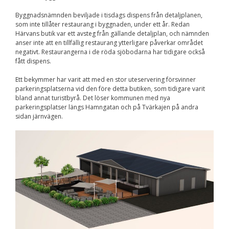
Nödvändiga
Byggnadsnämnden beviljade i tisdags dispens från detaljplanen,
Dessa kakor går
som inte tillåter restaurang i byggnaden, under ett år. Redan
inte att välja
bort. De behövs
Härvans butik var ett avsteg från gällande detaljplan, och nämnden
för att
anser inte att en tillfällig restaurang ytterligare påverkar området
hemsidan över
negativt. Restaurangerna i de röda sjöbodarna har tidigare också
huvud taget
fått dispens.
ska fungera.
Ett bekymmer har varit att med en stor uteservering försvinner
parkeringsplatserna vid den före detta butiken, som tidigare varit
bland annat turistbyrå. Det löser kommunen med nya
Statistik
parkeringsplatser längs Hamngatan och på Tvärkajen på andra
För att vi ska
sidan järnvägen.
kunna
förbättra
hemsidans
funktionalitet
och
uppbyggnad,
baserat på
hur
hemsidan
används.