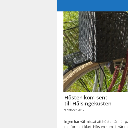
Hoppa
till
innehåll
Hösten kom sent
till Hälsingekusten
9 oktober 2017
Ingen har väl missat att hösten är här 
det formellt klart: Hösten kom till vår 