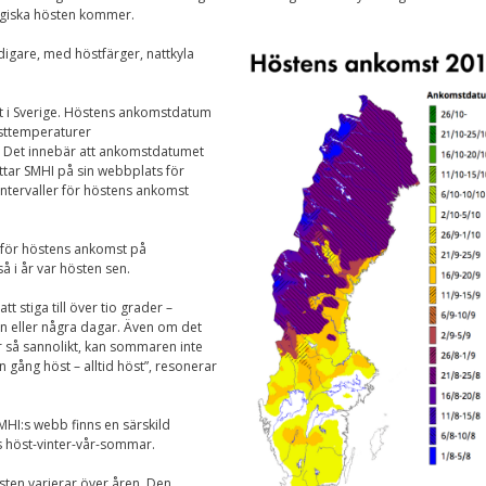
Nödvändiga
ogiska hösten kommer.
Dessa kakor går
inte att välja
digare, med höstfärger, nattkyla
bort. De behövs
.
för att
hemsidan över
nt i Sverige. Höstens ankomstdatum
huvud taget
sttemperaturer
ska fungera.
 Det innebär att ankomstdatumet
ttar SMHI på sin webbplats för
intervaller för höstens ankomst
Statistik
För att vi ska
n för höstens ankomst på
kunna
 i år var hösten sen.
förbättra
hemsidans
funktionalitet
t stiga till över tio grader –
och
 eller några dagar. Även om det
uppbyggnad,
 är så sannolikt, kan sommaren inte
baserat på
 gång höst – alltid höst”, resonerar
hur
hemsidan
används.
SMHI:s webb finns en särskild
es höst-vinter-vår-sommar.
ten varierar över åren. Den