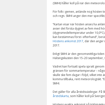
(SMHI) håller koll på när den meteorol
För folk i gemen, anlände nog hösten ti
och regn. SMHI anger den mer specifikt
”Kartan visar när hösten anses ha anlä
avser det första dygnet av fem med hö
(dygnsmedeltemperatur under 10,0°C).
kan bestämmas först i efterhand”, berä
Höstens ankomst 2017
, där den anger 
2017.
Enligt SMHI är den genomsnittliga tide
Hälsingekusten den 15–20 september, så
Vädret kan fortsatt spela spratt genom at
gränsen för sommartemperatur – någon
skulle ske fem dagar i följd, vilket inte
komma tillbaka, rent meteorologiskt. ”En
SMHI.
Det gäller för alla årstidsväxlingar. På 
årstidskarta
, som håller koll på Sverig
Höstens exakta ankomst på Hälsingekus