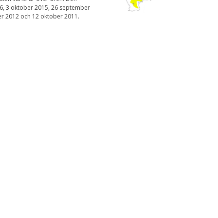
Upplevelse
6, 3 oktober 2015, 26 september
För att vår
r 2012 och 12 oktober 2011.
hemsida ska
prestera så bra
som möjligt
under ditt
besök. Om du
nekar de här
kakorna
kommer viss
funktionalitet
att försvinna
från
hemsidan.
Marknadsföring
Genom att dela med
dig av dina intressen
och ditt beteende när
du surfar ökar du
chansen att få se
personligt anpassat
innehåll och
erbjudanden.