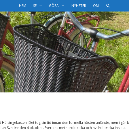
HEM
SE
GÖRA
NYHETER
OM
på Hälsingekusten! Det tog sin tid innan den formella hösten anlände, men i går b
del av Sverige den 4 oktober. Sveriges meteorologiska och hydrologiska institut