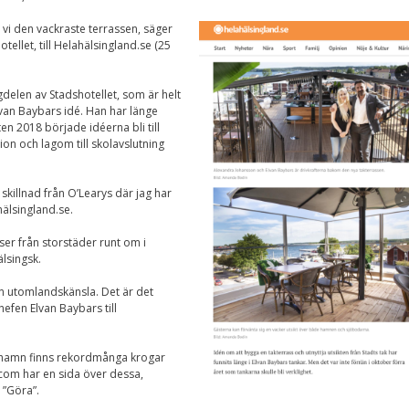
Nödvändiga
Dessa kakor går
 vi den vackraste terrassen, säger
inte att välja
ellet, till Helahälsingland.se (25
bort. De behövs
för att
hemsidan över
elen av Stadshotellet, som är helt
huvud taget
lvan Baybars idé. Han har länge
ska fungera.
en 2018 började idéerna bli till
ion och lagom till skolavslutning
Statistik
l skillnad från O’Learys där jag har
För att vi ska
hälsingland.se.
kunna
förbättra
sser från storstäder runt om i
hemsidans
funktionalitet
älsingsk.
och
uppbyggnad,
 utomlandskänsla. Det är det
baserat på
efen Elvan Baybars till
hur
hemsidan
används.
rhamn finns rekordmånga krogar
com har en sida över dessa,
 ”Göra”.