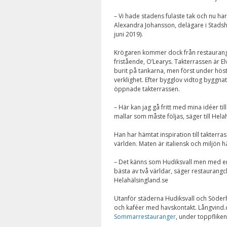
– Vi hade stadens fulaste tak och nu har
Alexandra Johansson, delägare i Stadshot
juni 2019).
Krögaren kommer dock från restaurangd
fristående, O’Learys. Takterrassen är E
burit på tankarna, men först under höst
verklighet. Efter bygglov vidtog byggnat
öppnade takterrassen.
– Här kan jag gå fritt med mina idéer til
mallar som måste följas, säger till Hela
Han har hämtat inspiration till takterra
världen. Maten är italiensk och miljön h
– Det känns som Hudiksvall men med en
bästa av två världar, säger restaurangch
Helahälsingland.se
Utanför städerna Hudiksvall och Söde
och kaféer med havskontakt. Långvind.
Sommarrestauranger
, under toppfliken