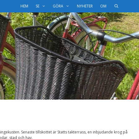
HEM
SE
GÖRA
NYHETER
OM
ngekusten. Senaste tillskottet är Statts takterrass, en inbjudande krog på
odar, stad och hav.