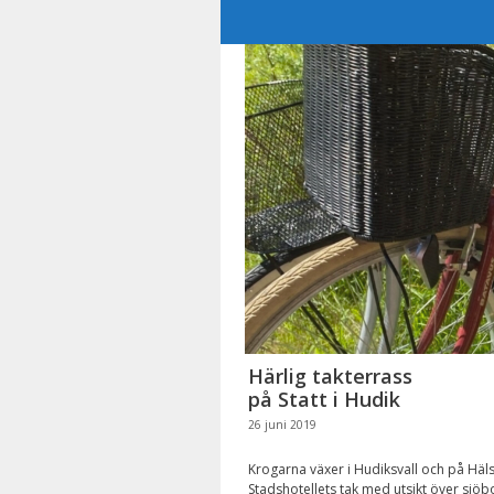
Hoppa
till
innehåll
Härlig takterrass
på Statt i Hudik
26 juni 2019
Krogarna växer i Hudiksvall och på Hälsi
Stadshotellets tak med utsikt över sjöb