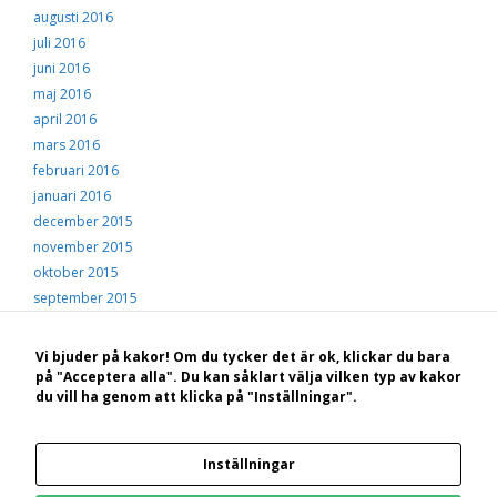
augusti 2016
juli 2016
juni 2016
maj 2016
april 2016
mars 2016
februari 2016
januari 2016
december 2015
november 2015
oktober 2015
september 2015
augusti 2015
juli 2015
Vi bjuder på kakor! Om du tycker det är ok, klickar du bara
juni 2015
på "Acceptera alla". Du kan såklart välja vilken typ av kakor
du vill ha genom att klicka på "Inställningar".
maj 2015
© 2026 Hälsingekusten
• Byggt med
GeneratePress
Inställningar
Bakom Hälsingekusten.se står: STF Hotell, konferens och vandrarhem Hudiksvall