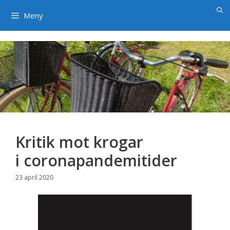
×
Hoppa
till
Meny
innehåll
Kritik mot krogar
i coronapandemitider
23 april 2020