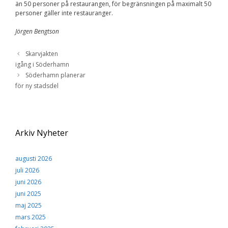
Upplevelse
än 50 personer på restaurangen, för begränsningen på maximalt 50
För att vår
personer gäller inte restauranger.
hemsida ska
prestera så bra
Jörgen Bengtson
som möjligt
under ditt
Skarvjakten
besök. Om du
nekar de här
igång i Söderhamn
kakorna
Söderhamn planerar
kommer viss
för ny stadsdel
funktionalitet
att försvinna
från
hemsidan.
Arkiv Nyheter
Marknadsföring
Genom att dela med
augusti 2026
dig av dina intressen
juli 2026
och ditt beteende när
juni 2026
du surfar ökar du
chansen att få se
juni 2025
personligt anpassat
maj 2025
innehåll och
mars 2025
erbjudanden.