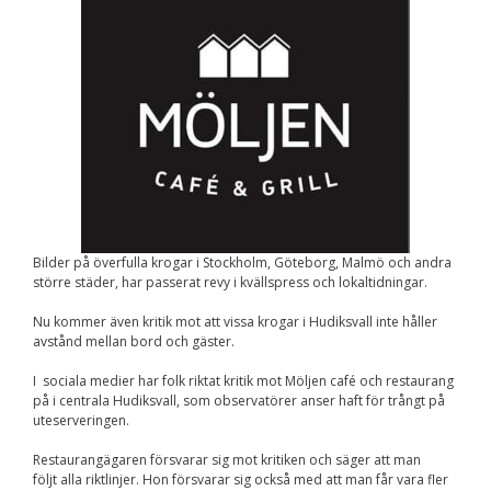
Nödvändiga
Dessa kakor går
inte att välja
bort. De behövs
för att
hemsidan över
huvud taget
ska fungera.
Statistik
För att vi ska
kunna
Bilder på överfulla krogar i Stockholm, Göteborg, Malmö och andra
förbättra
större städer, har passerat revy i kvällspress och lokaltidningar.
hemsidans
funktionalitet
Nu kommer även kritik mot att vissa krogar i Hudiksvall inte håller
och
avstånd mellan bord och gäster.
uppbyggnad,
baserat på
I sociala medier har folk riktat kritik mot Möljen café och restaurang
hur
på i centrala Hudiksvall, som observatörer anser haft för trångt på
hemsidan
uteserveringen.
används.
Restaurangägaren försvarar sig mot kritiken och säger att man
följt alla riktlinjer. Hon försvarar sig också med att man får vara fler