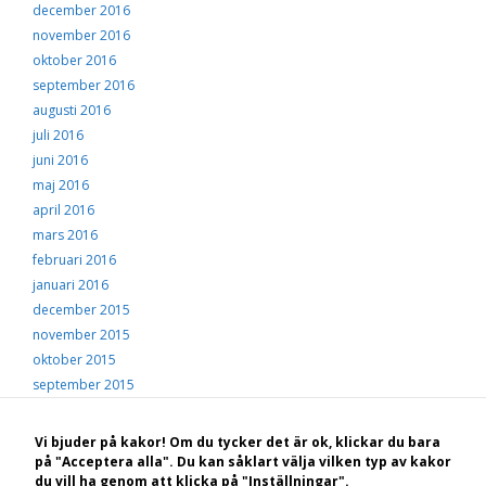
december 2016
november 2016
oktober 2016
september 2016
augusti 2016
juli 2016
juni 2016
maj 2016
april 2016
mars 2016
februari 2016
januari 2016
december 2015
november 2015
oktober 2015
september 2015
augusti 2015
juli 2015
Vi bjuder på kakor! Om du tycker det är ok, klickar du bara
juni 2015
på "Acceptera alla". Du kan såklart välja vilken typ av kakor
du vill ha genom att klicka på "Inställningar".
maj 2015