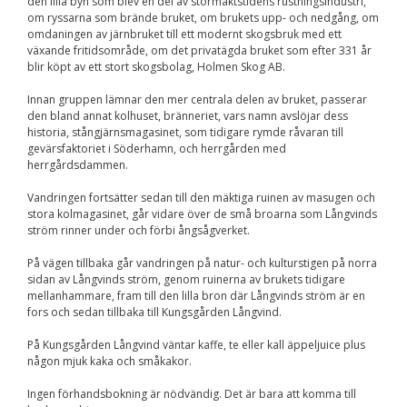
den lilla byn som blev en del av stormaktstidens rustningsindustri,
om ryssarna som brände bruket, om brukets upp- och nedgång, om
omdaningen av järnbruket till ett modernt skogsbruk med ett
växande fritidsområde, om det privatägda bruket som efter 331 år
blir köpt av ett stort skogsbolag, Holmen Skog AB.
Innan gruppen lämnar den mer centrala delen av bruket, passerar
den bland annat kolhuset, bränneriet, vars namn avslöjar dess
historia, stångjärnsmagasinet, som tidigare rymde råvaran till
gevärsfaktoriet i Söderhamn, och herrgården med
herrgårdsdammen.
Vandringen fortsätter sedan till den mäktiga ruinen av masugen och
stora kolmagasinet, går vidare över de små broarna som Långvinds
ström rinner under och förbi ångsågverket.
På vägen tillbaka går vandringen på natur- och kulturstigen på norra
sidan av Långvinds ström, genom ruinerna av brukets tidigare
mellanhammare, fram till den lilla bron där Långvinds ström är en
fors och sedan tillbaka till Kungsgården Långvind.
På Kungsgården Långvind väntar kaffe, te eller kall äppeljuice plus
någon mjuk kaka och småkakor.
Ingen förhandsbokning är nödvändig. Det är bara att komma till