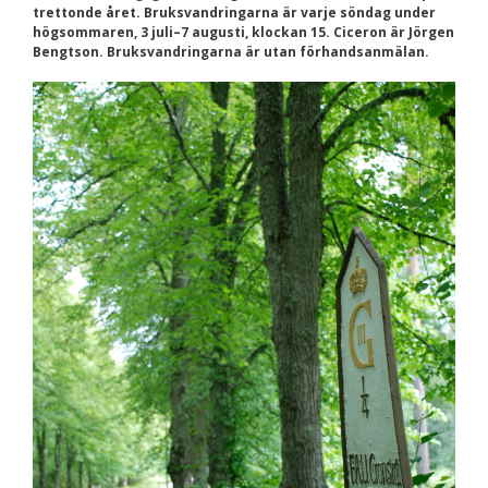
trettonde året. Bruksvandringarna är varje söndag under
Nödvändiga
högsommaren, 3 juli–7 augusti, klockan 15. Ciceron är Jörgen
Dessa kakor går
Bengtson. Bruksvandringarna är utan förhandsanmälan.
inte att välja
bort. De behövs
för att
hemsidan över
huvud taget
ska fungera.
Statistik
För att vi ska
kunna
förbättra
hemsidans
funktionalitet
och
uppbyggnad,
baserat på
hur
hemsidan
används.