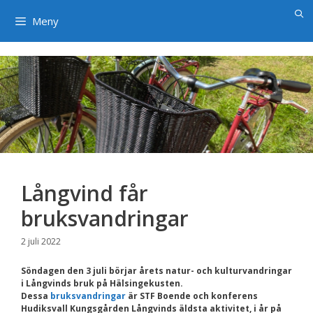
×
Hoppa
till
Meny
innehåll
Långvind får
bruksvandringar
2 juli 2022
Söndagen den 3 juli börjar årets natur- och kulturvandringar
i Långvinds bruk på Hälsingekusten.
Dessa
bruksvandringar
är STF Boende och konferens
Hudiksvall Kungsgården Långvinds äldsta aktivitet, i år på