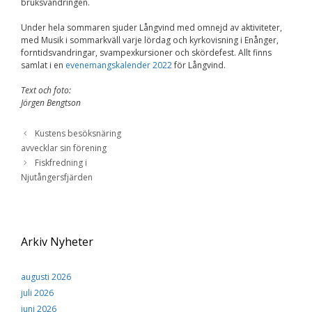
bruksvandringen.
Under hela sommaren sjuder Långvind med omnejd av aktiviteter,
med Musik i sommarkväll varje lördag och kyrkovisning i Enånger,
forntidsvandringar, svampexkursioner och skördefest. Allt finns
samlat i en
evenemangskalender 2022
för Långvind.
Text och foto:
Jörgen Bengtson
Kustens besöksnäring
avvecklar sin förening
Fiskfredning i
Njutångersfjärden
Arkiv Nyheter
augusti 2026
juli 2026
juni 2026