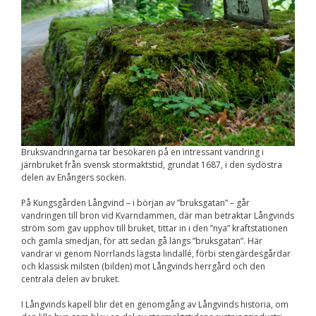
Upplevelse
För att vår
hemsida ska
prestera så bra
som möjligt
under ditt
besök. Om du
nekar de här
kakorna
kommer viss
funktionalitet
att försvinna
från
Bruksvandringarna tar besökaren på en intressant vandring i
hemsidan.
järnbruket från svensk stormaktstid, grundat 1687, i den sydöstra
delen av Enångers socken.
På Kungsgården Långvind – i början av ”bruksgatan” – går
Marknadsföring
vandringen till bron vid Kvarndammen, där man betraktar Långvinds
Genom att dela med
ström som gav upphov till bruket, tittar in i den ”nya” kraftstationen
dig av dina intressen
och gamla smedjan, för att sedan gå längs ”bruksgatan”. Här
och ditt beteende när
du surfar ökar du
vandrar vi genom Norrlands lägsta lindallé, förbi stengärdesgårdar
chansen att få se
och klassisk milsten (bilden) mot Långvinds herrgård och den
personligt anpassat
centrala delen av bruket.
innehåll och
erbjudanden.
I Långvinds kapell blir det en genomgång av Långvinds historia, om