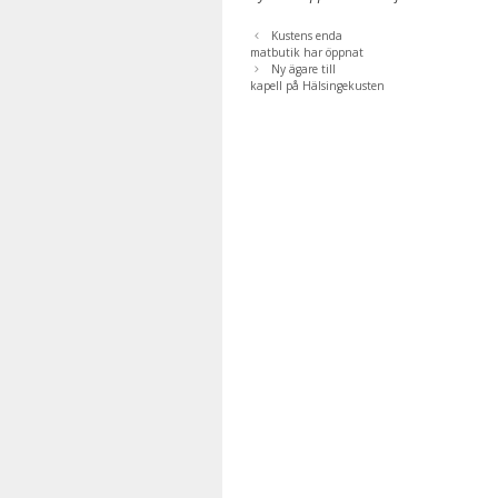
Kustens enda
matbutik har öppnat
Ny ägare till
kapell på Hälsingekusten