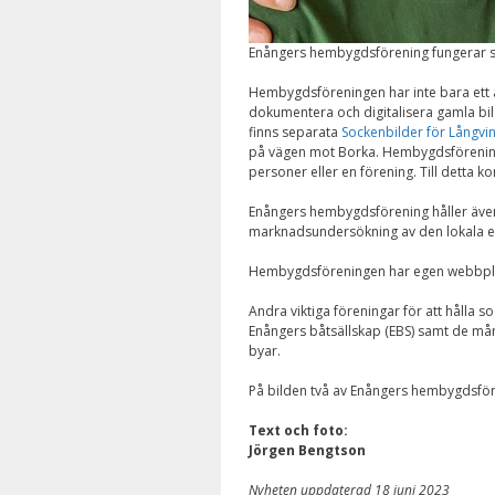
Enångers hembygdsförening fungerar so
Hembygdsföreningen har inte bara ett a
dokumentera och digitalisera gamla bi
finns separata
Sockenbilder för Långvi
på vägen mot Borka. Hembygdsföreningen
personer eller en förening. Till dett
Enångers hembygdsförening håller även
marknadsundersökning av den lokala ek
Hembygdsföreningen har egen webbpl
Andra viktiga föreningar för att hålla 
Enångers båtsällskap (EBS) samt de mån
byar.
På bilden två av Enångers hembygdsföre
Text och foto:
Jörgen Bengtson
Nyheten uppdaterad 18 juni 2023