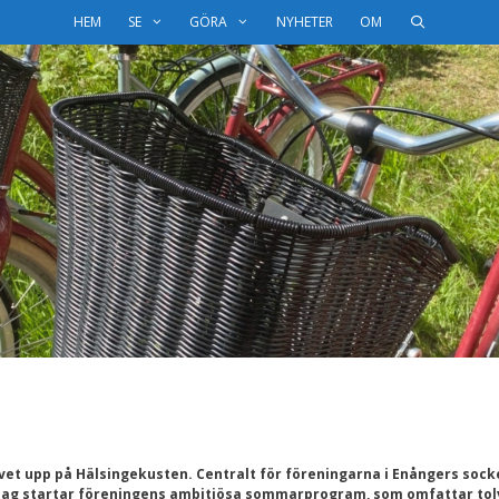
HEM
SE
GÖRA
NYHETER
OM
et upp på Hälsingekusten. Centralt för föreningarna i Enångers sock
dag startar föreningens ambitiösa sommarprogram, som omfattar tol