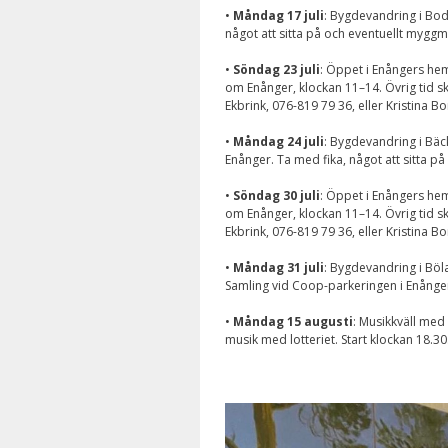
•
Måndag 17 juli
: Bygdevandring i Bod
något att sitta på och eventuellt mygg
•
Söndag 23 juli
: Öppet i Enångers he
om Enånger, klockan 11–14. Övrig tid s
Ekbrink, 076-819 79 36, eller Kristina Bo
•
Måndag 24 juli
: Bygdevandring i Bäc
Enånger. Ta med fika, något att sitta 
•
Söndag 30 juli
: Öppet i Enångers he
om Enånger, klockan 11–14. Övrig tid s
Ekbrink, 076-819 79 36, eller Kristina Bo
•
Måndag 31 juli
: Bygdevandring i Böla
Samling vid Coop-parkeringen i Enånger
•
Måndag 15 augusti
: Musikkväll med
musik med lotteriet. Start klockan 18.30