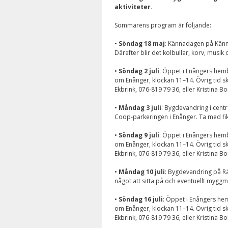
aktiviteter.
Sommarens program är följande:
•
Söndag 18 maj
: Kännadagen på Kännav
Därefter blir det kolbullar, korv, musik 
•
Söndag 2 juli
: Öppet i Enångers hem
om Enånger, klockan 11–14. Övrig tid s
Ekbrink, 076-819 79 36, eller Kristina Bo
•
Måndag 3 juli
: Bygdevandring i cent
Coop-parkeringen i Enånger. Ta med fik
•
Söndag 9 juli
: Öppet i Enångers hem
om Enånger, klockan 11–14. Övrig tid s
Ekbrink, 076-819 79 36, eller Kristina Bo
•
Måndag 10 juli
: Bygdevandring på Rä
något att sitta på och eventuellt mygg
•
Söndag 16 juli
: Öppet i Enångers he
om Enånger, klockan 11–14. Övrig tid s
Ekbrink, 076-819 79 36, eller Kristina Bo