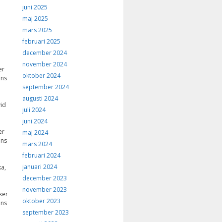
juni 2025
maj 2025
mars 2025
februari 2025
december 2024
november 2024
er
oktober 2024
ans
september 2024
augusti 2024
vid
juli 2024
juni 2024
er
maj 2024
ans
mars 2024
februari 2024
januari 2024
ka,
december 2023
november 2023
ker
oktober 2023
ans
september 2023