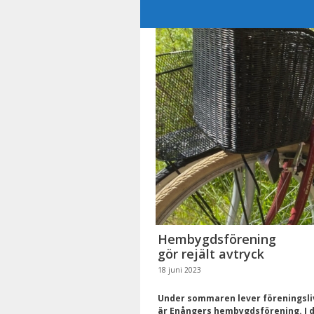
Hoppa
till
innehåll
Hembygdsförening
gör rejält avtryck
18 juni 2023
Under sommaren lever föreningsliv
är Enångers hembygdsförening. I 