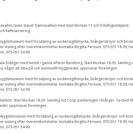
Nödvändiga
Dessa kakor går
inte att välja
bort. De behövs
för att
allen (även stavat Tjännavallen) med start klockan 11 och friluftsgudstjänst.
hemsidan över
och kaffeservering.
huvud taget
ska fungera.
bygdsmuseum med försäljning av sockensigillsmycke, Enångerströjor och böck
ker visning efter överenskommelse: kontakta Birgitta Persson, 070-551 18 09, H
rin, 073-051 54 99.
Statistik
rala Enånger med besök i gamla affären Bureborg. Start klockan 18.30. Samling 
För att vi ska
a, något att sitta på och eventuellt myggmedel, uppmanar föreningen.
kunna
förbättra
bygdsmuseum med försäljning av sockensigillsmycke, Enångerströjor och böck
hemsidans
funktionalitet
ker visning efter överenskommelse: kontakta Birgitta Persson, 070-551 18 09, H
och
rin, 073-051 54 99.
uppbyggnad,
baserat på
velsön. Start klockan 18.30. Samling vid Coop-parkeringen i Enånger. Ta med fi
hur
medel, uppmanar föreningen.
hemsidan
används.
mbygdsmuseum med försäljning av sockensigillsmycke, Enångerströjor och böc
ker visning efter överenskommelse: kontakta Birgitta Persson, 070-551 18 09, H
rin, 073-051 54 99.