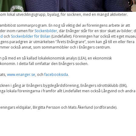
m lokal utvecklingsgrupp, byalag, för socknen, med en mängd aktiviteter.
mbitiöst sommarprogram. En nog så viktig del av föreningens arbete är att
lder inom ramen för
Sockenbilder
, där Enånger står för en stor skatt av bilder; d
nd
och
Sockenbilder för Bölan
(Lindefallet). Föreningen har också ett eget mus
s paradgren är utmärkelsen ”Årets Enångrare”, som kan gå till en eller flera
a kommer också annat, som sommarmöbler och i Enångers centrum.
 på med en så kallad lokalekonomisk analys (LEA), en ekonomisk
onomin. I detta fall omfattar den Enångers socken.
ats,
www.enanger.se
, och
facebooksida
.
socknen i gång är Enångers bygdegårdsförening, Enångers idrottsklubb (EIK),
ga lokala föreningarna i framför allt Lindefallet men också Långvind och andra
ningars eldsjälar, Birgitta Persson och Mats Åkerlund (ordförande).