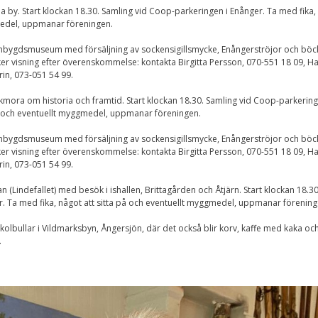
Upplevelse
a by. Start klockan 18.30. Samling vid Coop-parkeringen i Enånger. Ta med fika,
För att vår
medel, uppmanar föreningen.
hemsida ska
prestera så bra
mbygdsmuseum med försäljning av sockensigillsmycke, Enångerströjor och böc
som möjligt
ker visning efter överenskommelse: kontakta Birgitta Persson, 070-551 18 09, H
under ditt
besök. Om du
rin, 073-051 54 99.
nekar de här
kakorna
kmora om historia och framtid. Start klockan 18.30. Samling vid Coop-parkering
kommer viss
på och eventuellt myggmedel, uppmanar föreningen.
funktionalitet
att försvinna
mbygdsmuseum med försäljning av sockensigillsmycke, Enångerströjor och böc
från
ker visning efter överenskommelse: kontakta Birgitta Persson, 070-551 18 09, H
hemsidan.
rin, 073-051 54 99.
n (Lindefallet) med besök i ishallen, Brittagården och Åtjärn. Start klockan 18.30
. Ta med fika, något att sitta på och eventuellt myggmedel, uppmanar förening
Marknadsföring
Genom att dela med
 kolbullar i Vildmarksbyn, Ångersjön, där det också blir korv, kaffe med kaka oc
dig av dina intressen
.
och ditt beteende när
du surfar ökar du
chansen att få se
personligt anpassat
innehåll och
erbjudanden.