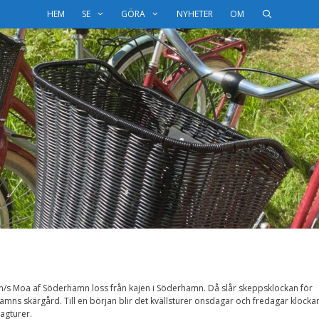
HEM
SE
GÖRA
NYHETER
OM
 m/s Moa af Söderhamn loss från kajen i Söderhamn. Då slår skeppsklockan för
amns skärgård. Till en början blir det kvällsturer onsdagar och fredagar klocka
agturer.