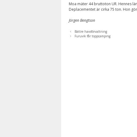
Moa mäter 44 bruttoton UR. Hennes län
Deplacementet är cirka 75 ton. Hon gör
Jörgen Bengtson
Bättre havsförvaltning
Furuvik får toppcamping