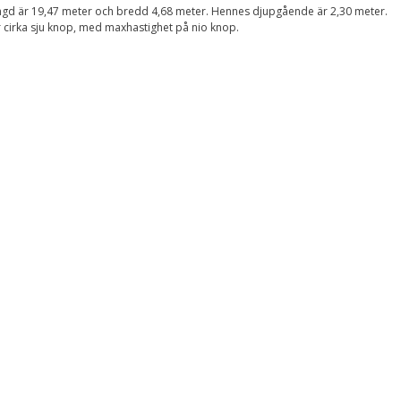
Upplevelse
gd är 19,47 meter och bredd 4,68 meter. Hennes djupgående är 2,30 meter.
För att vår
 cirka sju knop, med maxhastighet på nio knop.
hemsida ska
prestera så bra
som möjligt
under ditt
besök. Om du
nekar de här
kakorna
kommer viss
funktionalitet
att försvinna
från
hemsidan.
Marknadsföring
Genom att dela med
dig av dina intressen
och ditt beteende när
du surfar ökar du
chansen att få se
personligt anpassat
innehåll och
erbjudanden.