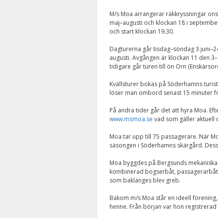
M/s Moa arrangerar räkkryssningar ons
maj–augusti och klockan 18 i september
och start klockan 19.30.
Dagturerna går tisdag–söndag 3 juni–2
augusti. Avgången är klockan 11 den 3
tidigare går turen till ön Orn (Enskärso
Kvällsturer bokas på Söderhamns turist
löser man ombord senast 15 minuter f
På andra tider går det att hyra Moa. Ef
www.msmoa.se
vad som gäller aktuell 
Moa tar upp till 75 passagerare. När M
säsongen i Söderhamns skärgård. Dessföri
Moa byggdes på Bergsunds mekaniska ve
kombinerad bogserbåt, passagerarbåt 
som baklänges blev greb.
Bakom m/s Moa står en ideell förening, 
henne. Från början var hon registrerad