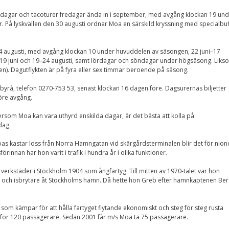
Nödvändiga
dagar och tacoturer fredagar ända in i september, med avgång klockan 19 und
Dessa kakor går
. På lyskvällen den 30 augusti ordnar Moa en särskild kryssning med specialbuf
inte att välja
bort. De behövs
för att
hemsidan över
4 augusti, med avgång klockan 10 under huvuddelen av säsongen, 22 juni–17
huvud taget
–19 juni och 19–24 augusti, samt lördagar och söndagar under högsäsong. Liks
ska fungera.
ren). Dagutflykten är på fyra eller sex timmar beroende på säsong.
byrå, telefon 0270-753 53, senast klockan 16 dagen före. Dagsurernas biljetter
öre avgång.
Statistik
För att vi ska
tersom Moa kan vara uthyrd enskilda dagar, är det bästa att kolla på
kunna
dag.
förbättra
hemsidans
oas kastar loss från Norra Hamngatan vid skärgårdsterminalen blir det för nion
funktionalitet
nnan har hon varit i trafik i hundra år i olika funktioner.
och
uppbyggnad,
baserat på
rkstäder i Stockholm 1904 som ångfartyg. Till mitten av 1970-talet var hon
hur
och isbrytare åt Stockholms hamn. Då hette hon Greb efter hamnkaptenen Ber
hemsidan
används.
som kämpar för att hålla fartyget flytande ekonomiskt och steg för steg rusta
 för 120 passagerare. Sedan 2001 får m/s Moa ta 75 passagerare.