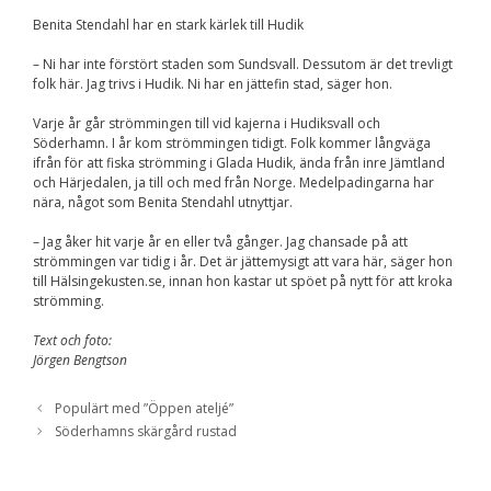
Upplevelse
För att vår
Benita Stendahl har en stark kärlek till Hudik
hemsida ska
prestera så bra
– Ni har inte förstört staden som Sundsvall. Dessutom är det trevligt
som möjligt
folk här. Jag trivs i Hudik. Ni har en jättefin stad, säger hon.
under ditt
besök. Om du
Varje år går strömmingen till vid kajerna i Hudiksvall och
nekar de här
Söderhamn. I år kom strömmingen tidigt. Folk kommer långväga
kakorna
ifrån för att fiska strömming i Glada Hudik, ända från inre Jämtland
kommer viss
och Härjedalen, ja till och med från Norge. Medelpadingarna har
funktionalitet
nära, något som Benita Stendahl utnyttjar.
att försvinna
från
– Jag åker hit varje år en eller två gånger. Jag chansade på att
hemsidan.
strömmingen var tidig i år. Det är jättemysigt att vara här, säger hon
till Hälsingekusten.se, innan hon kastar ut spöet på nytt för att kroka
strömming.
Marknadsföring
Genom att dela med
Text och foto:
dig av dina intressen
Jörgen Bengtson
och ditt beteende när
du surfar ökar du
Populärt med ”Öppen ateljé”
chansen att få se
personligt anpassat
Söderhamns skärgård rustad
innehåll och
erbjudanden.