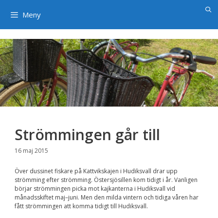
×
Hoppa
till
Meny
innehåll
Strömmingen går till
16 maj 2015
Över dussinet fiskare på Kattvikskajen i Hudiksvall drar upp
strömming efter strömming. Östersjösillen kom tidigt i år. Vanligen
börjar strömmingen picka mot kajkanterna i Hudiksvall vid
månadsskiftet maj–juni. Men den milda vintern och tidiga våren har
fått strömmingen att komma tidigt till Hudiksvall.