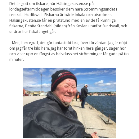
Det är gott om fiskare, när Hälsingekusten.se på
Nödvändiga
lördagseftermiddagen besöker dem nära Strömmingsundet i
Dessa kakor går
centrala Hudiksvall. Fiskarna är både lokala och utsocknes.
inte att välja
bort. De behövs
Hälsingekusten.se får en pratstund med en av de få kvinnliga
för att
fiskarna, Benita Stendahl (bilden) från Kovlan utanför Sundsvall, och
hemsidan över
undrar hur fiskafänget går.
huvud taget
ska fungera.
– Men, herregud, det går fantastiskt bra, över förväntan. Jag är nöjd
om jag får tre kilo hem. Jag har tömt hinken flera gånger, säger hon
och visar upp en fångst av halvdussinet strömmingar fångade på tio
minuter.
Statistik
För att vi ska
kunna
förbättra
hemsidans
funktionalitet
och
uppbyggnad,
baserat på
hur
hemsidan
används.