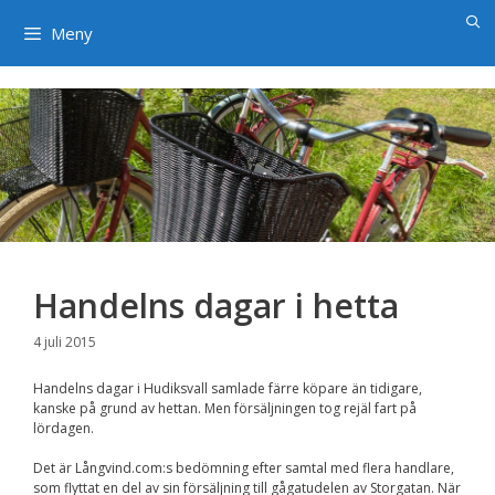
×
Hoppa
till
Meny
innehåll
Handelns dagar i hetta
4 juli 2015
Handelns dagar i Hudiksvall samlade färre köpare än tidigare,
kanske på grund av hettan. Men försäljningen tog rejäl fart på
lördagen.
Det är Långvind.com:s bedömning efter samtal med flera handlare,
som flyttat en del av sin försäljning till gågatudelen av Storgatan. När