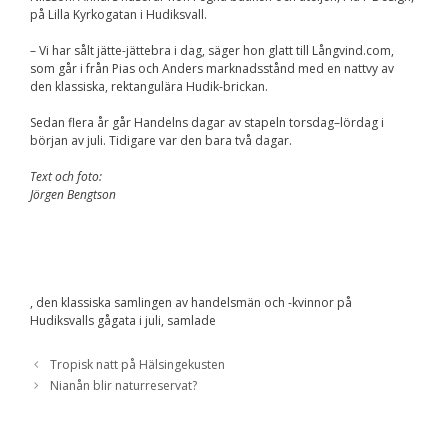
på Lilla Kyrkogatan i Hudiksvall.
– Vi har sålt jätte-jättebra i dag, säger hon glatt till Långvind.com,
som går i från Pias och Anders marknadsstånd med en nattvy av
den klassiska, rektangulära Hudik-brickan.
Sedan flera år går Handelns dagar av stapeln torsdag–lördag i
början av juli. Tidigare var den bara två dagar.
Text och foto:
Jörgen Bengtson
, den klassiska samlingen av handelsmän och -kvinnor på
Hudiksvalls gågata i juli, samlade
Tropisk natt på Hälsingekusten
Nianån blir naturreservat?