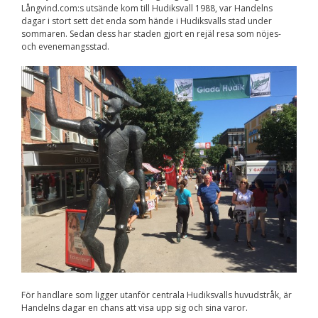
Långvind.com:s utsände kom till Hudiksvall 1988, var Handelns
Nödvändiga
dagar i stort sett det enda som hände i Hudiksvalls stad under
Dessa kakor går
sommaren. Sedan dess har staden gjort en rejäl resa som nöjes-
inte att välja
bort. De behövs
och evenemangsstad.
för att
hemsidan över
huvud taget
ska fungera.
Statistik
För att vi ska
kunna
förbättra
hemsidans
funktionalitet
och
uppbyggnad,
baserat på
hur
hemsidan
används.
För handlare som ligger utanför centrala Hudiksvalls huvudstråk, är
Handelns dagar en chans att visa upp sig och sina varor.