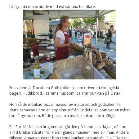
Upplevelse
För att vår
Långvind.com pratade med två sådana handlare.
hemsida ska
prestera så bra
som möjligt
under ditt
besök. Om du
nekar de här
kakorna
kommer viss
funktionalitet
att försvinna
från
hemsidan.
En av dem är Dorothea Guth (bilden), som driver ett ekologiskt
Marknadsföring
bageri, Hudikbröd, i samma hus som Ica Träffpunkten på Öster.
Genom att dela med
dig av dina intressen
Hon sålde inbakad pizza, massor av matbröd och godsaker. Till
och ditt beteende när
detta serverade hon en äppelmust från Lindefallet, som var en nyhet
du surfar ökar du
för Långvind.com. Både pizza och must smakade förträffligt.
chansen att få se
personligt anpassat
Pia Forslöf Nilsson är gammal i gården på Handelns dagar, då hon
innehåll och
alltid brukar stå utanför Hälsinglands museum med sin man, Anders
erbjudanden.
Nilsson. Annars huserar hon i egna butiken och ateljén, Pia F Design,