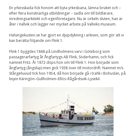
En yrkesskada fick honom att byta yrkesbana, lämna bruket och –
efter flera konstnärliga utbildningar – sadla om till bildlärare,
inredningsarkitekt och egenföretagare. Nu är cirkeln sluten, han är
åter i Vallvik och lägger ner mycket arbete på Vallviks museum.
Hälsingekusten.se har gjort en djupdykning i arkiven, som gör att vi
kan berätta följande om Flink 1:
Flink 1 byggdes 1868 på Lindholmens varv i Göteborg som
passagerarfartyg åt Ångfartygs AB Flink, Söderhamn, och fick
namnet Fritz. År 1872 döps hon om till Flink 1. Hon började som
ångfartyg (ångslup) men gick 1938 över till motordrift. Namnet m/s
Stångehuvud fick hon 1954, då hon började gå i trafik i Bohuslän, på
linjen Käringön–Gullholmen–Ellös–Rågårdsvik–Lysekil.