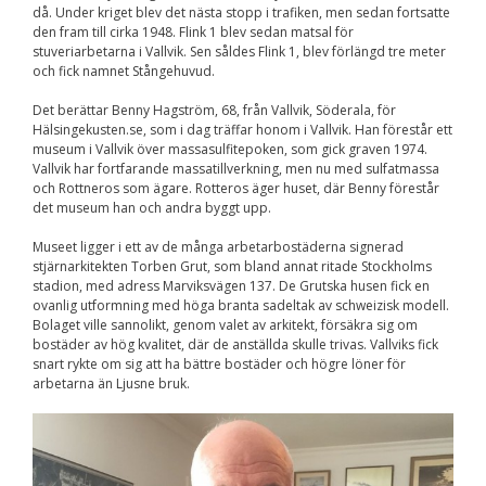
då. Under kriget blev det nästa stopp i trafiken, men sedan fortsatte
Nödvändiga
den fram till cirka 1948. Flink 1 blev sedan matsal för
Dessa kakor går
stuveriarbetarna i Vallvik. Sen såldes Flink 1, blev förlängd tre meter
inte att välja
bort. De behövs
och fick namnet Stångehuvud.
för att
hemsidan över
Det berättar Benny Hagström, 68, från Vallvik, Söderala, för
huvud taget
Hälsingekusten.se, som i dag träffar honom i Vallvik. Han förestår ett
ska fungera.
museum i Vallvik över massasulfitepoken, som gick graven 1974.
Vallvik har fortfarande massatillverkning, men nu med sulfatmassa
och Rottneros som ägare. Rotteros äger huset, där Benny förestår
det museum han och andra byggt upp.
Statistik
För att vi ska
Museet ligger i ett av de många arbetarbostäderna signerad
kunna
stjärnarkitekten Torben Grut, som bland annat ritade Stockholms
förbättra
stadion, med adress Marviksvägen 137.
De Grutska husen fick en
hemsidans
ovanlig utformning med höga branta sadeltak av schweizisk modell.
funktionalitet
Bolaget ville sannolikt, genom valet av arkitekt, försäkra sig om
och
bostäder av hög kvalitet, där de anställda skulle trivas. Vallviks fick
uppbyggnad,
baserat på
snart rykte om sig att ha bättre bostäder och högre löner för
hur
arbetarna än Ljusne bruk.
hemsidan
används.