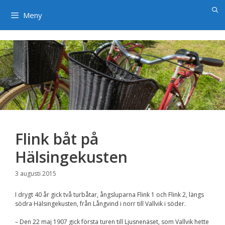
×
Hoppa
till
Meny
innehåll
Flink båt på
Hälsingekusten
3 augusti 2015
I drygt 40 år gick två turbåtar, ångsluparna Flink 1 och Flink 2, längs
södra Hälsingekusten, från Långvind i norr till Vallvik i söder.
– Den 22 maj 1907 gick första turen till Ljusnenäset, som Vallvik hette