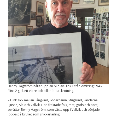
Upplevelse
För att vår
hemsida ska
prestera så bra
som möjligt
under ditt
besök. Om du
nekar de här
kakorna
kommer viss
funktionalitet
att försvinna
från
hemsidan.
Marknadsföring
Genom att dela med
dig av dina intressen
Benny Hagström håller upp en bild av Flink 1 från omkring 1948.
och ditt beteende när
Flink 2 gick ett värre öde till mötes: skrotning.
du surfar ökar du
chansen att få se
– Flink gick mellan Långvind, Söderhamn, Stugsund, Sandarne,
personligt anpassat
Ljusne, Ala och Vallvik. Hon fraktade folk, mat, gods och post,
innehåll och
berättar Benny Hagström, som växte upp i Vallvik och började
erbjudanden.
jobba på bruket som snickarlärling.