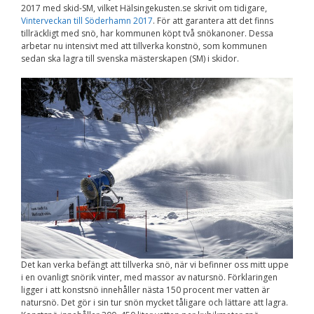
2017 med skid-SM, vilket Hälsingekusten.se skrivit om tidigare,
Nödvändiga
Vinterveckan till Söderhamn 2017
. För att garantera att det finns
Dessa kakor går
tillräckligt med snö, har kommunen köpt två snökanoner. Dessa
inte att välja
bort. De behövs
arbetar nu intensivt med att tillverka konstnö, som kommunen
för att
sedan ska lagra till svenska mästerskapen (SM) i skidor.
hemsidan över
huvud taget
ska fungera.
Statistik
För att vi ska
kunna
förbättra
hemsidans
funktionalitet
och
uppbyggnad,
baserat på
hur
hemsidan
Det kan verka befängt att tillverka snö, när vi befinner oss mitt uppe
används.
i en ovanligt snörik vinter, med massor av natursnö. Förklaringen
ligger i att konstsnö innehåller nästa 150 procent mer vatten är
natursnö. Det gör i sin tur snön mycket tåligare och lättare att lagra.