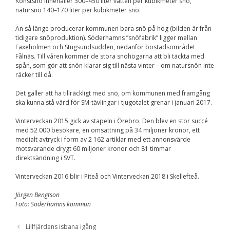
Konstsnö innehåller 300–450 liter vatten per kubikmeter snö,
Upplevelse
natursnö 140–170 liter per kubikmeter snö.
För att vår
hemsida ska
prestera så bra
Än så länge producerar kommunen bara snö på hög (bilden är från
som möjligt
tidigare snöproduktion). Söderhamns ”snöfabrik” ligger mellan
under ditt
Faxeholmen och Stugsundsudden, nedanför bostadsområdet
besök. Om du
Fålnäs. Till våren kommer de stora snöhögarna att bli täckta med
nekar de här
spån, som gör att snön klarar sig till nästa vinter – om natursnön inte
kakorna
räcker till då.
kommer viss
funktionalitet
Det gäller att ha tillräckligt med snö, om kommunen med framgång
att försvinna
ska kunna stå värd för SM-tävlingar i tjugotalet grenar i januari 2017.
från
hemsidan.
Vinterveckan 2015 gick av stapeln i Örebro. Den blev en stor succé
med 52 000 besökare, en omsättning på 34 miljoner kronor, ett
medialt avtryck i form av 2 162 artiklar med ett annonsvärde
Marknadsföring
motsvarande drygt 60 miljoner kronor och 81 timmar
Genom att dela med
direktsändning i SVT.
dig av dina intressen
och ditt beteende när
Vinterveckan 2016 blir i Piteå och Vinterveckan 2018 i Skellefteå.
du surfar ökar du
chansen att få se
Jörgen Bengtson
personligt anpassat
Foto: Söderhamns kommun
innehåll och
erbjudanden.
Lillfjärdens isbana igång