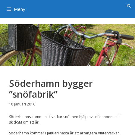
×
Hoppa
till
Meny
innehåll
Söderhamn bygger
”snöfabrik”
18 januari 2016
Söderhamns kommun tillverkar snö med hjälp av snökanoner – till
skid-SM om ett år.
Söderhamn kommer i januari nästa år att arrangera Vinterveckan