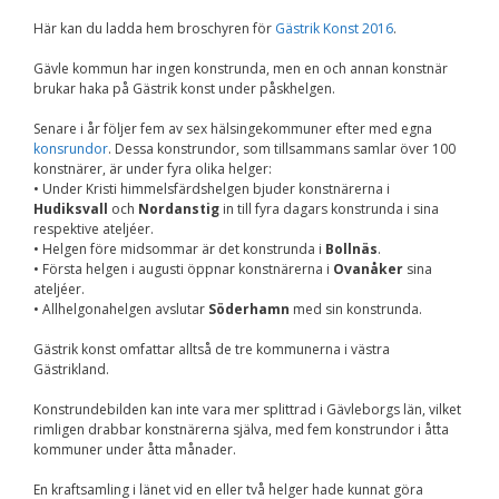
Upplevelse
För att vår
Här kan du ladda hem broschyren för
Gästrik Konst 2016
.
hemsida ska
prestera så bra
Gävle kommun har ingen konstrunda, men en och annan konstnär
som möjligt
brukar haka på Gästrik konst under påskhelgen.
under ditt
besök. Om du
Senare i år följer fem av sex hälsingekommuner efter med egna
nekar de här
konsrundor
. Dessa konstrundor, som tillsammans samlar över 100
kakorna
konstnärer, är under fyra olika helger:
kommer viss
• Under Kristi himmelsfärdshelgen bjuder konstnärerna i
funktionalitet
Hudiksvall
och
Nordanstig
in till fyra dagars konstrunda i sina
att försvinna
respektive ateljéer.
från
• Helgen före midsommar är det konstrunda i
Bollnäs
.
hemsidan.
• Första helgen i augusti öppnar konstnärerna i
Ovanåker
sina
ateljéer.
• Allhelgonahelgen avslutar
Söderhamn
med sin konstrunda.
Marknadsföring
Genom att dela med
Gästrik konst omfattar alltså de tre kommunerna i västra
dig av dina intressen
Gästrikland.
och ditt beteende när
du surfar ökar du
Konstrundebilden kan inte vara mer splittrad i Gävleborgs län, vilket
chansen att få se
rimligen drabbar konstnärerna själva, med fem konstrundor i åtta
personligt anpassat
kommuner under åtta månader.
innehåll och
erbjudanden.
En kraftsamling i länet vid en eller två helger hade kunnat göra