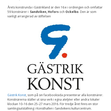
Nödvändiga
Årets konstrunda i Gästrikland är den 16:e i ordningen och omfattar
Dessa kakor går
59 konstnärer i
Sandviken, Hofors
och
inte att välja
Ockelbo
. Den är som
bort. De behövs
vanligt arrangerad av stiftelsen
för att
hemsidan över
huvud taget
ska fungera.
Statistik
För att vi ska
kunna
förbättra
hemsidans
funktionalitet
och
uppbyggnad,
baserat på
hur
hemsidan
Gästrik Konst
, som på sin facebooksida presenterar alla konstnärer.
används.
Konstnärerna ställer ut sina verk i egna ateljéer eller andra lokaler
klockan 10–16 den 25–27 mars 2016. För tredje året finns en stor
samlingsutställning i Konsthallen i Sandvikens kulturcentrum.