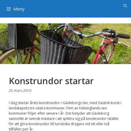
×
Hoppa
till
Meny
innehåll
Konstrundor startar
25 mars 2016
I dag startar årets konstrundor i Gävleborgs län, med Gästrik konst i
landskapets tre västra kommuner. Fem av Hälsinglands sex
kommuner följer efter senare i år. Det betyder att Gävleborg
sannolikt är svensk mästare i att splittra sig på konstrundor istället
för att göra konstrundor till turistiska dragare vid ett eller två
tillfällen per år.