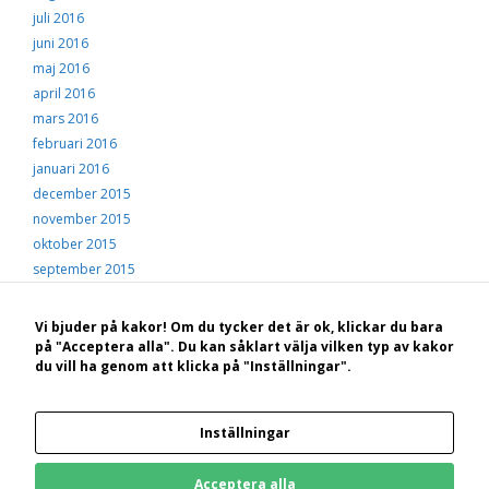
juli 2016
juni 2016
maj 2016
april 2016
mars 2016
februari 2016
januari 2016
december 2015
november 2015
oktober 2015
september 2015
augusti 2015
juli 2015
Vi bjuder på kakor! Om du tycker det är ok, klickar du bara
juni 2015
på "Acceptera alla". Du kan såklart välja vilken typ av kakor
du vill ha genom att klicka på "Inställningar".
maj 2015
© 2026 Hälsingekusten
• Byggt med
GeneratePress
Inställningar
Bakom Hälsingekusten.se står: STF Hotell, konferens och vandrarhem Hudiksvall
Kungsgården Långvind | Boende | Paket | Ställplatser | Konferens | Evenemang
Acceptera alla