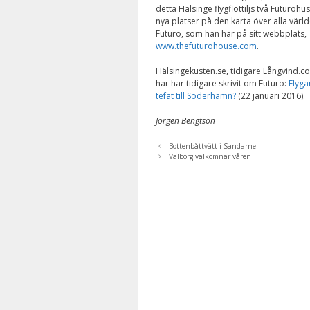
detta Hälsinge flygflottiljs två Futurohu
nya platser på den karta över alla värl
Futuro, som han har på sitt webbplats,
www.thefuturohouse.com
.
Hälsingekusten.se, tidigare Långvind.c
har har tidigare skrivit om Futuro:
Flyg
tefat till Söderhamn?
(22 januari 2016).
Jörgen Bengtson
Bottenbåttvätt i Sandarne
Valborg välkomnar våren