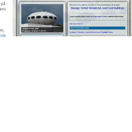
Upplevelse
s på
För att vår
dens
hemsida ska
prestera så bra
som möjligt
under ditt
om,
besök. Om du
ande
nekar de här
kakorna
kommer viss
funktionalitet
att försvinna
från
hemsidan.
Marknadsföring
Genom att dela med
dig av dina intressen
och ditt beteende när
du surfar ökar du
chansen att få se
personligt anpassat
innehåll och
erbjudanden.