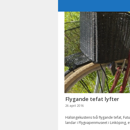
Hoppa
till
innehåll
Flygande tefat lyfter
26 april 2016
Hälsingekustens två flygande tefat, Fut
landar i Flygvapenmuseet i Linköping, 