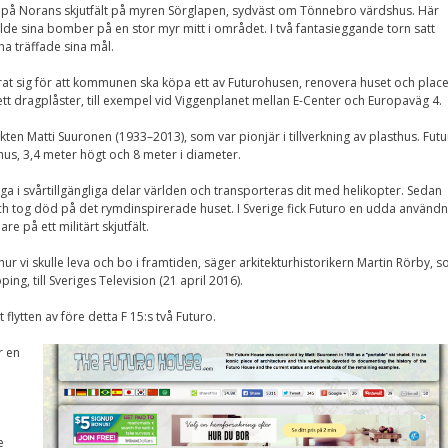
gs på Norans skjutfält på myren Sörglapen, sydväst om Tönnebro värdshus. Här
Nödvändiga
lde sina bomber på en stor myr mitt i området. I två fantasieggande torn satt
Dessa kakor går
a träffade sina mål.
inte att välja
bort. De behövs
för att
rat sig för att kommunen ska köpa ett av Futurohusen, renovera huset och plac
hemsidan över
tt dragplåster, till exempel vid Viggenplanet mellan E-Center och Europaväg 4.
huvud taget
ska fungera.
kten Matti Suuronen (1933–2013), som var pionjär i tillverkning av plasthus. Fut
 hus, 3,4 meter högt och 8 meter i diameter.
tuga i svårtillgängliga delar världen och transporteras dit med helikopter. Sedan
Statistik
ch tog död på det rymdinspirerade huset. I Sverige fick Futuro en udda användn
För att vi ska
 på ett militärt skjutfält.
kunna
förbättra
ur vi skulle leva och bo i framtiden, säger arkitekturhistorikern Martin Rörby, 
hemsidans
ing, till Sveriges Television (21 april 2016).
funktionalitet
och
flytten av före detta F 15:s två Futuro.
uppbyggnad,
baserat på
hur
r en
hemsidan
används.
e