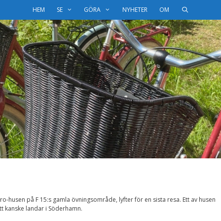
HEM
SE
GÖRA
NYHETER
OM
uro-husen på F 15:s gamla övningsområde, lyfter för en sista resa. Ett av husen
ett kanske landar i Söderhamn.