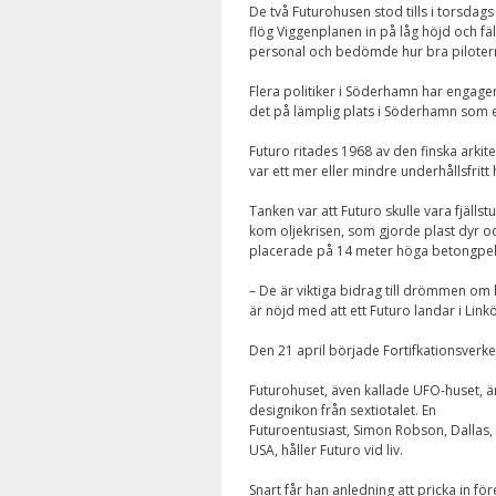
De två Futurohusen stod tills i torsda
flög
Viggenplanen in på låg höjd och fäl
personal och bedömde hur bra pilotern
Flera politiker i Söderhamn har engage
det på lämplig plats i Söderhamn som e
Futuro ritades 1968 av den finska arkite
var ett mer eller mindre underhållsfritt
Tanken var att Futuro skulle vara fjälls
kom oljekrisen, som gjorde plast dyr o
placerade på 14 meter höga betongpelare
– De är viktiga bidrag till drömmen om h
är nöjd med att ett Futuro landar i Linköp
Den 21 april började Fortifkationsverket 
Futurohuset, även kallade UFO-huset, ä
designikon från sextiotalet. En
Futuroentusiast, Simon Robson, Dallas,
USA, håller Futuro vid liv.
Snart får han anledning att pricka in för