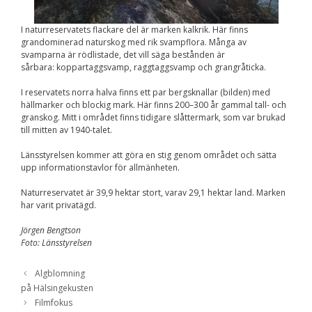
Upplevelse
För att vår
hemsida ska
I naturreservatets flackare del är marken kalkrik. Här finns
prestera så bra
grandominerad naturskog med rik svampflora. Många av
som möjligt
svamparna är rödlistade, det vill säga bestånden är
under ditt
sårbara: koppartaggsvamp, raggtaggsvamp och grangråticka.
besök. Om du
nekar de här
I reservatets norra halva finns ett par bergsknallar (bilden) med
kakorna
hällmarker och blockig mark. Här finns 200–300 år gammal tall- och
kommer viss
granskog. Mitt i området finns tidigare slåttermark, som var brukad
funktionalitet
till mitten av 1940-talet.
att försvinna
från
Länsstyrelsen kommer att göra en stig genom området och sätta
hemsidan.
upp informationstavlor för allmänheten.
Naturreservatet är 39,9 hektar stort, varav 29,1 hektar land. Marken
Marknadsföring
har varit privatägd.
Genom att dela med
dig av dina intressen
Jörgen Bengtson
och ditt beteende när
Foto: Länsstyrelsen
du surfar ökar du
chansen att få se
personligt anpassat
Algblomning
innehåll och
på Hälsingekusten
erbjudanden.
Filmfokus