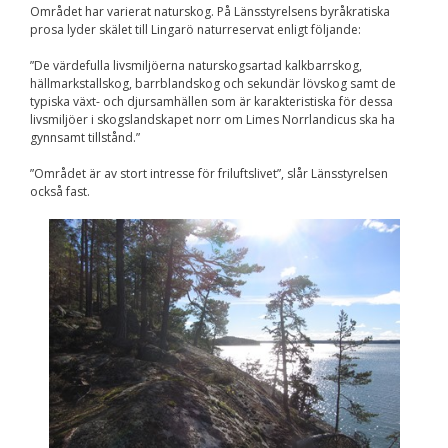
Området har varierat naturskog. På Länsstyrelsens byråkratiska
Nödvändiga
prosa lyder skälet till Lingarö naturreservat enligt följande:
Dessa kakor går
inte att välja
bort. De behövs
”De värdefulla livsmiljöerna naturskogsartad kalkbarrskog,
för att
hällmarkstallskog, barrblandskog och sekundär lövskog samt de
hemsidan över
typiska växt- och djursamhällen som är karakteristiska för dessa
huvud taget
livsmiljöer i skogslandskapet norr om Limes Norrlandicus ska ha
ska fungera.
gynnsamt tillstånd.”
”Området är av stort intresse för friluftslivet”, slår Länsstyrelsen
också fast.
Statistik
För att vi ska
kunna
förbättra
hemsidans
funktionalitet
och
uppbyggnad,
baserat på
hur
hemsidan
används.