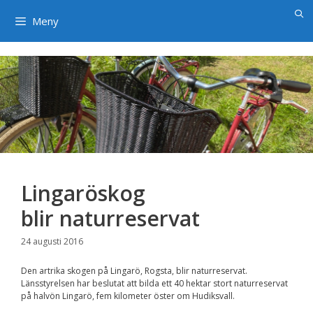
×
Hoppa
till
Meny
innehåll
Lingaröskog
blir naturreservat
24 augusti 2016
Den artrika skogen på Lingarö, Rogsta, blir naturreservat.
Länsstyrelsen har beslutat att bilda ett 40 hektar stort naturreservat
på halvön Lingarö, fem kilometer öster om Hudiksvall.