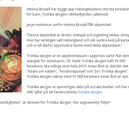
Nödvändiga
Dessa kakor går
Helena Brusell har byggt upp Hälsingekustens största besöks
inte att välja
för barn, Trolska skogen i Mellanfjärden, Jättendal.
bort. De behövs
för att
Juryn motiverar varför Helena Brusell fått stipendiet:
hemsidan över
huvud taget
”Denna stipendiat är driven, ödmjuk och ingenting verkar omöjl
ska fungera.
Hon har verkligen satt Hälsingland och vår vackra kust på kart
och vi vill därför uppmuntra henne med detta stipendium.”
Trolska skogen är en upplevelsepark i sagornas värld. När den
Statistik
stängde för sommaren i år, hade Trolska skogen haft 33 000
För att vi ska
besökare, lika många som hela 2015. Innan året är slut blir det
kunna
”Väsen om natten”, ”Höstlovspyssel” och ”Jul i Trolska skogen”.
förbättra
Trolska skogen räknar med 37 000 besökare innan året är slut.
hemsidans
funktionalitet
och
Trolska skogen är synnerligen aktiv på sociala medier och har 
uppbyggnad,
446 ”gilla” på sin facebooksida
Trolska skogen
.
baserat på
hur
erkligheten”, är devisen för Trolska skogen. Fler sagoäventyr följer!
hemsidan
används.