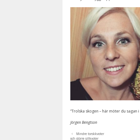
”Trolska skogen – här möter du sagan i v
Jörgen Bengtson
Mindre torskkvoter
och större sillkvoter