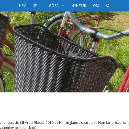
HEM
SE
GÖRA
NYHETER
OM
 är utsedd till Årets Eldsjäl 2016 av Hälsinglands sparbank. Hon får priset för a
 spänning och kunskap”.