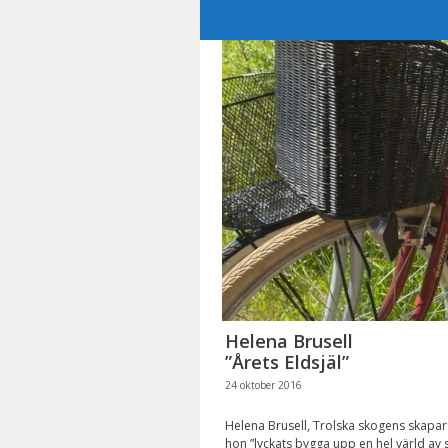
Hoppa
till
innehåll
Helena Brusell
”Årets Eldsjäl”
24 oktober 2016
Helena Brusell, Trolska skogens skapare,
hon ”lyckats bygga upp en hel värld av