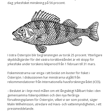
dag; yrkesfisket minskning på 56 procent.
Nödvändiga
Dessa kakor går
inte att välja
bort. De behövs
för att
hemsidan över
huvud taget
ska fungera.
Statistik
För att vi ska
I östra Östersjön blir begränsningen av torsk 25 procent. Ytterligare
kunna
skyddsåtgärder för det västra torskbeståndet är ett stopp för
förbättra
yrkesfiske under torskens lekperiod från 1 februari till 31 mars.
hemsidans
funktionalitet
Fiskeministrarna var eniga i sitt beslut om kvoter för fisket i
och
Östersjön. I diskussionen har ministrarna utgått från
uppbyggnad,
rekommendationer från Internationella havsforskningsrådet (ICES).
baserat på
hur
– Beslutet är i linje med målen om ett långsiktigt hållbart fiske i den
hemsidan
gemensamma fiskeripolitiken och den nya fleråriga
används.
förvaltningsplanen för Östersjön, vilket vi ser som positivt, säger
Malin Wilhelmsson, utredare vid Havs- och vattenmyndigheten, i ett
pressmeddelande.