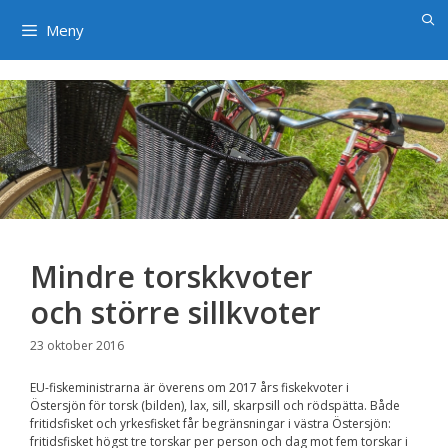
×
Hoppa
till
Meny
innehåll
Mindre torskkvoter
och större sillkvoter
23 oktober 2016
EU-fiskeministrarna är överens om 2017 års fiskekvoter i
Östersjön för torsk (bilden), lax, sill, skarpsill och rödspätta. Både
fritidsfisket och yrkesfisket får begränsningar i västra Östersjön:
fritidsfisket högst tre torskar per person och dag mot fem torskar i