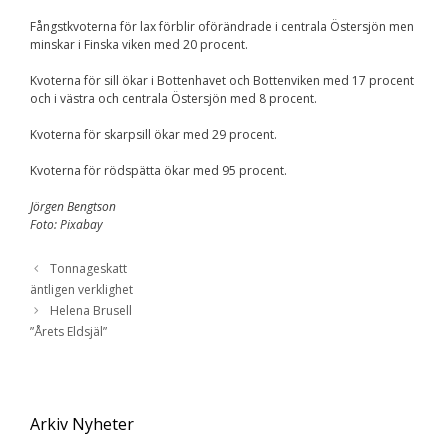
Upplevelse
För att vår
Fångstkvoterna för lax förblir oförändrade i centrala Östersjön men
hemsida ska
minskar i Finska viken med 20 procent.
prestera så bra
som möjligt
Kvoterna för sill ökar i Bottenhavet och Bottenviken med 17 procent
under ditt
och i västra och centrala Östersjön med 8 procent.
besök. Om du
nekar de här
Kvoterna för skarpsill ökar med 29 procent.
kakorna
kommer viss
Kvoterna för rödspätta ökar med 95 procent.
funktionalitet
att försvinna
Jörgen Bengtson
från
hemsidan.
Foto: Pixabay
Tonnageskatt
Marknadsföring
äntligen verklighet
Genom att dela med
Helena Brusell
dig av dina intressen
”Årets Eldsjäl”
och ditt beteende när
du surfar ökar du
chansen att få se
personligt anpassat
innehåll och
Arkiv Nyheter
erbjudanden.