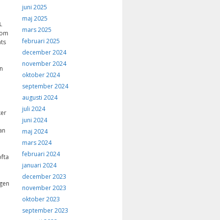
juni 2025
maj 2025
.
mars 2025
som
februari 2025
ats
december 2024
november 2024
n
oktober 2024
september 2024
augusti 2024
juli 2024
ker
juni 2024
an
maj 2024
mars 2024
februari 2024
ofta
januari 2024
december 2023
agen
november 2023
oktober 2023
september 2023