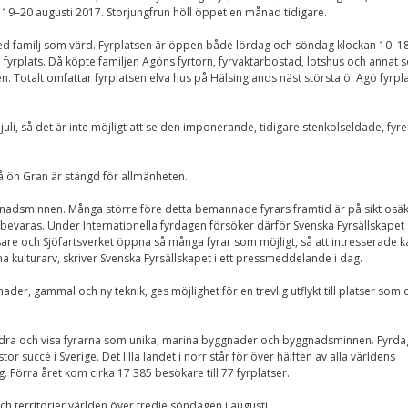
Nödvändiga
 19–20 augusti 2017. Storjungfrun höll öppet en månad tidigare.
Dessa kakor går
inte att välja
 med familj som värd. Fyrplatsen är öppen både lördag och söndag klockan 10–18
bort. De behövs
 fyrplats. Då köpte familjen Agöns fyrtorn, fyrvaktarbostad, lotshus och annat 
för att
en. Totalt omfattar fyrplatsen elva hus på Hälsinglands näst största ö. Agö fyrpl
hemsidan över
huvud taget
ska fungera.
juli, så det är inte möjligt att se den imponerande, tidigare stenkolseldade, fyre
på ön Gran är stängd för allmänheten.
Statistik
För att vi ska
gnadsminnen. Många större före detta bemannade fyrars framtid är på sikt osä
kunna
a bevaras. Under Internationella fyrdagen försöker därför Svenska Fyrsällskapet
förbättra
isare och Sjöfartsverket öppna så många fyrar som möjligt, så att intresserade k
hemsidans
funktionalitet
a kulturarv, skriver Svenska Fyrsällskapet i ett pressmeddelande i dag.
och
uppbyggnad,
ader, gammal och ny teknik, ges möjlighet för en trevlig utflykt till platser som 
baserat på
hur
hemsidan
 hedra och visa fyrarna som unika, marina byggnader och byggnadsminnen. Fyrd
används.
 succé i Sverige. Det lilla landet i norr står för över hälften av alla världens
Förra året kom cirka 17 385 besökare till 77 fyrplatser.
h territorier världen över tredje söndagen i augusti.