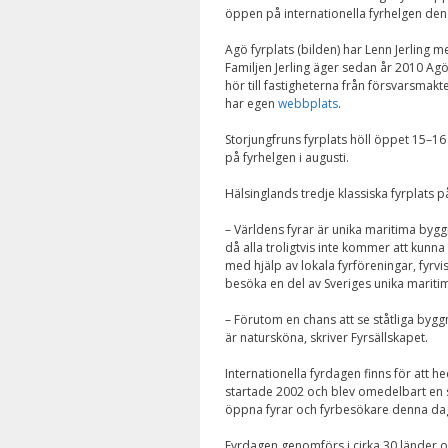
öppen på internationella fyrhelgen den
Agö fyrplats (bilden) har Lenn Jerling
Familjen Jerling äger sedan år 2010 Agö
hör till fastigheterna från försvarsmakt
har egen
webbplats
.
Storjungfruns fyrplats höll öppet 15–16 
på fyrhelgen i augusti.
Hälsinglands tredje klassiska fyrplats 
– Världens fyrar är unika maritima byg
då alla troligtvis inte kommer att kunn
med hjälp av lokala fyrföreningar, fyrv
besöka en del av Sveriges unika maritim
– Förutom en chans att se ståtliga byggn
är natursköna, skriver Fyrsällskapet.
Internationella fyrdagen finns för att
startade 2002 och blev omedelbart en stor
öppna fyrar och fyrbesökare denna dag. 
Fyrdagen genomförs i cirka 30 länder oc