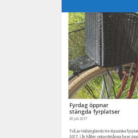
Hoppa
till
innehåll
Fyrdag öppnar
stängda fyrplatser
30 juli 2017
Två av Hälsinglands tre klassiska fyrpl
2017. I år håller rekordmånga fyrar öppe