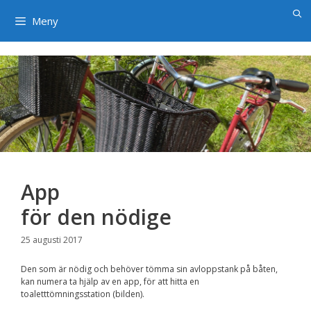
×
Hoppa
till
Meny
innehåll
App
för den nödige
25 augusti 2017
Den som är nödig och behöver tömma sin avloppstank på båten,
kan numera ta hjälp av en app, för att hitta en
toaletttömningsstation (bilden).