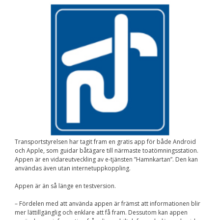
Nödvändiga
Dessa kakor går
inte att välja
bort. De behövs
för att
hemsidan över
huvud taget
ska fungera.
Statistik
För att vi ska
kunna
förbättra
hemsidans
funktionalitet
Transportstyrelsen har tagit fram en gratis app för både Android
och
och Apple, som guidar båtägare till närmaste toatömningsstation.
uppbyggnad,
Appen är en vidareutveckling av e-tjänsten ”Hamnkartan”. Den kan
baserat på
användas även utan internetuppkoppling.
hur
hemsidan
Appen är än så länge en testversion.
används.
– Fördelen med att använda appen är främst att informationen blir
mer lättillgänglig och enklare att få fram. Dessutom kan appen