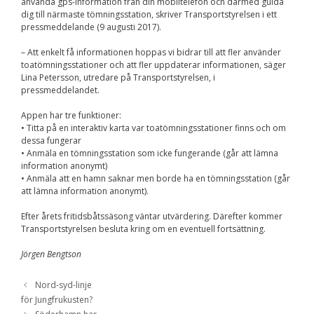
Upplevelse
använda gps-information från din mobiltelefon och därmed guida
För att vår
dig till närmaste tömningsstation, skriver Transportstyrelsen i ett
hemsida ska
pressmeddelande (9 augusti 2017).
prestera så bra
som möjligt
– Att enkelt få informationen hoppas vi bidrar till att fler använder
under ditt
toatömningsstationer och att fler uppdaterar informationen, säger
besök. Om du
Lina Petersson, utredare på Transportstyrelsen, i
nekar de här
pressmeddelandet.
kakorna
kommer viss
Appen har tre funktioner:
funktionalitet
• Titta på en interaktiv karta var toatömningsstationer finns och om
att försvinna
dessa fungerar
från
• Anmäla en tömningsstation som icke fungerande (går att lämna
hemsidan.
information anonymt)
• Anmäla att en hamn saknar men borde ha en tömningsstation (går
att lämna information anonymt).
Marknadsföring
Genom att dela med
Efter årets fritidsbåtssäsong väntar utvärdering. Därefter kommer
dig av dina intressen
Transportstyrelsen besluta kring om en eventuell fortsättning.
och ditt beteende när
du surfar ökar du
Jörgen Bengtson
chansen att få se
personligt anpassat
Nord-syd-linje
innehåll och
erbjudanden.
för Jungfrukusten?