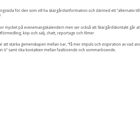
Upplevelse
För att vår
ssida för den som vill ha skärgårdsinformation och därmed ett ”alternativ till 
hemsida ska
”.
prestera så bra
som möjligt
m tror mycket på evenemangskalendern men ser också att Skärgårdskontakt går at
under ditt
besök. Om du
örmedling, köp-och-sälj, chatt, reportage och filmer.
nekar de här
kakorna
 är att stärka gemenskapen mellan öar, ”få mer impuls och inspiration av vad an
kommer viss
 på sin ö” samt öka kontakten mellan fastboende och sommarboende.
funktionalitet
att försvinna
från
hemsidan.
Marknadsföring
Genom att dela med
dig av dina intressen
och ditt beteende när
du surfar ökar du
chansen att få se
personligt anpassat
innehåll och
erbjudanden.