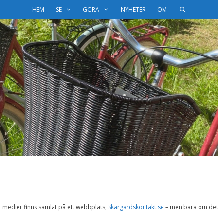
HEM
SE
GÖRA
NYHETER
OM
a medier finns samlat på ett webbplats,
Skargardskontakt.se
– men bara om det