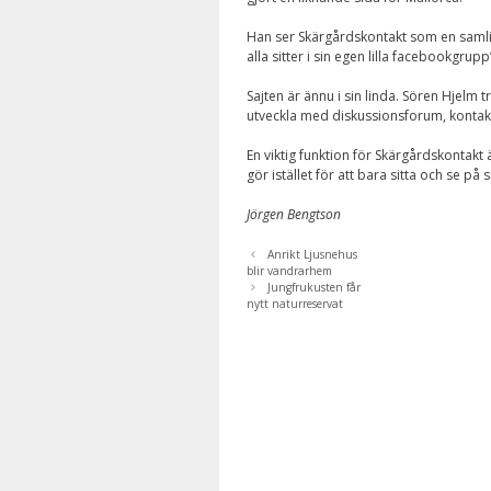
Han ser Skärgårdskontakt som en samling
alla sitter i sin egen lilla facebookgrupp
Sajten är ännu i sin linda. Sören Hjel
utveckla med diskussionsforum, kontaktf
En viktig funktion för Skärgårdskontakt
gör istället för att bara sitta och se
Jörgen Bengtson
Anrikt Ljusnehus
blir vandrarhem
Jungfrukusten får
nytt naturreservat