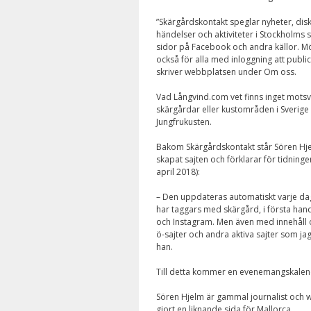
”Skärgårdskontakt speglar nyheter, dis
händelser och aktiviteter i Stockholms s
sidor på Facebook och andra källor. Mö
också för alla med inloggning att publi
skriver webbplatsen under Om oss.
Vad Långvind.com vet finns inget mots
skärgårdar eller kustområden i Sverige
Jungfrukusten.
Bakom Skärgårdskontakt står Sören Hj
skapat sajten och förklarar för tidning
april 2018):
– Den uppdateras automatiskt varje d
har taggars med skärgård, i första ha
och Instagram. Men även med innehåll 
ö-sajter och andra aktiva sajter som jag 
han.
Till detta kommer en evenemangskalende
Sören Hjelm är gammal journalist och 
gjort en liknande sida för Mallorca.