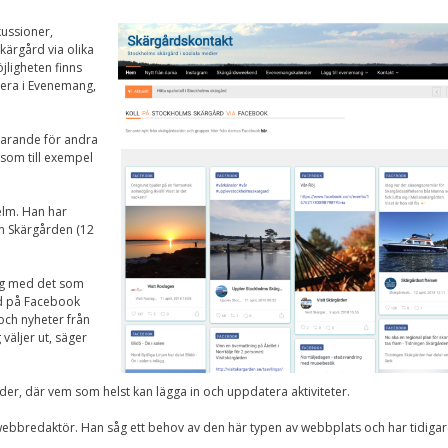
Nödvändiga
Dessa kakor går
kussioner,
inte att välja
kärgård via olika
bort. De behövs
jligheten finns
för att
cera i Evenemang,
hemsidan över
huvud taget
ska fungera.
varande för andra
 som till exempel
Statistik
elm. Han har
För att vi ska
en Skärgården (12
kunna
förbättra
hemsidans
funktionalitet
ag med det som
och
nd på Facebook
uppbyggnad,
och nyheter från
baserat på
väljer ut, säger
hur
hemsidan
används.
r, där vem som helst kan lägga in och uppdatera aktiviteter.
webbredaktör. Han såg ett behov av den här typen av webbplats och har tidigar