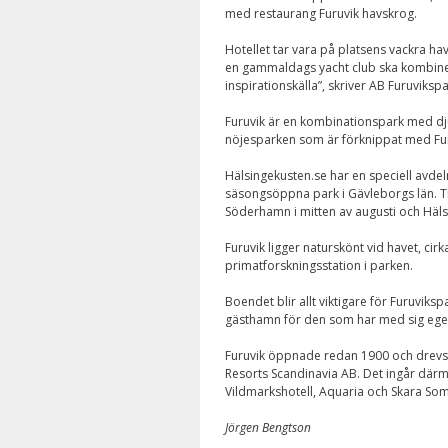
med restaurang Furuvik havskrog.
Hotellet tar vara på platsens vackra hav
en gammaldags yacht club ska kombiner
inspirationskälla”, skriver AB Furuviks
Furuvik är en kombinationspark med djur
nöjesparken som är förknippat med Fur
Hälsingekusten.se har en speciell avde
säsongsöppna park i Gävleborgs län. T
Söderhamn i mitten av augusti och Häls
Furuvik ligger naturskönt vid havet, c
primatforskningsstation i parken.
Boendet blir allt viktigare för Furuviks
gästhamn för den som har med sig eget
Furuvik öppnade redan 1900 och drevs
Resorts Scandinavia AB. Det ingår dä
Vildmarkshotell, Aquaria och Skara So
Jörgen Bengtson