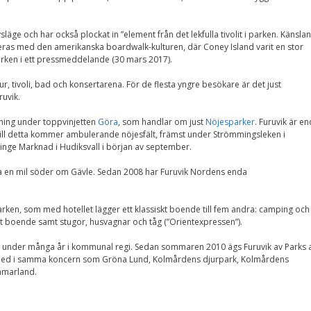
Nödvändiga
Dessa kakor går
inte att välja
släge och har också plockat in ”element från det lekfulla tivolit i parken. Känslan
bort. De behövs
as med den amerikanska boardwalk-kulturen, där Coney Island varit en stor
för att
parken i ett pressmeddelande (30 mars 2017).
hemsidan över
huvud taget
, tivoli, bad och konsertarena. För de flesta yngre besökare är det just
ska fungera.
uvik.
lning under toppvinjetten
Göra
, som handlar om just
Nöjesparker
. Furuvik är e
ill detta kommer ambulerande nöjesfält, främst under Strömmingsleken i
Statistik
inge Marknad i Hudiksvall i början av september.
För att vi ska
kunna
irka en mil söder om Gävle. Sedan 2008 har Furuvik Nordens enda
förbättra
hemsidans
funktionalitet
och
parken, som med hotellet lägger ett klassiskt boende till fem andra: camping och
uppbyggnad,
 boende samt stugor, husvagnar och tåg (”Orientexpressen”).
baserat på
hur
 under många år i kommunal regi. Sedan sommaren 2010 ägs Furuvik av Parks 
hemsidan
rmed i samma koncern som Gröna Lund, Kolmårdens djurpark, Kolmårdens
används.
mmarland.