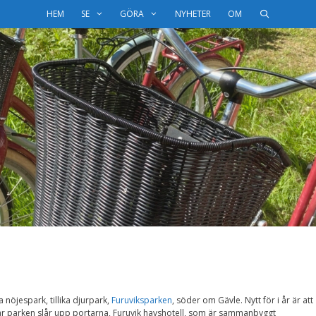
HEM
SE
GÖRA
NYHETER
OM
nöjespark, tillika djurpark,
Furuviksparken
, söder om Gävle. Nytt för i år är att
 när parken slår upp portarna, Furuvik havshotell, som är sammanbyggt