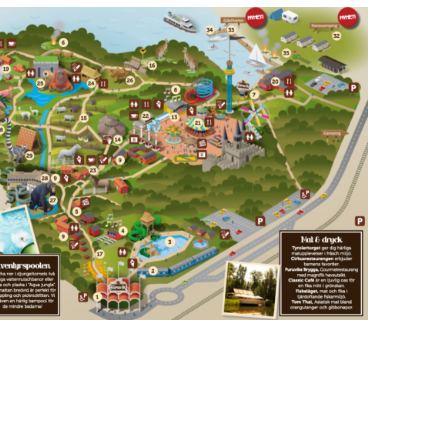
Upplevelse
För att vår
hemsida ska
prestera så bra
som möjligt
under ditt
besök. Om du
nekar de här
kakorna
kommer viss
funktionalitet
att försvinna
från
hemsidan.
Marknadsföring
Genom att dela med
dig av dina intressen
och ditt beteende när
du surfar ökar du
chansen att få se
personligt anpassat
innehåll och
erbjudanden.