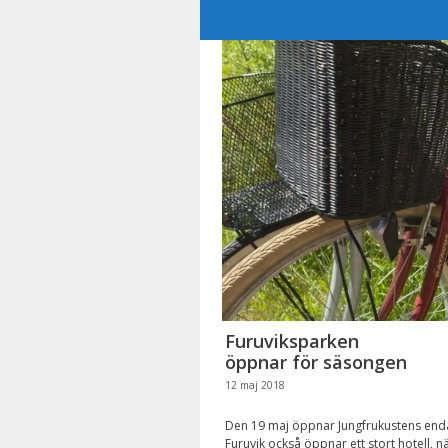
Hoppa
till
innehåll
Furuviksparken
öppnar för säsongen
12 maj 2018
Den 19 maj öppnar Jungfrukustens enda 
Furuvik också öppnar ett stort hotell,