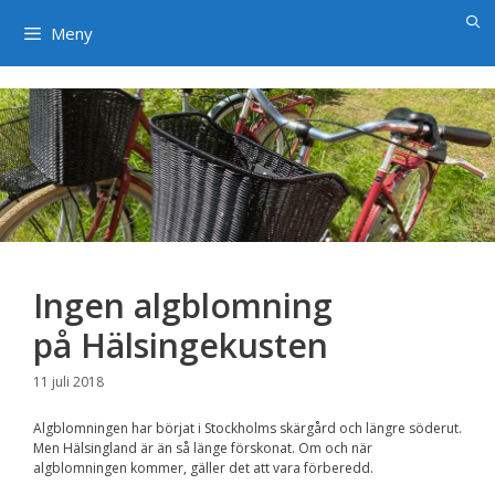
×
Hoppa
till
Meny
innehåll
Ingen algblomning
på Hälsingekusten
11 juli 2018
Algblomningen har börjat i Stockholms skärgård och längre söderut.
Men Hälsingland är än så länge förskonat. Om och när
algblomningen kommer, gäller det att vara förberedd.