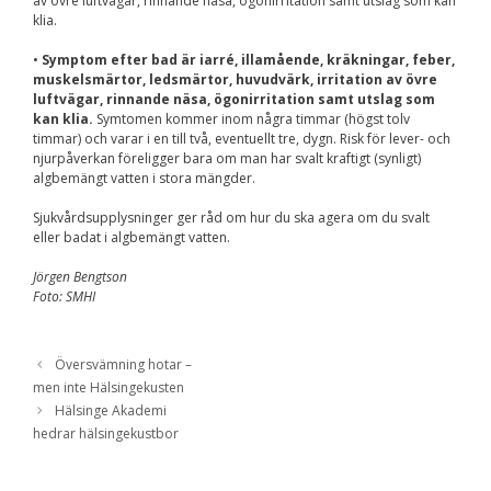
av övre luftvägar, rinnande näsa, ögonirritation samt utslag som kan
klia.
•
Symptom efter bad är iarré, illamående, kräkningar, feber,
muskelsmärtor, ledsmärtor, huvudvärk, irritation av övre
luftvägar, rinnande näsa, ögonirritation samt utslag som
kan klia.
Symtomen kommer inom några timmar (högst tolv
timmar) och varar i en till två, eventuellt tre, dygn. Risk för lever- och
njurpåverkan föreligger bara om man har svalt kraftigt (synligt)
algbemängt vatten i stora mängder.
Sjukvårdsupplysninger ger råd om hur du ska agera om du svalt
eller badat i algbemängt vatten.
Jörgen Bengtson
Foto: SMHI
Översvämning hotar –
men inte Hälsingekusten
Hälsinge Akademi
hedrar hälsingekustbor