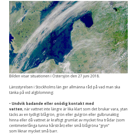
Nödvändiga
Dessa kakor går
inte att välja
bort. De behövs
för att
hemsidan över
huvud taget
ska fungera.
Statistik
För att vi ska
kunna
Bilden visar situationen i Östersjön den 27 juni 2018.
förbättra
hemsidans
funktionalitet
Länsstyrelsen i Stockholms län ger allmänna råd på vad man ska
och
tänka på vid algblomning:
uppbyggnad,
baserat på
•
Undvik badande eller onödig kontakt med
hur
vatten
, när vattnet inte längre är lika klart som det brukar vara, ytan
hemsidan
täcks av en tydligt blågrön, grön eller gulgrön eller gulbrunaktig
används.
hinna eller då vattnet är kraftigt grumlat av mycket fina trådar (som
centimeterlånga tunna hårstrån) eller små blågröna ”gryn”
som liknar mycket små barr.