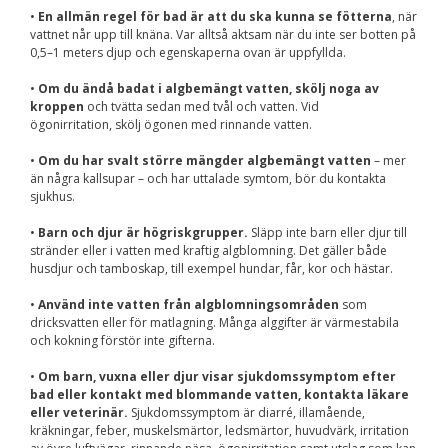
Upplevelse
•
En allmän regel för bad är att du ska kunna se fötterna
, när
För att vår
vattnet når upp till knäna. Var alltså aktsam när du inte ser botten på
hemsida ska
0,5–1 meters djup och egenskaperna ovan är uppfyllda.
prestera så bra
som möjligt
•
Om du ändå badat i algbemängt vatten, skölj noga av
under ditt
besök. Om du
kroppen
och tvätta sedan med tvål och vatten. Vid
nekar de här
ögonirritation, skölj ögonen med rinnande vatten.
kakorna
kommer viss
•
Om du har svalt större mängder algbemängt vatten
– mer
funktionalitet
än några kallsupar – och har uttalade symtom, bör du kontakta
att försvinna
sjukhus.
från
hemsidan.
•
Barn och djur är högriskgrupper.
Släpp inte barn eller djur till
stränder eller i vatten med kraftig algblomning. Det gäller både
husdjur och tamboskap, till exempel hundar, får, kor och hästar.
Marknadsföring
•
Använd inte vatten från algblomningsområden
som
Genom att dela med
dricksvatten eller för matlagning. Många alggifter är värmestabila
dig av dina intressen
och kokning förstör inte gifterna.
och ditt beteende när
du surfar ökar du
chansen att få se
•
Om barn, vuxna eller djur visar sjukdomssymptom efter
personligt anpassat
bad eller kontakt med blommande vatten, kontakta läkare
innehåll och
eller veterinär.
Sjukdomssymptom är diarré, illamående,
erbjudanden.
kräkningar, feber, muskelsmärtor, ledsmärtor, huvudvärk, irritation