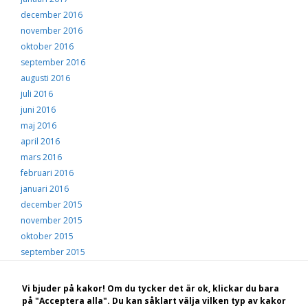
december 2016
november 2016
oktober 2016
september 2016
augusti 2016
juli 2016
juni 2016
maj 2016
april 2016
mars 2016
februari 2016
januari 2016
december 2015
november 2015
oktober 2015
september 2015
augusti 2015
juli 2015
Vi bjuder på kakor! Om du tycker det är ok, klickar du bara
juni 2015
på "Acceptera alla". Du kan såklart välja vilken typ av kakor