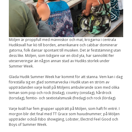
Upplevelse
För att vår
hemsida ska
prestera så bra
som möjligt
under ditt
besök. Om du
nekar de här
Möljen är proppfull med människor och mat, krogarna i centrala
kakorna
Hudiksvall har kö till borden, amerikanare och cabbar dominerar
kommer viss
gatorna, folk dansar spontant till musiken. Det är feststämning utan
funktionalitet
dess like. Möljen, som tidigare var en död yta, har sannolikt fler
att försvinna
uteserveringar än någon annan stad av Hudiks storlek under
från
hemsidan.
Summer Week.
Glada Hudik Summer Week har kommit för att stanna. Vem kan i dag
föreställa sig en glad sommarvecka i Hudik utan en ström av
Marknadsföring
uppträdanden varje kväll på Möljens ambulerande scen med olika
Genom att dela med
teman som pop och rock (tisdag), country (onsdag), hårdrock
dig av dina intressen
(torsdag), femtio- och sextiotalsmusik (fredag) och rock (lördag).
och ditt beteende när
du surfar ökar du
Varje kväll har fem grupper uppträtt på Möljen, som haft fri entré. I
chansen att få se
morgon blir det final med TT Grace som huvudnummer; på Möljen
personligt anpassat
uppträder också Ilsbo showgäng, Lobster, Electrid Feel Good och
innehåll och
Boys of Summer Week.
erbjudanden.