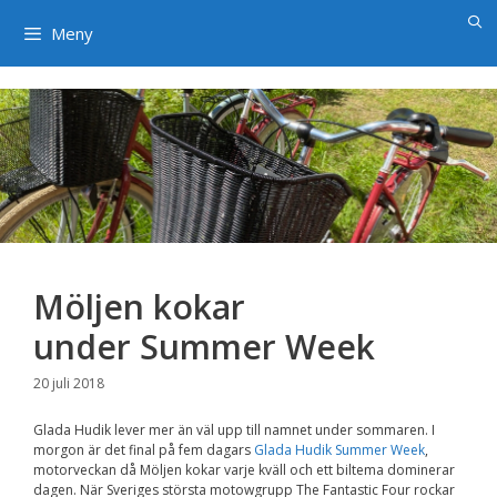
×
Hoppa
till
Meny
innehåll
Möljen kokar
under Summer Week
20 juli 2018
Glada Hudik lever mer än väl upp till namnet under sommaren. I
morgon är det final på fem dagars
Glada Hudik Summer Week
,
motorveckan då Möljen kokar varje kväll och ett biltema dominerar
dagen. När Sveriges största motowgrupp The Fantastic Four rockar