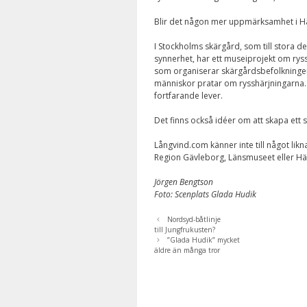
Blir det någon mer uppmärksamhet i Hä
I Stockholms skärgård, som till stora d
synnerhet, har ett museiprojekt om ryss
som organiserar skärgårdsbefolkningen i
människor pratar om rysshärjningarna. 
fortfarande lever.
Det finns också idéer om att skapa ett
Långvind.com känner inte till något lik
Region Gävleborg, Länsmuseet eller H
Jörgen Bengtson
Foto: Scenplats Glada Hudik
Nordsyd-båtlinje
till Jungfrukusten?
”Glada Hudik” mycket
äldre än många tror