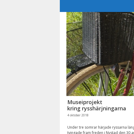
Hoppa
till
innehåll
Museiprojekt
kring rysshärjningarna
4 oktober 2018
Under tre somrar härjade ryssarna läng
tvingade fram freden i Nystad den 30 a