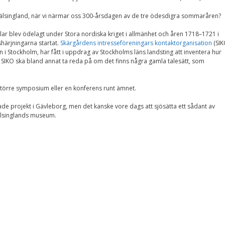
Upplevelse
För att vår
lsingland, när vi närmar oss 300-årsdagen av de tre ödesdigra sommaråren?
hemsida ska
prestera så bra
elar blev ödelagt under Stora nordiska kriget i allmänhet och åren 1718–1721 i
som möjligt
härjningarna startat.
Skärgårdens intresseföreningars kontaktorganisation
(SIK
under ditt
 Stockholm, har fått i uppdrag av Stockholms läns landsting att inventera hur
besök. Om du
SIKO ska bland annat ta reda på om det finns några gamla talesätt, som
nekar de här
kakorna
kommer viss
funktionalitet
 större symposium eller en konferens runt ämnet.
att försvinna
från
nade projekt i Gävleborg, men det kanske vore dags att sjösätta ett sådant av
hemsidan.
älsinglands museum.
Marknadsföring
Genom att dela med
dig av dina intressen
och ditt beteende när
du surfar ökar du
chansen att få se
personligt anpassat
innehåll och
erbjudanden.