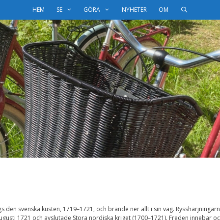
HEM
SE
GÖRA
NYHETER
OM
s den svenska kusten, 1719–1721, och brände ner allt i sin väg. Rysshärjningar
ugusti 1721 och avslutade Stora nordiska kriget (1700–1721). Freden innebar o