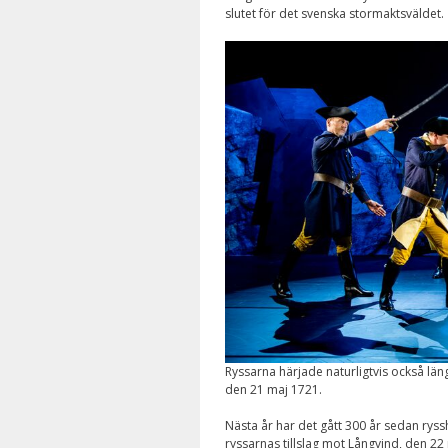
slutet för det svenska stormaktsväldet.
Ryssarna härjade naturligtvis också län
den 21 maj 1721.
Nästa år har det gått 300 år sedan rys
ryssarnas tillslag mot Långvind, den 22