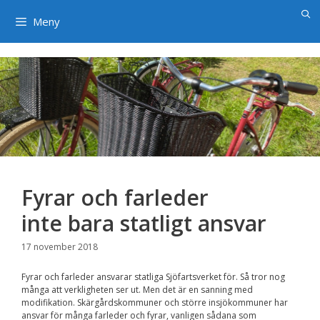
×
Hoppa
till
Meny
innehåll
Fyrar och farleder
inte bara statligt ansvar
17 november 2018
Fyrar och farleder ansvarar statliga Sjöfartsverket för. Så tror nog
många att verkligheten ser ut. Men det är en sanning med
modifikation. Skärgårdskommuner och större insjökommuner har
ansvar för många farleder och fyrar, vanligen sådana som