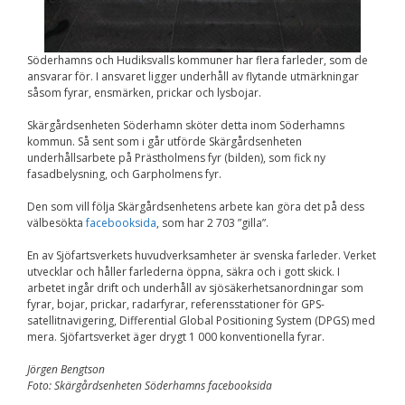
Upplevelse
För att vår
hemsida ska
prestera så bra
Söderhamns och Hudiksvalls kommuner har flera farleder, som de
som möjligt
ansvarar för. I ansvaret ligger underhåll av flytande utmärkningar
under ditt
såsom fyrar, ensmärken, prickar och lysbojar.
besök. Om du
nekar de här
Skärgårdsenheten Söderhamn sköter detta inom Söderhamns
kakorna
kommun. Så sent som i går utförde Skärgårdsenheten
kommer viss
funktionalitet
underhållsarbete på Prästholmens fyr (bilden), som fick ny
att försvinna
fasadbelysning, och Garpholmens fyr.
från
hemsidan.
Den som vill följa Skärgårdsenhetens arbete kan göra det på dess
välbesökta
facebooksida
, som har 2 703 ”gilla”.
En av Sjöfartsverkets huvudverksamheter är svenska farleder. Verket
Marknadsföring
utvecklar och håller farlederna öppna, säkra och i gott skick. I
Genom att dela med
arbetet ingår drift och underhåll av sjösäkerhetsanordningar som
dig av dina intressen
fyrar, bojar, prickar, radarfyrar, referensstationer för GPS-
och ditt beteende när
satellitnavigering, Differential Global Positioning System (DPGS) med
du surfar ökar du
mera. Sjöfartsverket äger drygt 1 000 konventionella fyrar.
chansen att få se
personligt anpassat
Jörgen Bengtson
innehåll och
Foto: Skärgårdsenheten Söderhamns facebooksida
erbjudanden.