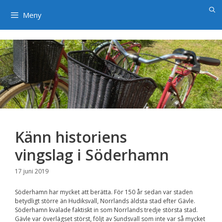
×
Hoppa
till
Meny
innehåll
Känn historiens
vingslag i Söderhamn
17 juni 2019
Söderhamn har mycket att berätta. För 150 år sedan var staden
betydligt större än Hudiksvall, Norrlands äldsta stad efter Gävle.
Söderhamn kvalade faktiskt in som Norrlands tredje största stad.
Gävle var överlägset störst, följt av Sundsvall som inte var så mycket