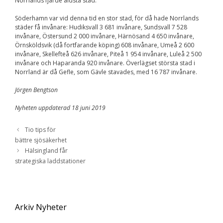
Norrlands fjärde äldsta stad.
Söderhamn var vid denna tid en stor stad, för då hade Norrlands
städer få invånare: Hudiksvall 3 681 invånare, Sundsvall 7 528
invånare, Östersund 2 000 invånare, Härnösand 4 650 invånare,
Örnsköldsvik (då fortfarande köping) 608 invånare, Umeå 2 600
invånare, Skellefteå 626 invånare, Piteå 1 954 invånare, Luleå 2 500
invånare och Haparanda 920 invånare. Överlägset största stad i
Norrland är då Gefle, som Gävle stavades, med 16 787 invånare.
Jörgen Bengtson
Nyheten uppdaterad 18 juni 2019
Tio tips för
bättre sjösäkerhet
Hälsingland får
strategiska laddstationer
Arkiv Nyheter