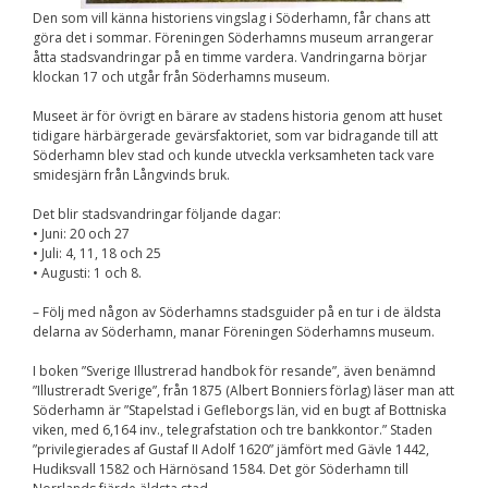
Upplevelse
Den som vill känna historiens vingslag i Söderhamn, får chans att
För att vår
göra det i sommar. Föreningen Söderhamns museum arrangerar
hemsida ska
åtta stadsvandringar på en timme vardera. Vandringarna börjar
prestera så bra
klockan 17 och utgår från Söderhamns museum.
som möjligt
under ditt
besök. Om du
Museet är för övrigt en bärare av stadens historia genom att huset
nekar de här
tidigare härbärgerade gevärsfaktoriet, som var bidragande till att
kakorna
Söderhamn blev stad och kunde utveckla verksamheten tack vare
kommer viss
smidesjärn från Långvinds bruk.
funktionalitet
att försvinna
Det blir stadsvandringar följande dagar:
från
• Juni: 20 och 27
hemsidan.
• Juli: 4, 11, 18 och 25
• Augusti: 1 och 8.
– Följ med någon av Söderhamns stadsguider på en tur i de äldsta
Marknadsföring
delarna av Söderhamn, manar Föreningen Söderhamns museum.
Genom att dela med
dig av dina intressen
I boken ”Sverige Illustrerad handbok för resande”, även benämnd
och ditt beteende när
du surfar ökar du
”Illustreradt Sverige”, från 1875 (Albert Bonniers förlag) läser man att
chansen att få se
Söderhamn är ”Stapelstad i Gefleborgs län, vid en bugt af Bottniska
personligt anpassat
viken, med 6,164 inv., telegrafstation och tre bankkontor.” Staden
innehåll och
”privilegierades af Gustaf II Adolf 1620” jämfört med Gävle 1442,
erbjudanden.
Hudiksvall 1582 och Härnösand 1584. Det gör Söderhamn till