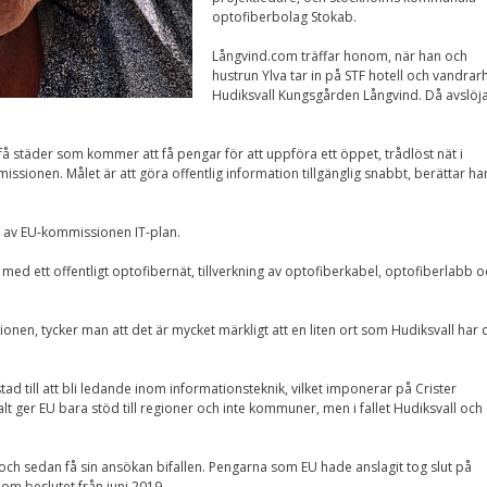
Upplevelse
optofiberbolag Stokab.
För att vår
hemsida ska
Långvind.com träffar honom, när han och
prestera så bra
hustrun Ylva tar in på STF hotell och vandra
som möjligt
Hudiksvall Kungsgården Långvind. Då avslöj
under ditt
besök. Om du
nekar de här
kakorna
 få städer som kommer att få pengar för att uppföra ett öppet, trådlöst nät i
kommer viss
ssionen. Målet är att göra offentlig information tillgänglig snabbt, berättar ha
funktionalitet
att försvinna
från
el av EU-kommissionen IT-plan.
hemsidan.
med ett offentligt optofibernät, tillverkning av optofiberkabel, optofiberlabb o
Marknadsföring
onen, tycker man att det är mycket märkligt att en liten ort som Hudiksvall har d
Genom att dela med
dig av dina intressen
och ditt beteende när
stad till att bli ledande inom informationsteknik, vilket imponerar på Crister
du surfar ökar du
chansen att få se
ger EU bara stöd till regioner och inte kommuner, men i fallet Hudiksvall och
personligt anpassat
innehåll och
erbjudanden.
g och sedan få sin ansökan bifallen. Pengarna som EU hade anslagit tog slut på
om beslutet från juni 2019.