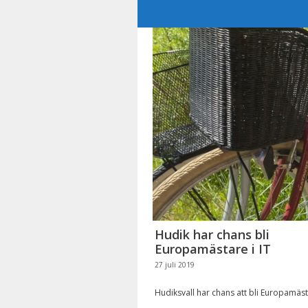
Hoppa
till
innehåll
Hudik har chans bli
Europamästare i IT
27 juli 2019
Hudiksvall har chans att bli Europamästa