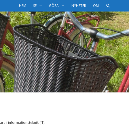
HEM
SE
GÖRA
NYHETER
OM
re i informationsteknik (IT).