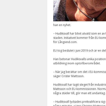
han en nyhet.
– Hudiksvall har blivit utvald som en av
staden. Initiativet kommer från EU-kommi
för Långvind.com.
EU tog beslutet i juni 2019 och är en d
Han betonar Hudiksvalls unika position 
utbildning inom optofiberområdet.
– När jag berättar om det i EU-kommissi
säger Crister Mattsson.
Hudiksvall har tagit steget från industri
Mattsson och EU-kommissionen. Normalt 
några städer till, gör man ett undantag.
– Hudiksvall lyckades prekvalificera si
några minuter, säger Christer Mattsson 