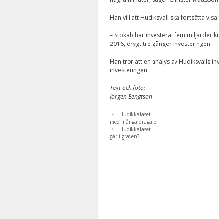
Han vill att Hudiksvall ska fortsätta v
– Stokab har investerat fem miljarder k
2016, drygt tre gånger investeringen.
Han tror att en analys av Hudiksvalls in
investeringen.
Text och foto:
Jörgen Bengtson
Hudikkalaset
med många dragare
Hudikkalaset
går i graven?