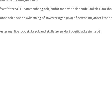
isa framfötterna i IT-sammanhang och jämför med världsledande Stokab i Stockho
ronor och hade en avkastning på investeringen (ROI) på sexton miljarder kronor
vestering i fiberoptiskt bredband skulle ge en klart positiv avkastning på