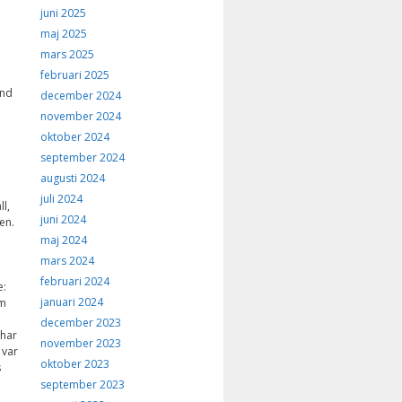
juni 2025
maj 2025
mars 2025
februari 2025
and
december 2024
november 2024
oktober 2024
september 2024
augusti 2024
juli 2024
l,
juni 2024
en.
maj 2024
mars 2024
februari 2024
e:
januari 2024
am
december 2023
 har
november 2023
 var
oktober 2023
s
september 2023