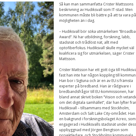
Nödvändiga
Så kan man sammanfatta Crister Mattssons
Dessa kakor går
beskrivning av Hudiksvall som IT-stad. Men
inte att välja
kommunen måste bli bättre på att ta vara på
bort. De behövs
möjligheten än i dag.
för att
hemsidan över
– Hudiksvall bör söka utmärkelsen ”Broadb
huvud taget
Award”. Ni har utbildning, forskning, labb,
ska fungera.
stadsnät och trådlöst nät, allt med
optofiberfokus. Hudiksvall skulle mycket väl
kvalificera sig för utmärkelsen, säger Crister
Mattsson.
Statistik
För att vi ska
Crister Mattsson har ett gott öga till Hudiksval
kunna
fast han inte har någon koppling till kommun
förbättra
Han bor i Sigtuna och är en av EU:s främsta
hemsidans
funktionalitet
experter på bredband. Han är rådgivare i
och
bredbandsfrågor till EU-kommissionen, har
uppbyggnad,
bland annat skrivit boken ”Vision och vetand
baserat på
om det digitala samhället”, där han lyfter fr
hur
Hudiksvall – tillsammans med Stockholm,
hemsidan
Amsterdam och Salt Lake City-området. Han
används.
en bakgrund i forskningsbolaget Acreo, som
engagerad i Hudiksvalls stadsnät under des
uppbyggnad med Jörgen Bengtson som
projektledare, och Stockholms kommunala