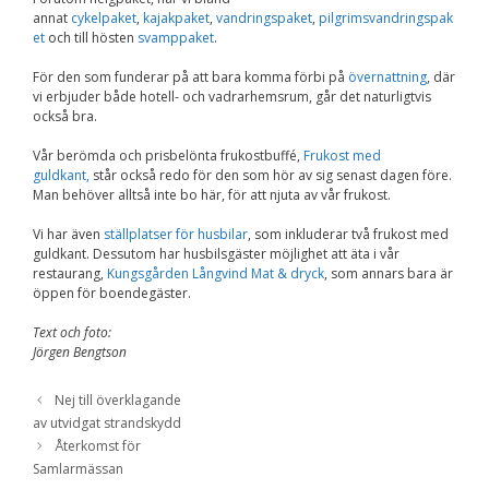
Upplevelse
annat
cykelpaket
,
kajakpaket
,
vandringspaket
,
pilgrimsvandringspak
För att vår
et
och till hösten
svamppaket
.
hemsida ska
prestera så bra
För den som funderar på att bara komma förbi på
övernattning
, där
som möjligt
vi erbjuder både hotell- och vadrarhemsrum, går det naturligtvis
under ditt
besök. Om du
också bra.
nekar de här
kakorna
Vår berömda och prisbelönta frukostbuffé,
Frukost med
kommer viss
guldkant,
står också redo för den som hör av sig senast dagen före.
funktionalitet
Man behöver alltså inte bo här, för att njuta av vår frukost.
att försvinna
från
Vi har även
ställplatser för husbilar
, som inkluderar två frukost med
hemsidan.
guldkant. Dessutom har husbilsgäster möjlighet att äta i vår
restaurang,
Kungsgården Långvind Mat & dryck
, som annars bara är
öppen för boendegäster.
Marknadsföring
Text och foto:
Genom att dela med
Jörgen Bengtson
dig av dina intressen
och ditt beteende när
du surfar ökar du
Nej till överklagande
chansen att få se
av utvidgat strandskydd
personligt anpassat
Återkomst för
innehåll och
erbjudanden.
Samlarmässan