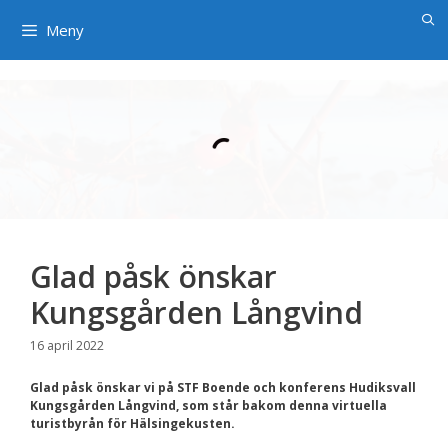
×
Hoppa
till
Meny
innehåll
Glad påsk önskar
Kungsgården Långvind
16 april 2022
Glad påsk önskar vi på STF Boende och konferens Hudiksvall
Kungsgården Långvind, som står bakom denna virtuella
turistbyrån för Hälsingekusten.