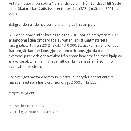
Antalet havsöar på södra Norrlandskusten – från Sundsvall till Gävle
Nödvändiga
– har ökat mellan Statistiska centralbyråns (SCB:s) mätning 2001 och
Dessa kakor går
2013.
inte att välja
bort. De behövs
för att
Bakgrunden till de nya öarna är en ny definition på ö.
hemsidan över
huvud taget
SCB definierade inför kartläggningen 2013 öar på ett nytt sätt. Öar
ska fungera.
är landområden omgärdade av vatten, enligt Lantmäteriets
fastighetskarta från 2012 i skala 1:10 000. Statistiken innehåller även
öar omgärdade av konstgjort vatten och konstgjorda öar, till
exempel pirar och öar avskilda från annat landområde med hjälp av
Statistik
grävd kanal. En annan nyhet är att öar kan vara så små som nio
För att vi ska
kvadratmeter stora.
kunna
förbättra
För Sveriges mesta ökommun, Norrtälje, betyder det att antalet
hemsidans
havsöar i ett nafs har ökat med drygt 2 000 till 12 533.
funktionalitet
och
Jörgen Bengtson
uppbyggnad,
baserat på
hur
Ny tidning om hav
hemsidan
Tidigt vårväder i Östersjön
används.