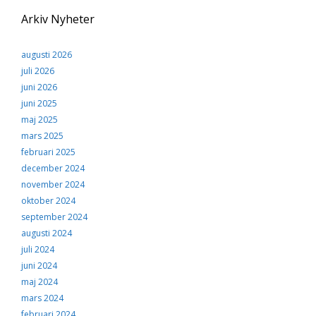
Upplevelse
För att vår
Arkiv Nyheter
hemsida ska
prestera så bra
som möjligt
augusti 2026
under ditt
juli 2026
besök. Om du
nekar de här
juni 2026
kakorna
juni 2025
kommer viss
maj 2025
funktionalitet
att försvinna
mars 2025
från
februari 2025
hemsidan.
december 2024
november 2024
oktober 2024
Marknadsföring
september 2024
Genom att dela med
dig av dina intressen
augusti 2024
och ditt beteende när
juli 2024
du surfar ökar du
chansen att få se
juni 2024
personligt anpassat
maj 2024
innehåll och
mars 2024
erbjudanden.
februari 2024