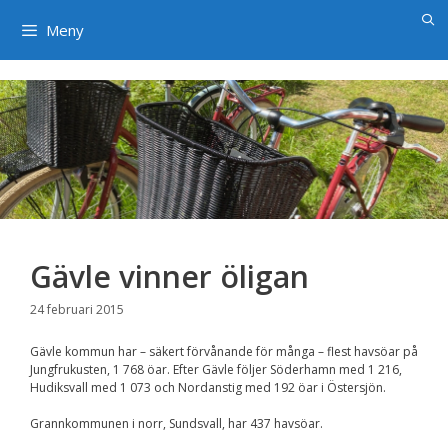
×
Hoppa
till
Meny
innehåll
Gävle vinner öligan
24 februari 2015
Gävle kommun har – säkert förvånande för många – flest havsöar på
Jungfrukusten, 1 768 öar. Efter Gävle följer Söderhamn med 1 216,
Hudiksvall med 1 073 och Nordanstig med 192 öar i Östersjön.
Grannkommunen i norr, Sundsvall, har 437 havsöar.