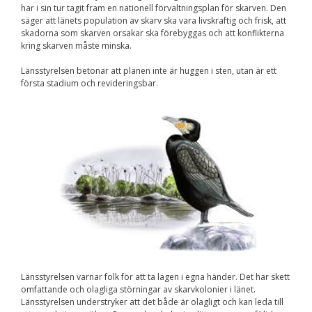
har i sin tur tagit fram en nationell förvaltningsplan för skarven. Den
Nödvändiga
säger att länets population av skarv ska vara livskraftig och frisk, att
Dessa kakor går
skadorna som skarven orsakar ska förebyggas och att konflikterna
inte att välja
bort. De behövs
kring skarven måste minska.
för att
hemsidan över
Länsstyrelsen betonar att planen inte är huggen i sten, utan är ett
huvud taget
första stadium och revideringsbar.
ska fungera.
Statistik
För att vi ska
kunna
förbättra
hemsidans
funktionalitet
och
uppbyggnad,
baserat på
hur
hemsidan
används.
Länsstyrelsen varnar folk för att ta lagen i egna händer. Det har skett
omfattande och olagliga störningar av skarvkolonier i länet.
Länsstyrelsen understryker att det både är olagligt och kan leda till