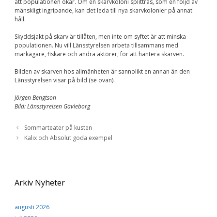
Upplevelse
att populationen ökar. Om en skarvkoloni splittras, som en följd av
För att vår
mänskligt ingripande, kan det leda till nya skarvkolonier på annat
hemsida ska
håll.
prestera så bra
som möjligt
Skyddsjakt på skarv är tillåten, men inte om syftet är att minska
under ditt
populationen. Nu vill Länsstyrelsen arbeta tillsammans med
besök. Om du
markägare, fiskare och andra aktörer, för att hantera skarven.
nekar de här
kakorna
Bilden av skarven hos allmänheten är sannolikt en annan än den
kommer viss
Länsstyrelsen visar på bild (se ovan).
funktionalitet
att försvinna
Jörgen Bengtson
från
Bild: Länsstyrelsen Gävleborg
hemsidan.
Sommarteater på kusten
Kalix och Absolut goda exempel
Marknadsföring
Genom att dela med
dig av dina intressen
och ditt beteende när
du surfar ökar du
Arkiv Nyheter
chansen att få se
personligt anpassat
innehåll och
erbjudanden.
augusti 2026